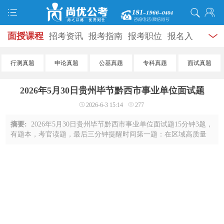
面授课程
招考资讯
报考指南
报考职位
报名入
口
打准考证
成绩查询
面试公告
录用公示
辅导
行测真题
申论真题
公基真题
专科真题
面试真题
资料
面试热点
考试题库
模拟试题
历年真题
时
2026年5月30日贵州毕节黔西市事业单位面试题
政热点
视频课堂
学员风采
名师团队
考试专题
2026-6-3 15:14
277
服务信息
摘要:
2026年5月30日贵州毕节黔西市事业单位面试题15分钟3题，
有题本，考官读题，最后三分钟提醒时间第一题：在区域高质量
发展进程中，每个地区都存在自身的资源优势与发展短板。请结
合实际，谈谈你对区域发展中资源优势与 ...