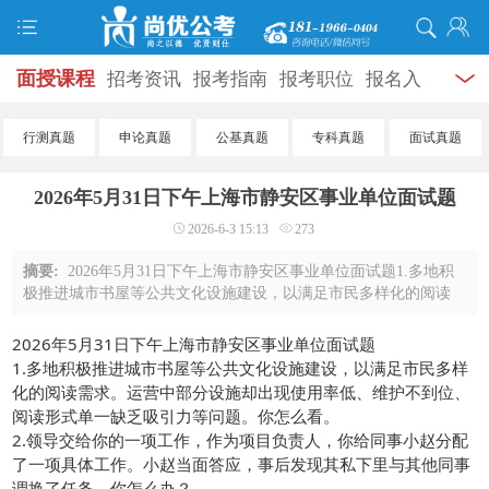
面授课程
招考资讯
报考指南
报考职位
报名入
口
打准考证
成绩查询
面试公告
录用公示
辅导
行测真题
申论真题
公基真题
专科真题
面试真题
资料
面试热点
考试题库
模拟试题
历年真题
时
2026年5月31日下午上海市静安区事业单位面试题
政热点
视频课堂
学员风采
名师团队
考试专题
2026-6-3 15:13
273
服务信息
摘要:
2026年5月31日下午上海市静安区事业单位面试题1.多地积
极推进城市书屋等公共文化设施建设，以满足市民多样化的阅读
需求。运营中部分设施却出现使用率低、维护不到位、阅读形式
单一缺乏吸引力等问题。你怎么看。2.领 ...
2026年5月31日下午上海市静安区事业单位面试题
1.多地积极推进城市书屋等公共文化设施建设，以满足市民多样
化的阅读需求。运营中部分设施却出现使用率低、维护不到位、
阅读形式单一缺乏吸引力等问题。你怎么看。
2.领导交给你的一项工作，作为项目负责人，你给同事小赵分配
了一项具体工作。小赵当面答应，事后发现其私下里与其他同事
调换了任务。你怎么办？