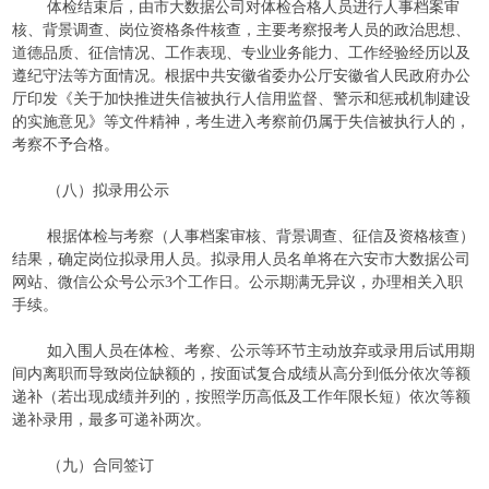
体检结束后，由市大数据公司对体检合格人员进行人事档案审
核、背景调查、岗位资格条件核查，主要考察报考人员的政治思想、
道德品质、征信情况、工作表现、专业业务能力、工作经验经历以及
遵纪守法等方面情况。根据中共安徽省委办公厅安徽省人民政府办公
厅印发《关于加快推进失信被执行人信用监督、警示和惩戒机制建设
的实施意见》等文件精神，考生进入考察前仍属于失信被执行人的，
考察不予合格。
（八）拟录用公示
根据体检与考察（人事档案审核、背景调查、征信及资格核查）
结果，确定岗位拟录用人员。拟录用人员名单将在六安市大数据公司
网站、微信公众号公示3个工作日。公示期满无异议，办理相关入职
手续。
如入围人员在体检、考察、公示等环节主动放弃或录用后试用期
间内离职而导致岗位缺额的，按面试复合成绩从高分到低分依次等额
递补（若出现成绩并列的，按照学历高低及工作年限长短）依次等额
递补录用，最多可递补两次。
（九）合同签订