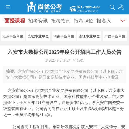
面授课程
招考资讯
报考指南
报考职位
报名入
口
打准考证
成绩查询
面试公告
录用公示
辅导
江苏事业单位
安徽事业单位
河南事业单位
浙江事业单位
广西事业单位
资料
面试热点
考试题库
模拟试题
历年真题
时
六安市大数据公司2025年度公开招聘工作人员公告
政热点
视频课堂
学员风采
名师团队
考试专题
2025-9-3 18:37
1901
服务信息
摘要:
六安市绿水云山大数据产业发展股份有限公司（以下称：六
安市大数据公司）是国家高新技术企业、国家科技型中小企业及
省、市大数据企业，于2020年4月注册设立，注册资本1亿元，系
六安市国资委一级监管国有企业。公司合 ...
六安市绿水云山大数据产业发展股份有限公司（以下称：六安市大
数据公司）是国家高新技术企业、国家科技型中小企业及省、市大数
据企业，于2020年4月注册设立，注册资本1亿元，系六安市国资委一
级监管国有企业。公司合同制在职职工硕士及中高级职称占比超三分
之一，全员平均年龄31.4岁。
公司雪亮工程项目组、创新研发部先后获六安市工人先锋号、安