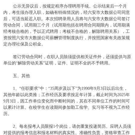
公示无异议后，按规定程序办理聘用手续。公示结束后一个月
内，考生须办理入职，如确有特殊情况的，经六安市大数据公司同意
后，可适当延迟入职。本次招聘录用人员将与六安市大数据公司签订
劳动合同，试用期三个月（试用期包括在聘用合同期限内，试用期满
经考核合格的，予以正式聘用；考核不合格的，解除聘用关系），工
资按照六安市大数据公司薪酬管理制度执行，并按照国家有关政策规
定办理社保及公积金。
签订劳动合同时，在职人员除须提供相关证件外，还须提供与原
单位的“解除劳动关系”证明，证件、证明不全的不予聘用。
五、其他
1、“任职要求”中：“35周岁及以下”为1990年9月3日以后出生，
其他年龄以此类推；工作经历及要求按足年计算，截止时间为2025年
9月3日，因工作单位变化而中断时间的，其在不同单位工作的时间可
以累计计算。在校学生在读期间参加勤工俭学、实习等不视为工作经
历。
2、每名报考人员限报1个岗位，请勿重复投递简历。应聘人员须
对提供的报考信息和报名材料的真实性、准确性负责，资格审查工作