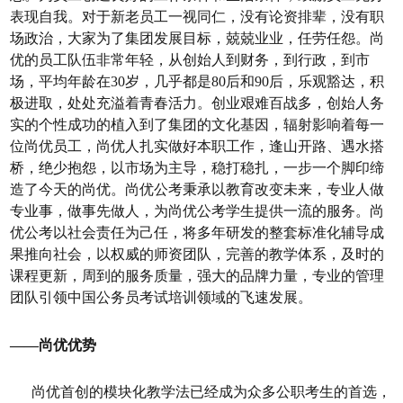
表现自我。对于新老员工一视同仁，没有论资排辈，没有职
场政治，大家为了集团发展目标，兢兢业业，任劳任怨。尚
优的员工队伍非常年轻，从创始人到财务，到行政，到市
场，平均年龄在30岁，几乎都是80后和90后，乐观豁达，积
极进取，处处充溢着青春活力。创业艰难百战多，创始人务
实的个性成功的植入到了集团的文化基因，辐射影响着每一
位尚优员工，尚优人扎实做好本职工作，逢山开路、遇水搭
桥，绝少抱怨，以市场为主导，稳打稳扎，一步一个脚印缔
造了今天的尚优。尚优公考秉承以教育改变未来，专业人做
专业事，做事先做人，为尚优公考学生提供一流的服务。尚
优公考以社会责任为己任，将多年研发的整套标准化辅导成
果推向社会，以权威的师资团队，完善的教学体系，及时的
课程更新，周到的服务质量，强大的品牌力量，专业的管理
团队引领中国公务员考试培训领域的飞速发展。
——尚优优势
尚优首创的模块化教学法已经成为众多公职考生的首选，