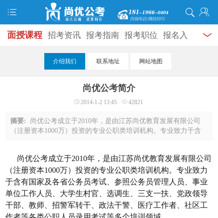
面授课程
招考资讯
报考指南
报考职位
报名入
口
打准考证
成绩查询
面试公告
录用公示
辅导
介绍我们
联系地址
网站地图
资料
面试热点
考试题库
模拟试题
历年真题
时
尚优公考简介
政热点
视频课堂
学员风采
名师团队
考试专题
2014-1-2 13:45
42821
服务信息
摘要:
尚优公考成立于2010年，是由江苏尚优教育发展有限公司
（注册资本1000万）投资的专业公职类培训机构。专业致力于含
有国家及各省公务员考试、参照公务员管理人员、事业单位工作
人员、大学生村官、选调生、三支一扶、党 ...
尚优公考成立于2010年，是由江苏尚优教育发展有限公司
（注册资本1000万）投资的专业公职类培训机构。专业致力
于含有国家及各省公务员考试、参照公务员管理人员、事业
单位工作人员、大学生村官、选调生、三支一扶、党政领导
干部、教师、招警军转干、政法干警、医疗工作者、社区工
作者等各类公职人员录用考试等多个培训领域。