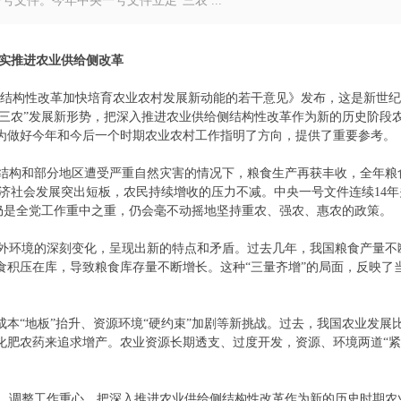
号文件。今年中央一号文件立足“三农 ...
实推进农业供给侧改革
侧结构性改革加快培育农业农村发展新动能的若干意见》发布，这是新世
“三农”发展新形势，把深入推进农业供给侧结构性改革作为新的历史阶段
为做好今年和今后一个时期农业农村工作指明了方向，提供了重要参考。
结构和部分地区遭受严重自然灾害的情况下，粮食生产再获丰收，全年粮
济社会发展突出短板，农民持续增收的压力不减。中央一号文件连续
14
年
题仍是全党工作重中之重，仍会毫不动摇地坚持重农、强农、惠农的政策。
外环境的深刻变化，呈现出新的特点和矛盾。过去几年，我国粮食产量不
食积压在库，导致粮食库存量不断增长。这种“三量齐增”的局面，反映了
。
成本“地板”抬升、资源环境“硬约束”加剧等新挑战。过去，我国农业发展
化肥农药来追求增产。农业资源长期透支、过度开发，资源、环境两道“
，调整工作重心，把深入推进农业供给侧结构性改革作为新的历史时期农