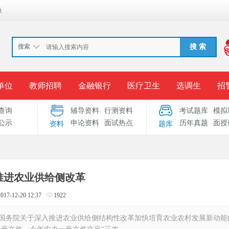
换
搜索
搜 索
单位
教师招聘
金融银行
医疗卫生
选调生
招
查询
辅导资料
行测资料
考试题库
模拟
报名入口
准考证打印
成绩查询
录用公示
考
公示
申论资料
面试热点
历年真题
面授
资料
题库
考试专题
服务中心
推进农业供给侧改革
2017-12-20 12:37
1922
 国务院关于深入推进农业供给侧结构性改革加快培育农业农村发展新动能