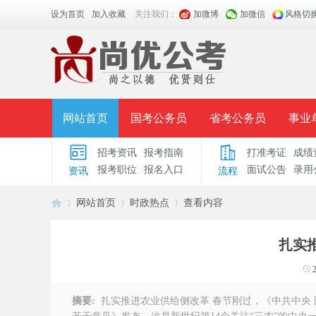
设为首页
加入收藏
关注我们：
加微博
加微信
风格切
网站首页
国考公务员
省考公务员
事业
招考资讯
报考指南
打准考证
成绩
面授课程
招考公告
面试公告
报考指导
报考职位
报名入口
面试公告
录用
资讯
流程
时政热点
视频课堂
名师团队
学员风采
网站首页
时政热点
查看内容
扎实
安
›
›
›
摘要:
扎实推进农业供给侧改革 春节刚过，《中共中央