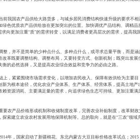
当前我国农产品供给大路货多，与城乡居民消费结构快速升级的要求不相
加绿色优质农产品供给放在更加突出的位置。加快调优产品结构、调精品
需求向更加注重“质”的需求转变，以满足消费者更高层次的需求，提高我
调整，并不是简单的少种点什么、多种点什么，或寻求总量平衡，而是涵
性改革既要调整结构、调整布局，又要转变方式、创新机制；既突出发展
失衡的必然选择，又是提高农业综合效益和竞争力的必由之路。
础上，紧紧围绕市场需求变化，以增加农民收入、保障有效供给为主要目
创新为根本途径，优化农业产业体系、生产体系、经营体系，提高土地产
依赖资源消耗、主要满足量的需求，向追求绿色生态可持续、更加注重满
重要农产品价格形成机制和收储制度改革，完善农业补贴制度，改革财政
，探索建立农业农村发展用地保障机制等。总的取向，就是在“三农”领域
2014
年，国家启动了新疆棉花、东北内蒙古大豆目标价格改革试点；
2015