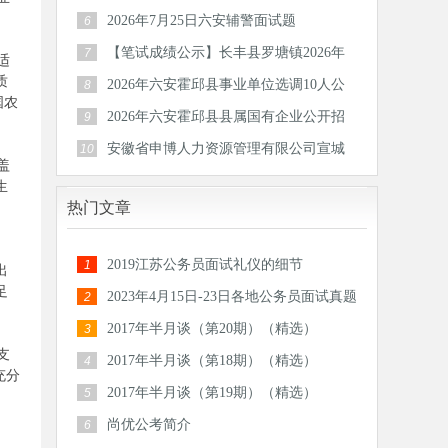
区）后备
2026年7月25日六安辅警面试题
6
【笔试成绩公示】长丰县罗塘镇2026年
7
适
公开招
质
2026年六安霍邱县事业单位选调10人公
8
国农
告
2026年六安霍邱县县属国有企业公开招
9
聘工作
安徽省申博人力资源管理有限公司宣城
10
盖
分公司
生
热门文章
2019江苏公务员面试礼仪的细节
1
出
足
2023年4月15日-23日各地公务员面试真题
2
汇总
2017年半月谈（第20期）（精选）
3
支
2017年半月谈（第18期）（精选）
4
充分
2017年半月谈（第19期）（精选）
5
尚优公考简介
6