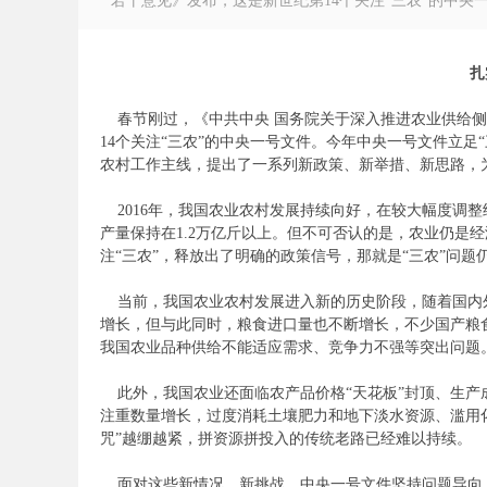
若干意见》发布，这是新世纪第14个关注“三农”的中央一
扎
春节刚过，《中共中央 国务院关于深入推进农业供给
徽
14
个关注“三农”的中央一号文件。今年中央一号文件立足
农村工作主线，提出了一系列新政策、新举措、新思路，
2016
年，我国农业农村发展持续向好，在较大幅度调整
产量保持在
1.2
万亿斤以上。但不可否认的是，农业仍是经
注“三农”，释放出了明确的政策信号，那就是“三农”问
当前，我国农业农村发展进入新的历史阶段，随着国内
增长，但与此同时，粮食进口量也不断增长，不少国产粮
我国农业品种供给不能适应需求、竞争力不强等突出问题
公
此外，我国农业还面临农产品价格“天花板”封顶、生产
注重数量增长，过度消耗土壤肥力和地下淡水资源、滥用
咒”越绷越紧，拼资源拼投入的传统老路已经难以持续。
面对这些新情况、新挑战，中央一号文件坚持问题导向