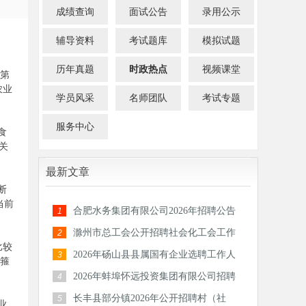
成绩查询
面试公告
录用公示
辅导资料
考试题库
模拟试题
历年真题
时政热点
视频课堂
纪第
农业
学员风采
名师团队
考试专题
服务中心
食
关
最新文章
断
当前
合肥水务集团有限公司2026年招聘公告
1
滁州市总工会公开招聘社会化工会工作
2
比较
者和专
2026年砀山县县属国有企业选聘工作人
3
紧箍
员公告
2026年蚌埠怀远投资集团有限公司招聘
4
30人公
长丰县部分镇2026年公开招聘村（社
5
业