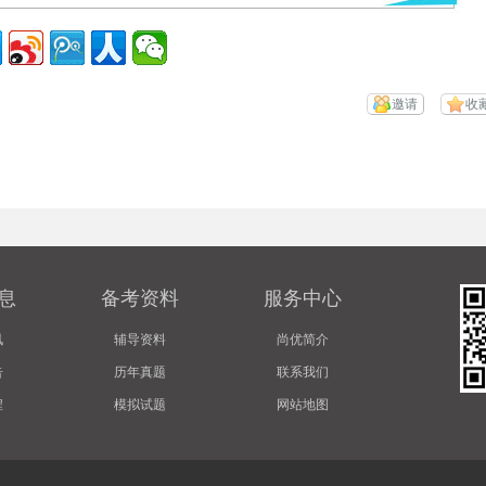
邀请
收
息
备考资料
服务中心
讯
辅导资料
尚优简介
告
历年真题
联系我们
程
模拟试题
网站地图