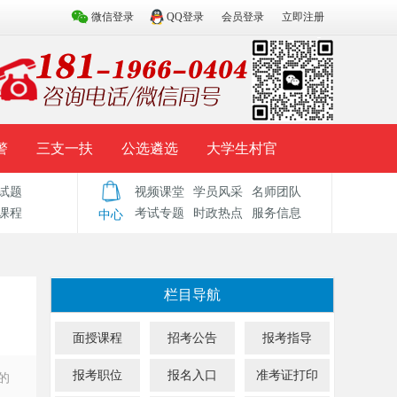
微信登录
QQ登录
会员登录
立即注册
警
三支一扶
公选遴选
大学生村官
试题
视频课堂
学员风采
名师团队
试题库
辅导资料
历年真题
模拟试题
课程
考试专题
时政热点
服务信息
中心
栏目导航
面授课程
招考公告
报考指导
报考职位
报名入口
准考证打印
的