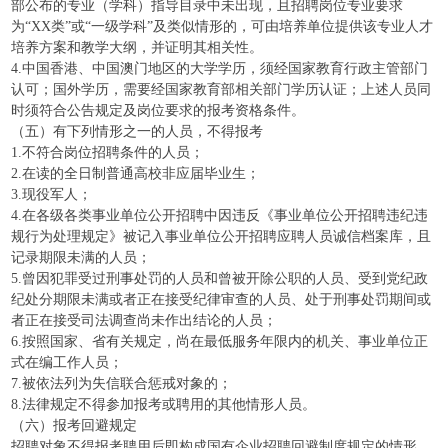
部公布的专业（学科）指导目录中未出现，且招聘岗位专业要求
为“XX类”或“一级学科”及类似情形的，可由培养单位提供该专业人才
培养方案和教学大纲，并证明其相关性。
4.中国香港、中国澳门地区的大学学历，须经国家教育行政主管部门
认可；国外学历，需要经国家教育部相关部门学历认证；上述人员同
时须符合公告规定及岗位要求的报考资格条件。
（五）有下列情形之一的人员，不得报考
1.不符合岗位招聘条件的人员；
2.在读的全日制普通高校非应届毕业生；
3.现役军人；
4.在各级各类事业单位公开招聘中因违反《事业单位公开招聘违纪违
规行为处理规定》被记入事业单位公开招聘应聘人员诚信档案库，且
记录期限未满的人员；
5.曾因犯罪受过刑事处罚的人员和曾被开除公职的人员、受到党纪政
纪处分期限未满或者正在接受纪律审查的人员、处于刑事处罚期间或
者正在接受司法调查尚未作出结论的人员；
6.按照国家、省有关规定，尚在最低服务年限内的机关、事业单位正
式在编工作人员；
7.被依法列为失信联合惩戒对象的；
8.法律规定不得参加报考或聘用的其他情形人员。
（六）报考回避规定
招聘对象不得报考聘用后即构成国有企业招聘回避制度规定的情形，