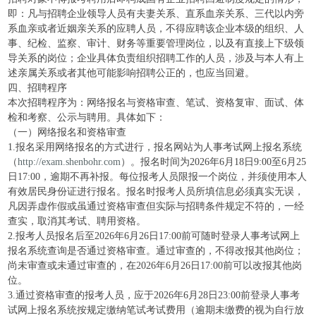
即：凡与招聘企业领导人员有夫妻关系、直系血亲关系、三代以内旁
系血亲或者近姻亲关系的应聘人员，不得应聘该企业本级的组织、人
事、纪检、监察、审计、财务等重要管理岗位，以及有直接上下级领
导关系的岗位；企业具体负责组织招聘工作的人员，涉及与本人有上
述亲属关系或者其他可能影响招聘公正的，也应当回避。
四、招聘程序
本次招聘程序为：网络报名与资格审查、笔试、资格复审、面试、体
检和考察、公示与聘用。具体如下：
（一）网络报名和资格审查
1.报名采用网络报名的方式进行，报名网站为人事考试网上报名系统
（
http://exam.shenbohr.com
）。报名时间为2026年6月18日9:00至6月25
日17:00，逾期不再补报。每位报考人员限报一个岗位，并须使用本人
有效居民身份证进行报名。报名时报考人员所填信息必须真实无误，
凡因弄虚作假或虽通过资格审查但实际与招聘条件规定不符的，一经
查实，取消其考试、聘用资格。
2.报考人员报名后至2026年6月26日17:00前可随时登录人事考试网上
报名系统查询是否通过资格审查。通过审查的，不得改报其他岗位；
尚未审查或未通过审查的，在2026年6月26日17:00前可以改报其他岗
位。
3.通过资格审查的报考人员，应于2026年6月28日23:00前登录人事考
试网上报名系统按规定缴纳笔试考试费用（逾期未缴费的视为自行放