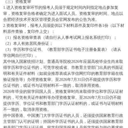
（三）资格复审
1.进入资格复审环节的报考人员须于规定时间内到指定地点参加复
审，资格复审合格者确定为进入面试人员。资格复审的时间、地点以
合肥经济技术开发区管理委员会官网发布的公告为准。
2.资格复审时，报考人员须提供以下材料原件及复印件各1份（以下材
料原件查验，复印件上交）：
（1）报名资格审查表（请自行从人事考试网上报名系统打印）；
（2）本人有效居民身份证；
（3）学历和学位证书、《教育部学历证书电子注册备案表》（请从
学信网自行打印）。
其中纳入国家统招计划、普通高等院校2026年应届高校毕业生尚未取
得学历和学位证书的，可凭学校或省、市教育主管部门出具的书面证
明和有关证件材料（如就业推荐表或从学信网打印的教育部学籍在线
验证报告等）办理资格复审。至2026年7月31日仍不能提供学历和学
位证书的，或证书与证明材料不一致的，取消录用资格。
2026年毕业的留学回国人员，资格复审时尚未取得学位和学历认证材
料的，可凭有关证件材料等办理资格复审。至2026年7月31日仍不能
提供学历、学位证书和教育部门学历认证材料的，或证书与证明材料
不一致的，取消录用资格。
持中国香港、中国澳门大学学历证书的人员，还须提供国家教育行政
主管部门认可的证明；持国外学历证书的人员，还须提供国家教育部
相关部门学历认证证书。留学归国等报考人员所学学科与岗位要求的