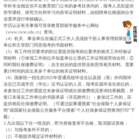
学科专业相近但不在教育部门公布的参考目录内的，报考人员应提供
所学课程、研究方向和学习内容等证明材料，由招聘单位根据岗位专
业需求进行审核确认。
学历认证有关事项可登录教育部留学服务中心网站
（
www.cscse.edu.cn
）查询。
（4）机关、事业单位在编正式工作人员须按干部人事管理权限提供
单位和主管部门同意报考的书面材料。
（5）有工作经历要求的职位需提供报考岗位要求的相关工作经验证
明材料（①体现工作岗位并加盖单位公章的工作证明或劳动合同；②
同时期社保缴费证明）；自主创业的提供营业执照等相关材料。需要
累计时间的应出具多个单位的相关证明材料。
（6）国家统一招生的2025年普通高校毕业生以及国（境）外同期毕
业且已完成学历（学位）证书认证的人员，报考应届毕业生岗位的，
未参加过工作的需提交未参保证明或社保缴费情况查询结果截图，并
签订未落实工作单位的书面承诺（详见附件2）；参加过工作的，应
提供相应社保缴费证明。（可通过皖事通搜索“社会保险个人参保证
明”或国家社会保险公共服务平台搜索“个人社保参保证明查询打印”下
载）。
3.凡出现以下任一情况的，即为资格复审不合格，取消面试资格：
（1）与报考条件不符的；
（2）不能提供规定证件材料的；