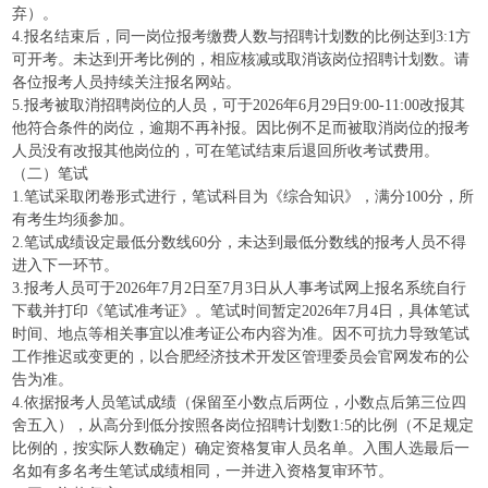
弃）。
4.报名结束后，同一岗位报考缴费人数与招聘计划数的比例达到3:1方
可开考。未达到开考比例的，相应核减或取消该岗位招聘计划数。请
各位报考人员持续关注报名网站。
5.报考被取消招聘岗位的人员，可于2026年6月29日9:00-11:00改报其
他符合条件的岗位，逾期不再补报。因比例不足而被取消岗位的报考
人员没有改报其他岗位的，可在笔试结束后退回所收考试费用。
（二）笔试
1.笔试采取闭卷形式进行，笔试科目为《综合知识》，满分100分，所
有考生均须参加。
2.笔试成绩设定最低分数线60分，未达到最低分数线的报考人员不得
进入下一环节。
3.报考人员可于2026年7月2日至7月3日从人事考试网上报名系统自行
下载并打印《笔试准考证》。笔试时间暂定2026年7月4日，具体笔试
时间、地点等相关事宜以准考证公布内容为准。因不可抗力导致笔试
工作推迟或变更的，以合肥经济技术开发区管理委员会官网发布的公
告为准。
4.依据报考人员笔试成绩（保留至小数点后两位，小数点后第三位四
舍五入），从高分到低分按照各岗位招聘计划数1:5的比例（不足规定
比例的，按实际人数确定）确定资格复审人员名单。入围人选最后一
名如有多名考生笔试成绩相同，一并进入资格复审环节。