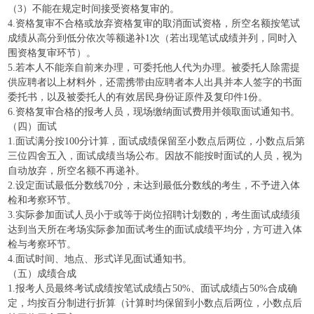
（3）不能在规定时间接受资格复审的。
4.资格复审不合格或放弃资格复审的取消面试资格，所空名额按笔试
成绩从高分到低分依次等额递补1次（若出现笔试成绩并列，同时入
围资格复审环节）。
5.若本人不能亲自前来办理，可委托他人代为办理。被委托人除需提
供应聘者以上材料外，还需携带由应聘者本人出具并本人签字的书面
委托书，以及被委托人的有效居民身份证原件及复印件1份。
6.资格复审合格的报考人员，现场缴纳面试费用并领取面试通知书。
（四）面试
1.面试满分按100分计算，面试成绩保留至小数点后两位，小数点后第
三位四舍五入，面试成绩当场公布。因故不能按时面试的人员，视为
自动放弃，所空名额不再递补。
2.设定面试最低分数线70分，未达到最低分数线的考生，不予进入体
检和考察环节。
3.实际参加面试人员小于或等于岗位招聘计划数的，考生面试成绩须
达到当天所在考场实际参加面试考生的面试成绩平均分，方可进入体
检与考察环节。
4.面试时间、地点、形式详见面试通知书。
（五）成绩合成
1.报考人员最终考试成绩按笔试成绩占50%、面试成绩占50%合成确
定，均按百分制进行折算（计算时均保留到小数点后两位，小数点后