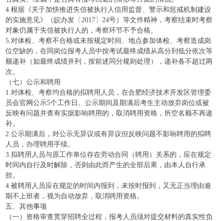
4.根据《关于加快推进失信被执行人信用监督、警示和惩戒机制建设
的实施意见》（皖办发〔2017〕24号）等文件精神，考察结束时考察
对象仍属于失信被执行人的，考察环节不予合格。
5.对体检、考察不合格或未按规定时间、地点参加体检、考察造成岗
位空缺的，在同岗位报考人员中按考试最终成绩从高分到低分依次等
额递补（如最终成绩并列，按前述同分规则处理），递补各不超过两
次。
（七）公示和聘用
1.对体检、考察均合格的拟聘用人员，在合肥经济技术开发区管理委
员会官网公示5个工作日。公示期间及期满后考生主动放弃岗位或被
反映有问题并查有实据影响聘用的，取消聘用资格，所空名额不再递
补。
2.公示期满后，对公示无异议或有异议但反映问题不影响聘用的拟聘
人员，办理聘用手续。
3.拟聘用人员与原工作单位存在劳动合同（聘用）关系的，应在规定
时间内自行及时解除，否则由此而产生的全部后果，由本人自行承
担。
4.被聘用人员应在规定的时间内报到，未按时报到，又无正当理由逾
期不上班者，视为自动放弃，取消聘用资格。
五、其他事项
（一）资格审查贯穿招聘全过程，报考人员须对提交材料的真实性负