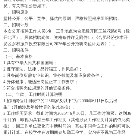
员，有关事项公告如下。
一、招聘原则
坚持公开、公平、竞争、择优的原则，严格按照程序组织招聘。
二、招聘计划
本次公开招聘工作人员6名，工作地点为合肥经开区玉兰花路8号（经
开北区）。具体招聘岗位、资格条件详见附件1（《合肥经济技术开
发区乡村振兴投资有限公司2026年公开招聘岗位计划表》）。
三、招聘条件
（一）基本资格
1.具有中华人民共和国国籍；
2.遵守宪法、法律，品行端正，作风良好；
3.具备岗位所需专业知识、业务技能及相应资质条件；
4.身体健康，能适应岗位正常工作要求；
5.符合招聘岗位规定的其他资格条件。
（二）年龄、工作时间计算说明
1.招聘岗位计划表中的“25周岁及以下”为“2000年6月1日以后出
生”（其他涉及年龄计算的依此类推）。
2.工作经历要求，截止时间为2026年6月30日。凡工作时间累计达到36
个月的，即视为具有三年工作经历（其他涉及工作经历计算的依此类
推），因工作单位变化而中断时间的，其在不同单位工作的时间可以
累计计算。在校学生在读期间参加勤工俭学、实习等不视为工作经