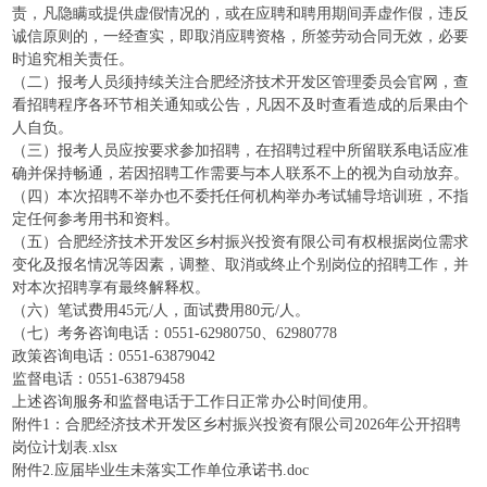
责，凡隐瞒或提供虚假情况的，或在应聘和聘用期间弄虚作假，违反
诚信原则的，一经查实，即取消应聘资格，所签劳动合同无效，必要
时追究相关责任。
（二）报考人员须持续关注合肥经济技术开发区管理委员会官网，查
看招聘程序各环节相关通知或公告，凡因不及时查看造成的后果由个
人自负。
（三）报考人员应按要求参加招聘，在招聘过程中所留联系电话应准
确并保持畅通，若因招聘工作需要与本人联系不上的视为自动放弃。
（四）本次招聘不举办也不委托任何机构举办考试辅导培训班，不指
定任何参考用书和资料。
（五）合肥经济技术开发区乡村振兴投资有限公司有权根据岗位需求
变化及报名情况等因素，调整、取消或终止个别岗位的招聘工作，并
对本次招聘享有最终解释权。
（六）笔试费用45元/人，面试费用80元/人。
（七）考务咨询电话：0551-62980750、62980778
政策咨询电话：0551-63879042
监督电话：0551-63879458
上述咨询服务和监督电话于工作日正常办公时间使用。
附件1：合肥经济技术开发区乡村振兴投资有限公司2026年公开招聘
岗位计划表.xlsx
附件2.应届毕业生未落实工作单位承诺书.doc