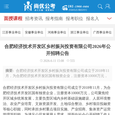
面授课程
招考资讯
报考指南
报考职位
报名入
口
打准考证
成绩查询
面试公告
录用公示
辅导
江苏事业单位
安徽事业单位
河南事业单位
浙江事业单位
广西事业单位
资料
面试热点
考试题库
模拟试题
历年真题
时
合肥经济技术开发区乡村振兴投资有限公司2026年公
政热点
视频课堂
学员风采
名师团队
考试专题
开招聘公告
2026-6-11 15:08
555
服务信息
摘要:
合肥经济技术开发区乡村振兴投资有限公司成立于2018年11
月，为合肥经济技术开发区国有独资企业，注册资本10000万元，
公司聚焦经开区城乡统筹发展，主要负责区域内乡村基础设施建
设、人居环境整治、农业产业培育、文 ...
合肥经济技术开发区乡村振兴投资有限公司成立于2018年11月，为合
肥经济技术开发区国有独资企业，注册资本10000万元，公司聚焦经
开区城乡统筹发展，主要负责区域内乡村基础设施建设、人居环境整
治、农业产业培育、文旅资源开发、土地综合整治、乡村项目投融资
等核心职能，同时承担乡村重点项目实施、产业招商、集体资产运营
管理等职能。为满足公司发展用人需求，现面向社会公开招聘工作人