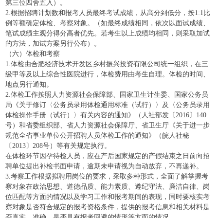
第三位四舍五入）。
2.根据招聘计划数和报考人员最终考试成绩，从高分到低分，按1:1比
例等额确定体检、考察对象。（如最终成绩相同，依次以面试成绩、
笔试成绩主观分得分高者优先。若考生以上成绩均相同，则采取加试
的方法，加试方案另行公布）。
（六）体检和考察
1.体检由合肥经济技术开发区乡村振兴投资有限公司统一组织，在三
级甲等及以上综合性医院进行，体检费用由考生自理。体检的时间、
地点另行通知。
2.体检工作按照人力资源社会保障部、国家卫生计生委、国家公务员
局《关于修订〈公务员录用体检通用标准（试行）〉及〈公务员录用
体检操作手册（试行）〉有关内容的通知》（人社部发〔2016〕140
号）和省委组织部、省人力资源社会保障厅、省卫生厅《关于进一步
规范全省事业单位公开招聘人员体检工作的通知》（皖人社秘
〔2013〕208号）等有关规定执行。
在体检环节因孕待检人员，应在产后国家规定的产假结束之日前向招
聘单位提出补检书面申请，逾期未申请视为自动放弃，不再递补。
3.考察工作根据拟聘用岗位的要求，采取多种形式，全面了解掌握考
察对象在政治思想、道德品质、能力素质、遵纪守法、廉洁自律、岗
位匹配等方面的情况以及学习工作和报考期间的表现，同时要核实考
察对象是否符合规定的报考资格条件，提供的报考信息和相关材料是
否真实、准确，是否具有报考回避的情形等方面的情况。