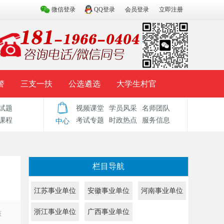
微信登录
QQ登录
会员登录
立即注册
警
三支一扶
公选遴选
大学生村官
试题
视频课堂
学员风采
名师团队
试题库
辅导资料
历年真题
模拟试题
课程
考试专题
时政热点
服务信息
中心
栏目导航
江苏事业单位
安徽事业单位
河南事业单位
浙江事业单位
广西事业单位
核