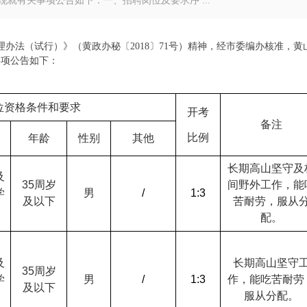
就有关事项公告如下：一、招聘岗位及要求序 ...
办法（试行）》（黄政办秘〔2018〕71号）精神，经市委编办核准，黄
事项公告如下：
位资格条件和要求
开考
备注
比例
年龄
性别
其他
长期高山坚守及
及
35
周岁
间野外工作，能
学
男
/
1:3
及以下
苦耐劳，服从
配。
及
长期高山坚守
35
周岁
学
男
/
1:3
作，能吃苦耐劳
及以下
服从分配。