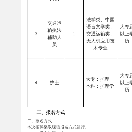
法学类、中国
务
交通运
语言文学类、
大专
输执法
3
1
交通运输类、
以上
辅助人
无人机应用技
历
员
术专业
大专
大专：护理
员
4
护士
1
以上
本科：护理学
历
二、报名方式
二、报名方式
本次招聘采取现场报名方式进行。