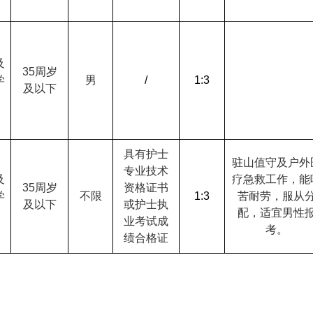
及
35
周岁
学
男
/
1:3
及以下
具有护士
驻山值守及户外
专业技术
及
疗急救工作，能
35
周岁
资格证书
学
不限
1:3
苦耐劳，服从
及以下
或护士执
配，适宜男性
业考试成
考。
绩合格证