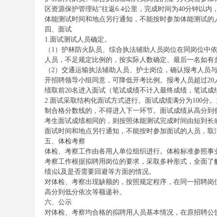
区资源保护管理站”往返6.4公里，完成时间为40分钟以
体能测试时间和地点另行通知，不能按时参加体能测试的
四、面试
1.面试测试人员确定。
（1）护林防火队员、综合执法辅助人员岗位在同岗位中依
人员，不足规定比例的，按实际人数确定。最后一名如有
（2）交通运输执法辅助人员、护士岗位，确认报考人员与
开招聘领导小组同意，可降低开考比例。报考人员超过2
坛
绩取前20名进入面试（笔试成绩不计入最终成绩，笔试成
2.面试采取结构化面试方式进行。面试成绩满分为100分
制合格分数线的，不得进入下一环节。面试成绩从高分到
考生面试成绩相同的，则按照体能测试完成时间由短到长
面试时间和地点另行通知，不能按时参加面试的人员，取
五、体检考察
体检、考察工作由各用人单位组织进行。体检标准参照事
考察工作根据拟聘用岗位的要求，采取多种形式，全面了
绩)以及是否需要回避等方面的情况。
对体检、考察出现缺额的，按照规定程序，在同一招聘岗
_
高分到低分依次等额递补。
六、公示
对体检、考察均合格的拟聘用人员基本情况，在原招聘公