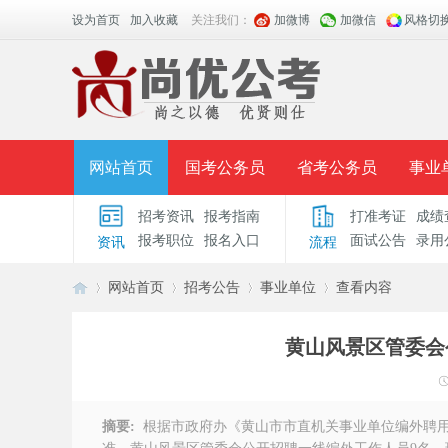
设为首页
加入收藏
关注我们：
加微博
加微信
风格切
网站首页
国考公务员
省考公务员
事业
招考资讯
报考指南
打准考证
成绩
面授课程
招考公告
面试公告
报考指导
报考职位
报名入口
面试公告
录用
资讯
流程
时政热点
视频课堂
名师团队
学员风采
网站首页
招考公告
事业单位
查看内容
黄山风景区管委会
安
›
›
›
›
摘要:
根据市政府办《黄山市市直机关事业单位编外聘用