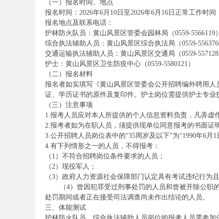
（一）报名时间、地点
报名时间：2026年6月10日至2026年6月16日正常工作时间
考
报名地点及联系电话：
护林防火队员：黄山风景区管委会园林局（0559-5566119
综合执法辅助人员：黄山风景区综合执法局（0559-556376
交通运输执法辅助人员：黄山风景区交通局（0559-557128
护士：黄山风景区卫生防疫中心（0559-5580121）
（二）报名材料
报名者如实填写《黄山风景区管委会公开招聘编外聘用人
证、学历证书的原件及复印件。护士岗位需提供护士专业
（三）注意事项
试
1.报考人员应对本人所提供的个人信息资料负责，凡弄虚
2.报考者如为在职人员，须提供现单位同意报考的书面证
3.公开招聘人员岗位表中的“35周岁及以下”为“1990年
4.有下列情形之一的人员，不得报考：
（1）不符合招聘岗位条件要求的人员；
（2）现役军人；
（3）政府人力资源社会保障部门认定具有考试违纪行为
（4）曾因犯罪受过刑事处罚的人员和曾被开除公职的
处罚期间或者正在接受司法调查尚未作出结论的人员。
三、体能测试
论
护林防火队员、综合执法辅助人员岗位的报考人员需参加