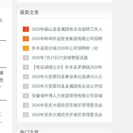
最新文章
山
2026年砀山县县属国有企业选聘工作人
1
员公告
2026年蚌埠怀远投资集团有限公司招聘
2
30人公
长丰县部分镇2026年公开招聘村（社
3
区）后备
2026年7月25日六安辅警面试题
4
【笔试成绩公示】长丰县罗塘镇2026年
5
林
公开招
2026年六安霍邱县事业单位选调10人公
6
吃
告
2026年六安霍邱县县属国有企业公开招
7
分
聘工作
安徽省申博人力资源管理有限公司宣城
8
分公司
2026年安庆大观经济开发区管理委员会
9
工
公开招
2026年安庆大观经济开发区管理委员会
10
，
公开招
热门文章