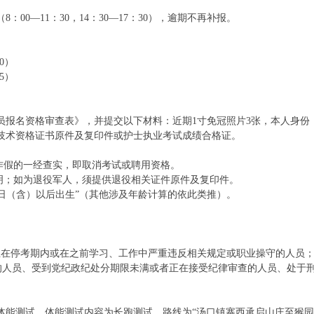
（8：00—11：30，14：30—17：30），逾期不再补报。
）
0）
5）
员报名资格审查表》，并提交以下材料：近期1寸免冠照片3张，本人身份
技术资格证书原件及复印件或护士执业考试成绩合格证。
作假的一经查实，即取消考试或聘用资格。
明；如为退役军人，须提供退役相关证件原件及复印件。
6月1日（含）以后出生”（其他涉及年龄计算的依此类推）。
且在停考期内或在之前学习、工作中严重违反相关规定或职业操守的人员
人员、受到党纪政纪处分期限未满或者正在接受纪律审查的人员、处于
体能测试。体能测试内容为长跑测试，路线为“汤口镇寨西承启山庄至猴