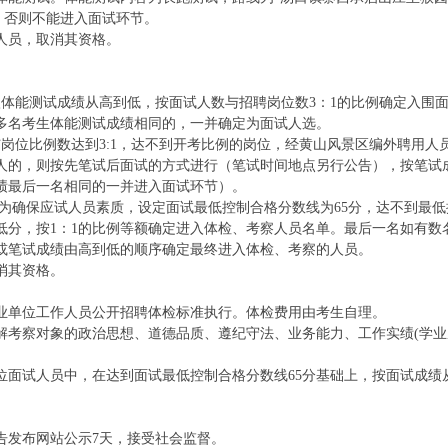
内，否则不能进入面试环节。
人员，取消其资格。
体能测试成绩从高到低，按面试人数与招聘岗位数3：1的比例确定入围
多名考生体能测试成绩相同的，一并确定为面试人选。
岗位比例数达到3:1，达不到开考比例的岗位，经黄山风景区编外聘用人
0人的，则按先笔试后面试的方式进行（笔试时间地点另行公告），按笔试
绩最后一名相同的一并进入面试环节）。
。为确保应试人员素质，设定面试最低控制合格分数线为65分，达不到最低
低分，按1：1的比例等额确定进入体检、考察人员名单。最后一名如有数
或笔试成绩由高到低的顺序确定最终进入体检、考察的人员。
消其资格。
业单位工作人员公开招聘体检标准执行。体检费用由考生自理。
解考察对象的政治思想、道德品质、遵纪守法、业务能力、工作实绩(学业
位面试人员中，在达到面试最低控制合格分数线65分基础上，按面试成绩
告发布网站公示7天，接受社会监督。