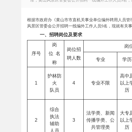
准，黄山风景区管委会公开招聘一线编外工作人员9名，现
根据市政府办《黄山市市直机关事业单位编外聘用人员管理
风景区管委会公开招聘一线编外工作人员9名，现就有关
一、招聘岗位及要求
徽
岗
岗
岗位招
序号
位
名
聘人数
专业
学历
称
护林防
高中
1
火
4
专业不限
以上
队员
历
公
综合
法学类、新闻
大专
执法
2
3
传播学类、公
以上
辅助
共管理类
历
人员