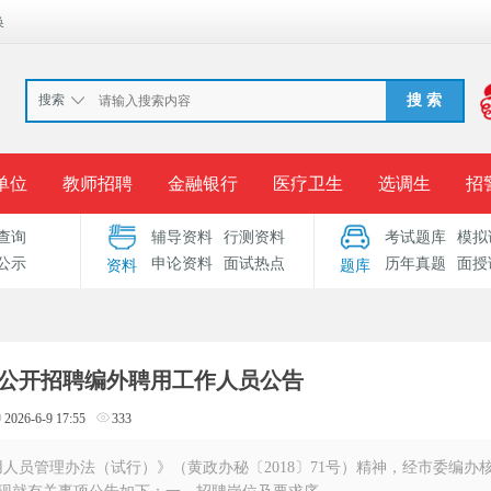
换
搜索
搜 索
单位
教师招聘
金融银行
医疗卫生
选调生
招
查询
辅导资料
行测资料
考试题库
模拟
报名入口
准考证打印
成绩查询
录用公示
考
公示
申论资料
面试热点
历年真题
面授
资料
题库
考试专题
服务中心
公开招聘编外聘用工作人员公告
2026-6-9 17:55
333
人员管理办法（试行）》（黄政办秘〔2018〕71号）精神，经市委编办