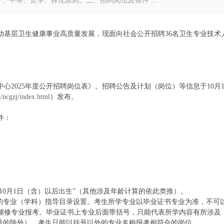
平等、竞争、择优原则。二、招聘岗位及条件 ...
动基层卫生健康事业高质量发展，现面向社会公开招聘36名卫生专业技术
2025年度公开招聘岗位表》。招聘公告及计划（岗位）等信息于10月1
n/ncgzj/index.html
）发布。
件：
9年10月1日（含）以后出生”（其他涉及年龄计算的依此类推）。
布的专业（学科）指导目录设置。考生所学专业以毕业证书专业为准，不可
辅修专业报考。毕业证书上专业后面带括号，只能代表所学内容有所涉及
括号的除外），考生只能以括号以外的专业名称报考相符合的岗位。