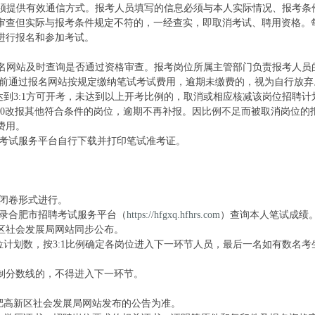
报。报名时须提供有效通信方式。报考人员填写的信息必须与本人实际情况、报考条
审查但实际与报考条件规定不符的，一经查实，即取消考试、聘用资格。
进行报名和参加考试。
前登录报名网站及时查询是否通过资格审查。报考岗位所属主管部门负责报考人员
:00前通过报名网站按规定缴纳笔试考试费用，逾期未缴费的，视为自行放弃
达到3:1方可开考，未达到以上开考比例的，取消或相应核减该岗位招聘计
-17:00改报其他符合条件的岗位，逾期不再补报。因比例不足而被取消岗位的
费用。
招聘考试服务平台自行下载并打印笔试准考证。
取闭卷形式进行。
登录合肥市招聘考试服务平台（
https://hfgxq.hfhrs.com
）查询本人笔试成绩
区社会发展局网站同步公布。
位计划数，按3:1比例确定各岗位进入下一环节人员，最后一名如有数名考
制分数线的，不得进入下一环节。
肥高新区社会发展局网站发布的公告为准。