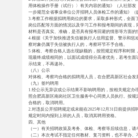
用体检操作手册（试行）〉有关内容的通知》（人社部发〔
一步规范全省事业单位公开招聘人员体检工作的通知》（皖人
3.考察工作根据拟聘用岗位的要求，采取多种形式，全
岗位匹配等方面的情况以及学习工作和报考期间的表现，
材料是否真实、准确，是否具有报考回避的情形等方面的
4.根据《关于加快推进失信被执行人信用监督、警示和惩戒
安
察对象仍属于失信被执行人的，考察环节不予合格。
5.体检、考察合格人选出现缺额的，按照规定程序和时
现最终成绩相同的，以面试成绩得分高者优先，若考生面
示结束，不再递补。
（八）公示
对体检、考察均合格的拟聘用人员，在合肥高新区社会发
（九）签约聘用
1.经公示无异议或公示结果不影响聘用的，按相关规定
照合肥高新区南岗社区卫生服务中心同类人员执行。按规
徽
合格的，取消聘用。
2.对违反公开招聘规定或未能在2025年12月31日前
规定时间内报到上班的人员，取消其聘用资格。
四、其他
（一）有关招聘政策及考务、体检、考察等后续信息，请
（二）本次考试不指定任何教材、复习资料，也不举办、