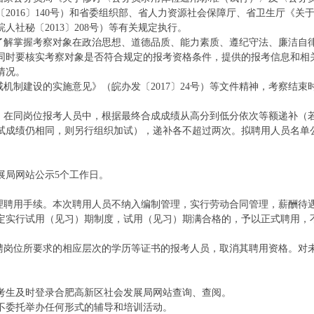
2016〕140号）和省委组织部、省人力资源社会保障厅、省卫生厅《关
社秘〔2013〕208号）等有关规定执行。
面了解掌握考察对象在政治思想、道德品质、能力素质、遵纪守法、廉洁自
同时要核实考察对象是否符合规定的报考资格条件，提供的报考信息和相
情况。
机制建设的实施意见》（皖办发〔2017〕24号）等文件精神，考察结束
限，在同岗位报考人员中，根据最终合成成绩从高分到低分依次等额递补（
试成绩仍相同，则另行组织加试），递补各不超过两次。拟聘用人员名单
展局网站公示5个工作日。
办理聘用手续。本次聘用人员不纳入编制管理，实行劳动合同管理，薪酬待
定实行试用（见习）期制度，试用（见习）期满合格的，予以正式聘用，
提供招聘岗位所要求的相应层次的学历等证书的报考人员，取消其聘用资格。对
考生及时登录合肥高新区社会发展局网站查询、查阅。
不委托举办任何形式的辅导和培训活动。