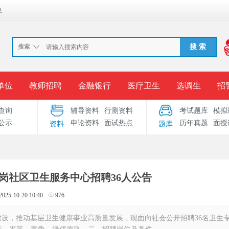
换
搜索
搜 索
单位
教师招聘
金融银行
医疗卫生
选调生
招
查询
辅导资料
行测资料
考试题库
模拟
报名入口
准考证打印
成绩查询
录用公示
考
公示
申论资料
面试热点
历年真题
面授
资料
题库
考试专题
服务中心
南岗社区卫生服务中心招聘36人公告
2025-10-20 10:40
976
设，推动基层卫生健康事业高质量发展，现面向社会公开招聘36名卫生