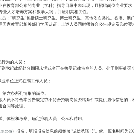
业在教育部公布的专业（学科）指导目录中未出现，且招聘岗位专业要求
供该专业人才培养方案和教学大纲，并证明其相关性。
人员；“研究生”包括硕士研究生、博士研究生。其他依次类推。香港、澳
经国家教育部相关部门学历认证；上述人员同时须符合公告规定及岗位要
纪行为的人员；
、受到党纪政纪处分期限未满或者正在接受纪律审查的人员、处于刑事处罚
事业单位正式在编工作人员；
》第六条所列情形的岗位。
考人员不符合本公告规定或不符合招聘岗位资格条件或提供虚假信息的，
用合同等处理。
试、体检和考察、确定拟聘人员、公示和聘用。
hrs.com
）报名，填报报名信息前须签署“诚信承诺书”。统一报名时间为202