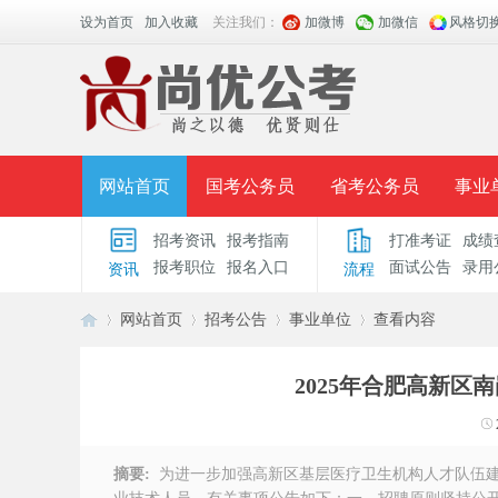
设为首页
加入收藏
关注我们：
加微博
加微信
风格切
网站首页
国考公务员
省考公务员
事业
招考资讯
报考指南
打准考证
成绩
面授课程
招考公告
面试公告
报考指导
报考职位
报名入口
面试公告
录用
资讯
流程
时政热点
视频课堂
名师团队
学员风采
网站首页
招考公告
事业单位
查看内容
2025年合肥高新区
安
›
›
›
›
摘要:
为进一步加强高新区基层医疗卫生机构人才队伍建