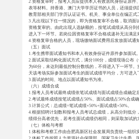
2.资格复审时，报考人员应提供本人有效居民身份证原
表等材料。持香港、澳门大学学历证书的人员，还须提供
教育部相关部门学历认证证书。机关、事业单位在编正式
3.凡出现以下任一情况的，即为资格复审不合格，取消
资格复审的。由此出现人选缺额的，按笔试成绩从高分到
进入下一环节。若岗位因资格复审不合格或递补无法满足
4.资格复审合格的人员，现场缴纳面试费用后发放面试通
（五）面试
1.考生携带面试通知书和本人有效身份证件原件参加面
坛
2.面试采取结构化面试方式，满分100分，成绩现场公
为60分，未达到最低控制分数线的，不得进入下一环节
天该考场实际参加面试考生的面试成绩平均分，方可进入
3.面试的时间、地点以面试通知书为准。
（六）成绩合成
1.报考人员考试最终成绩依笔试成绩与面试成绩合成确定
2.考试最终成绩按笔试成绩占50%、面试成绩占50%合
3.计算公式：总成绩=笔试成绩×50%+面试成绩×50%。
4.根据招聘计划数和报考人员考试总成绩，从高分到低分
_
绩得分高者优先，若考生面试成绩仍相同，则采取加试的
（七）体检与考察
1.体检和考察工作由合肥高新区社会发展局负责统一组织
2.体检工作按照人力资源社会保障部、国家卫生计生委