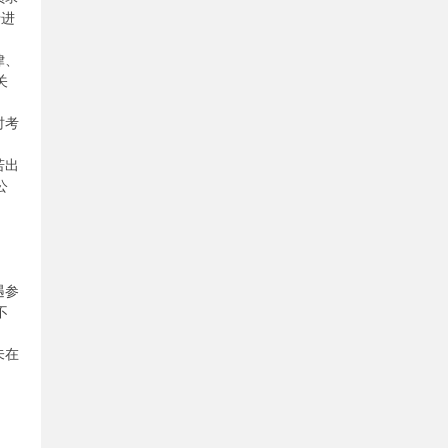
于进
律、
关
时考
若出
公
遇参
不
未在