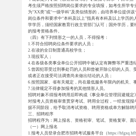
考生须严格按照招聘岗位要求的专业填报，如考生所学专
为“XX类”或“一级学科”及类似情形的，由培养单位提
岗位条件和要求中“本科及以上”指具有本科及以上学历的
务
学学历，须经国家教育行政主管部门认可；国外学历，要
的报考资格条件。
（四）有下列情形之一的人员，不得报考：
1.不符合招聘岗位条件要求的人员；
2.在读的全日制普通高校学生；
3.现役军人；
4.在各级各类事业单位公开招聘中被认定有舞弊等严重违
5.曾因犯罪受过刑事处罚的人员和曾被开除公职的人员
或者正在接受司法调查尚未做出结论的人员；
6.按照国家、省有关规定，尚在最低服务年限内的机关、
员
7.法律规定不得参加报考的其他情形人员。
招聘对象不得报考聘用后即构成《事业单位管理回避规定
对报考人员资格审查贯穿考试、聘用全过程，一经发现报
据不同阶段，给予取消考试资格、聘用资格或单方解除聘
三、招聘程序
招聘程序为：网上报名、资格初审、笔试、资格复审、面
（一）网上报名
1.报考人员登录合肥市招聘考试服务平台（
https://hfgxq.hf