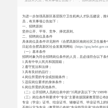
业技术人员，有关事项公告如下：一、招聘原则坚持公开、
为进一步加强高新区基层医疗卫生机构人才队伍建设，推
员，有关事项公告如下：
一、招聘原则
徽
坚持公开、平等、竞争、择优原则。
二、招聘岗位及条件
具体岗位及条件详见附件《合肥高新区南岗社区卫生服务中心
日起在合肥高新区社会发展局网站（
https://gxq.hefei.gov.c
（一）基本条件
招聘对象为符合招聘岗位条件的人员，且必须符合以下条
1.具有中华人民共和国国籍；
2.遵守宪法和法律；
3.具有良好的品行；
4.岗位所需的专业或技能条件；
公
5.适应岗位要求的身体条件；
6.岗位所需的其他条件。
（二）公开招聘人员岗位表中的“35周岁及以下”为“198
（三）岗位条件和要求中“专业”主要依据国家教育部公
专业（学业）证书、结业证书、辅修证书、毕业证书上的
不能认定为专业（教育部公布的“专业指导目录”中自带