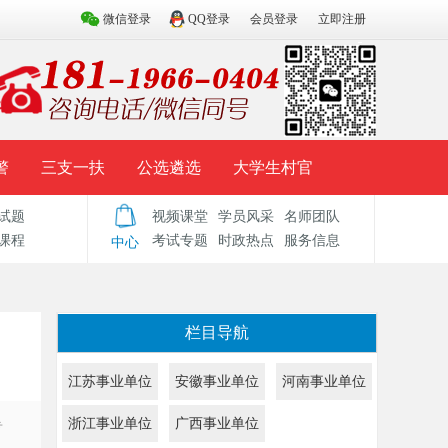
微信登录
QQ登录
会员登录
立即注册
警
三支一扶
公选遴选
大学生村官
试题
视频课堂
学员风采
名师团队
试题库
辅导资料
历年真题
模拟试题
课程
考试专题
时政热点
服务信息
中心
栏目导航
江苏事业单位
安徽事业单位
河南事业单位
浙江事业单位
广西事业单位
专