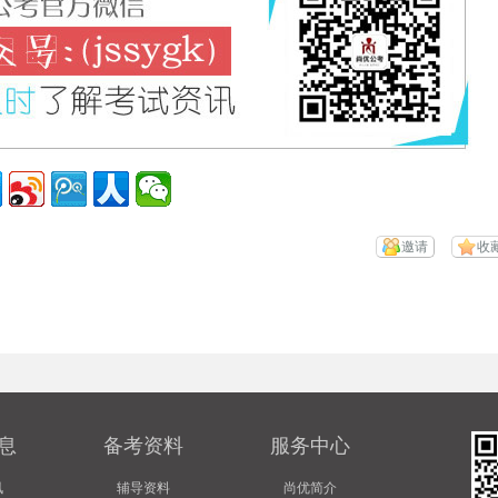
邀请
收
息
备考资料
服务中心
讯
辅导资料
尚优简介