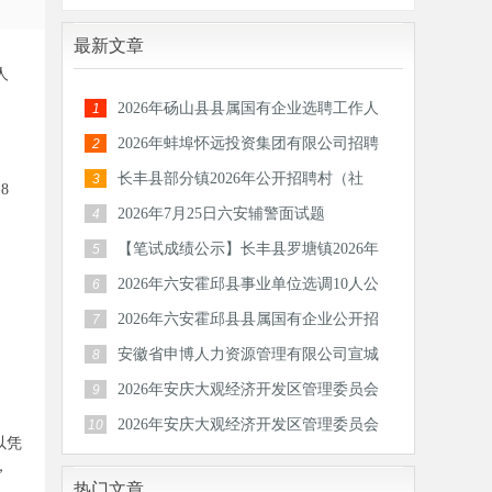
最新文章
人
2026年砀山县县属国有企业选聘工作人
1
员公告
2026年蚌埠怀远投资集团有限公司招聘
2
30人公
长丰县部分镇2026年公开招聘村（社
3
8
区）后备
2026年7月25日六安辅警面试题
4
【笔试成绩公示】长丰县罗塘镇2026年
5
公开招
2026年六安霍邱县事业单位选调10人公
6
告
2026年六安霍邱县县属国有企业公开招
7
聘工作
安徽省申博人力资源管理有限公司宣城
8
分公司
2026年安庆大观经济开发区管理委员会
9
公开招
2026年安庆大观经济开发区管理委员会
10
以凭
公开招
，
热门文章