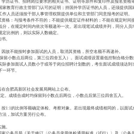
件、学历证书、招聘岗位要求的相关证书、证明等原件和复印件及报名资格
国家教育行政主管部门认可的证明；持国外学历证书的人员，还须提供国
工作人员还须按干部人事管理权限提供单位和主管部门同意报考的证明。
面试资格：与报考条件不符的；不能提供规定证件材料的；不能在规定时间
低分，在规定时间内依次等额递补一次。若出现笔试成绩并列，同分人员
规定比例的，则以实际人数确定。
知书。
试。因故不能按时参加面试的人员，取消其资格，所空名额不再递补。
布（保留小数点后两位，第三位四舍五入）。面试成绩设置最低控制合格分数
。实际参加面试人员数小于或等于岗位招聘计划数的，考生面试成绩须达到
下一环节。
后在合肥高新区社会发展局网站上公布。
成确定。成绩合成时均保留到小数点后两位，小数点后第三位四舍五入。
，按1:1的比例等额确定体检、考察对象。若出现最终成绩相同的，以面试
方法，加试方案另行公布。
实施。
、国家公务员局《关于修订〈公务员录用体检通用标准（试行）〉及〈公务