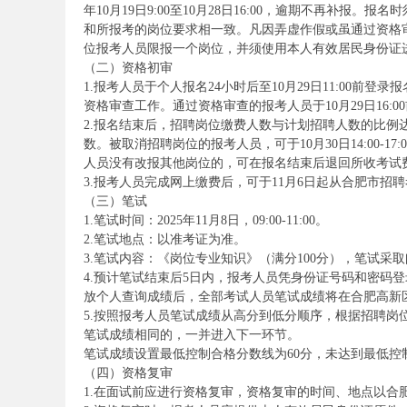
年10月19日9:00至10月28日16:00，逾期不再补
考
和所报考的岗位要求相一致。凡因弄虚作假或虽通过资格
位报考人员限报一个岗位，并须使用本人有效居民身份证
（二）资格初审
1.报考人员于个人报名24小时后至10月29日11:00
资格审查工作。通过资格审查的报考人员于10月29日16
2.报名结束后，招聘岗位缴费人数与计划招聘人数的比例
数。被取消招聘岗位的报考人员，可于10月30日14:00
人员没有改报其他岗位的，可在报名结束后退回所收考试
3.报考人员完成网上缴费后，可于11月6日起从合肥市
（三）笔试
试
1.笔试时间：2025年11月8日，09:00-11:00。
2.笔试地点：以准考证为准。
3.笔试内容：《岗位专业知识》（满分100分），笔试采
4.预计笔试结束后5日内，报考人员凭身份证号码和密码
放个人查询成绩后，全部考试人员笔试成绩将在合肥高新
5.按照报考人员笔试成绩从高分到低分顺序，根据招聘岗
笔试成绩相同的，一并进入下一环节。
笔试成绩设置最低控制合格分数线为60分，未达到最低控
（四）资格复审
论
1.在面试前应进行资格复审，资格复审的时间、地点以合