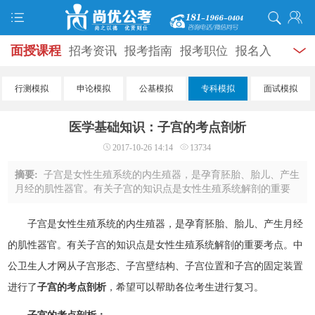
面授课程
招考资讯
报考指南
报考职位
报名入
口
打准考证
成绩查询
面试公告
录用公示
辅导
行测模拟
申论模拟
公基模拟
专科模拟
面试模拟
资料
面试热点
考试题库
模拟试题
历年真题
时
医学基础知识：子宫的考点剖析
政热点
视频课堂
学员风采
名师团队
考试专题
2017-10-26 14:14
13734
服务信息
摘要:
子宫是女性生殖系统的内生殖器，是孕育胚胎、胎儿、产生
月经的肌性器官。有关子宫的知识点是女性生殖系统解剖的重要
考点。中公卫生人才网从子宫形态、子宫壁结构、子宫位置和子
宫的固定装置进行了子宫的考点剖析，希 ...
子宫是女性生殖系统的内生殖器，是孕育胚胎、胎儿、产生月经
的肌性器官。有关子宫的知识点是女性生殖系统解剖的重要考点。
中
公卫生人才网
从子宫形态、子宫壁结构、子宫位置和子宫的固定装置
进行了
子宫的考点剖析
，希望可以帮助各位考生进行复习。