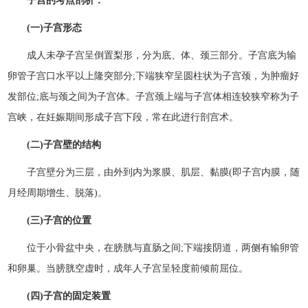
子宫的考点剖析：
(一)子宫形态
成人未孕子宫呈倒置梨形，分为底、体、颈三部分。子宫底为输
卵管子宫口水平以上隆突部分;下端狭窄呈圆柱状为子宫颈，为肿瘤好
发部位;底与颈之间为子宫体。子宫颈上端与子宫体相连较狭窄称为子
宫峡，在妊娠期间形成子宫下段，常在此进行剖宫术。
(二)子宫壁的结构
子宫壁分为三层，由外到内为浆膜、肌层、黏膜(即子宫内膜，随
月经周期增生、脱落)。
(三)子宫的位置
位于小骨盆中央，在膀胱与直肠之间;下端接阴道，两侧有输卵管
和卵巢。当膀胱空虚时，成年人子宫呈轻度前倾前屈位。
(四)子宫的固定装置