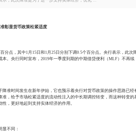
行表示，此次降准是为了进一步支持实体经济，优化 ...
降准彰显货币政策松紧适度
点，其中1月15日和1月25日分别下调0.5个百分点。央行表示，此次
本。央行同时宣布，2019年一季度到期的中期借贷便利（MLF）不再续
降准时间发生在新年伊始，它也预示着央行对货币政策的操作思路已经
降准，给予市场松紧适度的流动性注入的中长期调控转变，而这种转变的
动性，更好地起到支持实体经济的作用。
明显不同：