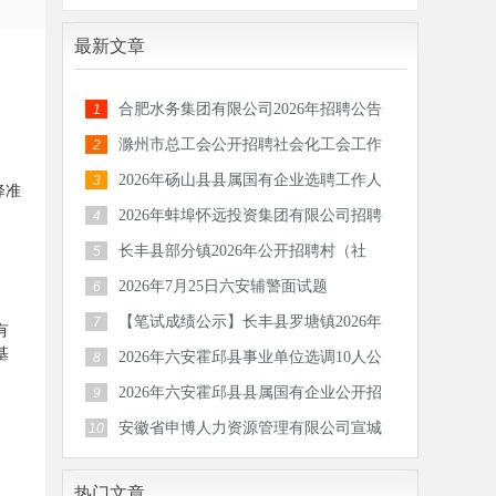
最新文章
合肥水务集团有限公司2026年招聘公告
1
滁州市总工会公开招聘社会化工会工作
2
者和专
2026年砀山县县属国有企业选聘工作人
3
降准
员公告
2026年蚌埠怀远投资集团有限公司招聘
4
30人公
长丰县部分镇2026年公开招聘村（社
5
区）后备
2026年7月25日六安辅警面试题
6
【笔试成绩公示】长丰县罗塘镇2026年
7
有
公开招
基
2026年六安霍邱县事业单位选调10人公
8
告
2026年六安霍邱县县属国有企业公开招
9
聘工作
安徽省申博人力资源管理有限公司宣城
10
分公司
热门文章