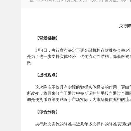
点，其中1月15日和1月25日分别下调0.5个百分点。央
央行
徽
【背景链接】
1月4日，央行宣布决定下调金融机构存款准备金率1个百分
是为了进一步支持实体经济，优化流动性结构，降低融资成
做。
【提出观点】
这次降准不仅具有实际的驰援实体经济的作用，更由于
所改变，将原来倾向于通过中短期调控的手段向通过全面
公
调是使货币政策更贴近于市场实际，为市场提供充裕的流
【综合分析】
央行此次实施的降准与近几年多次操作的降准表现出