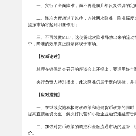
一、实行了全面降准，而不再是前几年反复强调的定向
二、降准力度超过了以往，连续两次降准，降准幅度达
务
提振市场将起到明显作用；
三、不再续做MLF，这使得此次降准释放出来的流动性
中，降准的效果真正能够体现于市场。
【权威论述】
总理在银保监会召开的座谈会上还提出，要运用好全面
央行负责人特别指出，此次降准仍属于定向调控，并非
员
【应对措施】
一、在继续实施积极财政政策和稳健货币政策的同时，
提高直接融资比重，解决好民营和小微企业融资难融资贵
二、加强对货币政策的调控和金融流通市场的监管，谨防
价。