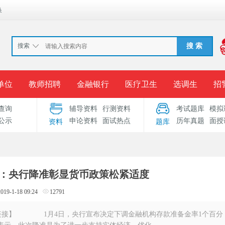
换
搜索
搜 索
单位
教师招聘
金融银行
医疗卫生
选调生
招
查询
辅导资料
行测资料
考试题库
模拟
报名入口
准考证打印
成绩查询
录用公示
考
公示
申论资料
面试热点
历年真题
面授
资料
题库
考试专题
服务中心
：央行降准彰显货币政策松紧适度
2019-1-18 09:24
12791
接】 1月4日，央行宣布决定下调金融机构存款准备金率1个百分