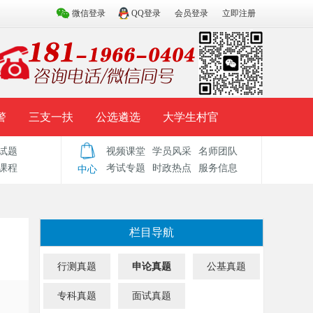
微信登录
QQ登录
会员登录
立即注册
警
三支一扶
公选遴选
大学生村官
试题
视频课堂
学员风采
名师团队
试题库
辅导资料
历年真题
模拟试题
课程
考试专题
时政热点
服务信息
中心
栏目导航
行测真题
申论真题
公基真题
专科真题
面试真题