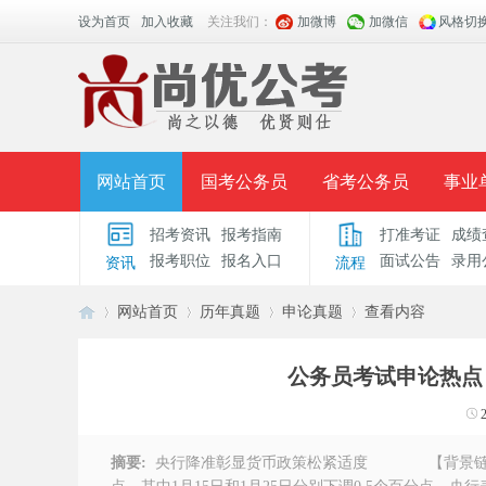
设为首页
加入收藏
关注我们：
加微博
加微信
风格切
网站首页
国考公务员
省考公务员
事业
招考资讯
报考指南
打准考证
成绩
面授课程
招考公告
面试公告
报考指导
报考职位
报名入口
面试公告
录用
资讯
流程
时政热点
视频课堂
名师团队
学员风采
网站首页
历年真题
申论真题
查看内容
公务员考试申论热点
安
›
›
›
›
摘要:
央行降准彰显货币政策松紧适度 【背景链