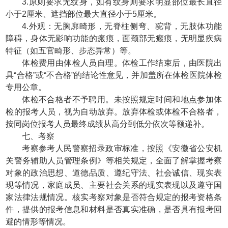
3.原则要求无纹身，如有纹身则要求明显部位最长直径
小于2厘米、遮挡部位最大直径小于5厘米。
4.外观：无胸廓畸形，无脊柱侧弯、驼背，无肢体功能
障碍，身体无影响功能的瘢痕，面颈部无瘢痕，无明显疾病
特征（如五官畸形、步态异常）等。
体检费用由体检人员自理。体检工作结束后，由医院出
具“合格”或“不合格”的结论性意见，并加盖所在体检医院体检
专用公章。
体检不合格者不予聘用。未按照规定时间和地点参加体
检的报考人员，视为自动放弃。放弃体检或体检不合格者，
按同岗位报考人员最终成绩从高分到低分依次等额递补。
七、考察
考察参考人民警察招录政审标准，按照《安徽省公安机
关警务辅助人员管理条例》等相关规定，全面了解掌握考察
对象的政治思想、道德品质、遵纪守法、社会诚信、现实表
现等情况，家庭成员、主要社会关系的现实表现以及遵守国
家法律法规情况。核实考察对象是否符合规定的报考资格条
件，提供的报考信息和材料是否真实准确，是否具有报考回
避的情形等情况。