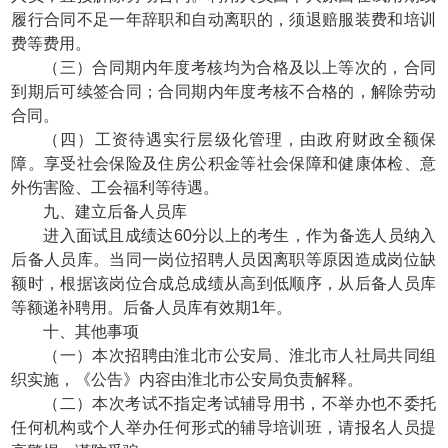
履行合同不足一年辞职和自动离职的，须退赔服装费和培训
费等费用。
（三）合同期内年度考核均为合格及以上等次的，合同
到期后可续签合同；合同期内年度考核不合格的，解除劳动
合同。
（四）工资待遇实行层级化管理，由政府财政全额保
障。享受社会保险及住房公积金等社会保障和健康体检、意
外伤害险、工会福利等待遇。
九、建立后备人员库
进入面试且成绩达60分以上的考生，作为备选人员纳入
后备人员库。当同一岗位招聘人员因离职等原因造成岗位缺
额时，根据该岗位合成总成绩从高到低顺序，从后备人员库
等额递补聘用。后备人员库有效期1年。
十、其他事项
（一）本次招聘由淮北市公安局、淮北市人社局共同组
织实施，《公告》内容由淮北市公安局负责解释。
（二）本次考试不指定考试辅导用书，不举办也不委托
任何机构或个人举办任何形式的辅导培训班，请报名人员提