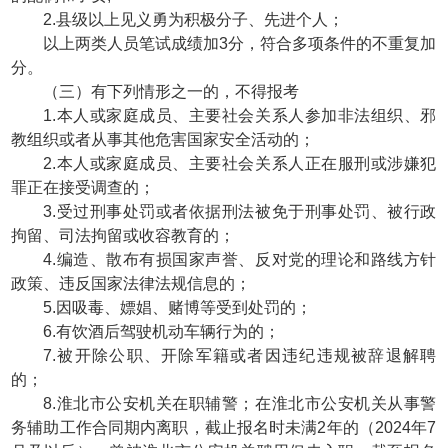
2.县级以上见义勇为积极分子、先进个人；
以上两类人员笔试成绩加3分，符合多项条件的不重复加
分。
（三）有下列情形之一的，不得报考
1.本人或家庭成员、主要社会关系人参加非法组织、邪
教组织或者从事其他危害国家安全活动的；
2.本人或家庭成员、主要社会关系人正在服刑或涉嫌犯
罪正在接受调查的；
3.受过刑事处罚或者依据刑法被免于刑事处罚、被行政
拘留、司法拘留或收容教育的；
4.编造、散布有损国家声誉、反对党的理论和路线方针
政策、违反国家法律法规信息的；
5.因吸毒、嫖娼、赌博等受到处罚的；
6.有饮酒后驾驶机动车辆行为的；
7.被开除公职、开除军籍或者因违纪违规被辞退解聘
的；
8.淮北市公安机关在职辅警；在淮北市公安机关从事警
务辅助工作合同期内离职，截止报名时未满2年的（2024年7