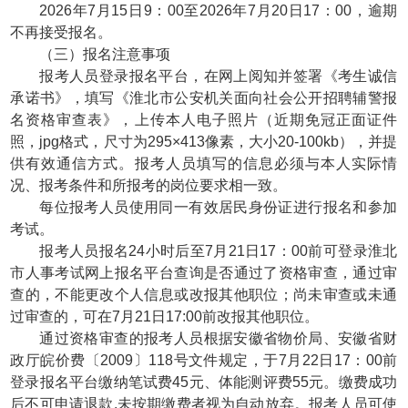
2026年7月15日9：00至2026年7月20日17：00，逾期
不再接受报名。
（三）报名注意事项
报考人员登录报名平台，在网上阅知并签署《考生诚信
承诺书》，填写《淮北市公安机关面向社会公开招聘辅警报
名资格审查表》，上传本人电子照片（近期免冠正面证件
照，jpg格式，尺寸为295×413像素，大小20-100kb），并提
供有效通信方式。报考人员填写的信息必须与本人实际情
况、报考条件和所报考的岗位要求相一致。
每位报考人员使用同一有效居民身份证进行报名和参加
考试。
报考人员报名24小时后至7月21日17：00前可登录淮北
市人事考试网上报名平台查询是否通过了资格审查，通过审
查的，不能更改个人信息或改报其他职位；尚未审查或未通
过审查的，可在7月21日17:00前改报其他职位。
通过资格审查的报考人员根据安徽省物价局、安徽省财
政厅皖价费〔2009〕118号文件规定，于7月22日17：00前
登录报名平台缴纳笔试费45元、体能测评费55元。缴费成功
后不可申请退款,未按期缴费者视为自动放弃。报考人员可使