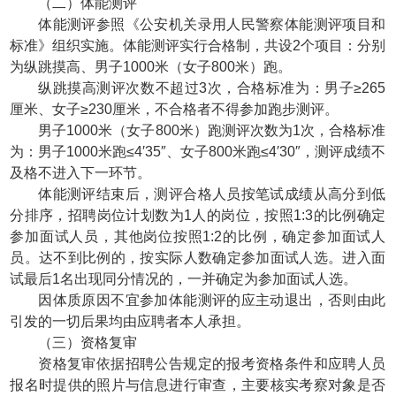
（二）体能测评
体能测评参照《公安机关录用人民警察体能测评项目和
标准》组织实施。体能测评实行合格制，共设2个项目：分别
为纵跳摸高、男子1000米（女子800米）跑。
纵跳摸高测评次数不超过3次，合格标准为：男子≥265
厘米、女子≥230厘米，不合格者不得参加跑步测评。
男子1000米（女子800米）跑测评次数为1次，合格标准
为：男子1000米跑≤4′35″、女子800米跑≤4′30″，测评成绩不
及格不进入下一环节。
体能测评结束后，测评合格人员按笔试成绩从高分到低
分排序，招聘岗位计划数为1人的岗位，按照1:3的比例确定
参加面试人员，其他岗位按照1:2的比例，确定参加面试人
员。达不到比例的，按实际人数确定参加面试人选。进入面
试最后1名出现同分情况的，一并确定为参加面试人选。
因体质原因不宜参加体能测评的应主动退出，否则由此
引发的一切后果均由应聘者本人承担。
（三）资格复审
资格复审依据招聘公告规定的报考资格条件和应聘人员
报名时提供的照片与信息进行审查，主要核实考察对象是否