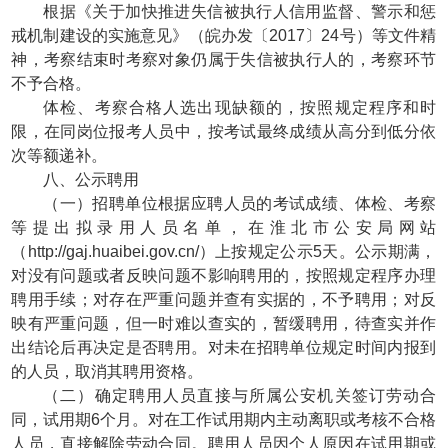
根据《关于加快推进失信被执行人信用监督、警示和惩
戒机制建设的实施意见》（皖办发〔2017〕24号）等文件精
神，考察结束时考察对象仍属于失信被执行人的，考察环节
不予合格。
体检、考察合格人选出现缺额的，按照规定程序和时
限，在同岗位报考人员中，按考试最终成绩从高分到低分依
次等额递补。
八、公示聘用
（一）招聘单位根据应聘人员的考试成绩、体检、考察
等提出拟录用人员名单，在淮北市公安局网站
（http://gaj.huaibei.gov.cn/）上按规定公示5天。公示期满，
对没有问题或者反映问题不影响聘用的，按照规定程序办理
聘用手续；对存在严重问题并查有实据的，不予聘用；对反
映有严重问题，但一时难以查实的，暂缓聘用，待查实并作
出结论后再决定是否聘用。对未在招聘单位规定时间内报到
的人员，取消其聘用资格。
（二）确定聘用人员直接与所属公安机关签订劳动合
同，试用期6个月。对在工作试用期内主动离职或考核不合格
人员，直接解除劳动合同。聘用人员因个人原因在试用期或