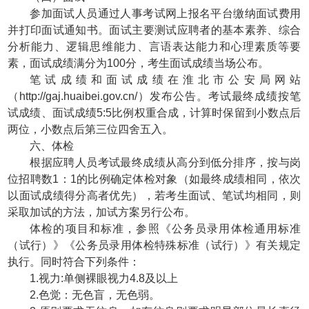
参加面试人员通过人事考试网上报名平台缴纳面试费用
并打印面试通知书。面试主要测试应聘者的基本素养、综合
分析能力、逻辑思维能力、言语表达能力和心理素质等要
素，面试成绩满分为100分，考生面试成绩当场公布。
笔试成绩和面试成绩在淮北市公安局网站
（http://gaj.huaibei.gov.cn/）发布公告。考试最终成绩按笔
试成绩、面试成绩5:5比例权重合成，计算时保留到小数点后
两位，小数点后第三位四舍五入。
六、体检
根据应聘人员考试最终成绩从高分到低分排序，按与岗
位招聘数1：1的比例确定体检对象（如最终成绩相同，依次
以面试成绩得分高者优先），若考生面试、笔试均相同，则
采取加试的方法，加试方案另行公布。
体检的项目和标准，参照《公务员录用体检通用标准
（试行）》《公务员录用体检特殊标准（试行）》有关规定
执行。同时符合下列条件：
1.视力:单侧裸眼视力4.8及以上
2.色觉：无色盲，无色弱。