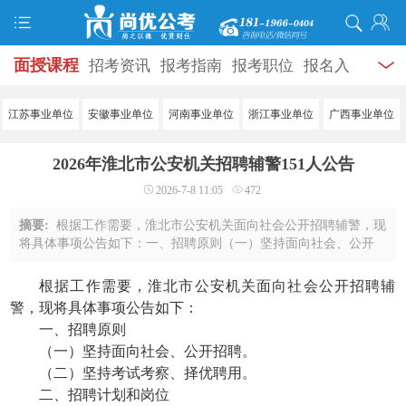
面授课程
招考资讯
报考指南
报考职位
报名入
口
打准考证
成绩查询
面试公告
录用公示
辅导
江苏事业单位
安徽事业单位
河南事业单位
浙江事业单位
广西事业单位
资料
面试热点
考试题库
模拟试题
历年真题
时
2026年淮北市公安机关招聘辅警151人公告
政热点
视频课堂
学员风采
名师团队
考试专题
2026-7-8 11:05
472
服务信息
摘要:
根据工作需要，淮北市公安机关面向社会公开招聘辅警，现
将具体事项公告如下：一、招聘原则（一）坚持面向社会、公开
招聘。（二）坚持考试考察、择优聘用。二、招聘计划和岗位本
次计划招聘151名辅警，均为濉溪县公安 ...
根据工作需要，淮北市公安机关面向社会公开招聘辅
警，现将具体事项公告如下：
一、招聘原则
（一）坚持面向社会、公开招聘。
（二）坚持考试考察、择优聘用。
二、招聘计划和岗位