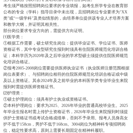
考生须严格按照招聘岗位要求的专业填报，如考生所学专业在教育部
公布的专业（学科）指导目录中未出现，且招聘岗位专业要求为“XX
类”或“一级学科”及类似情形的，由培养单位提供该专业人才培养方案
和教学大纲，并证明其相关性。
部分岗位要求专业方向的，需提供方向证明。
⑴医学类：
①根据工作需要，硕士研究生岗位：提供毕业证书、学位证书、医师
资格证书，其中专业型研究生报到时须具有住院医师规范化培训合格
证；本科学历为2020年及之后毕业的学术型硕士须提供住院医师规范
化培训合格证。
②报考2005-2008岗位需要提供医师执业证书（执业医师注册范围根据
岗位表要求）、与招聘岗位相符的住院医师规范化培训合格证或中级
及以上资格证。其余2024年及之前毕业的本科医学类专业毕业生来院
报到时需提供医师资格证书。
⑵护理类：
①硕士护理岗位：须具有护士执业或资格证书。
②本科护理岗位：要求为2025、2026年毕业的普通高校毕业生。2025
年毕业生报名时需上传护士资格证书，2026年毕业生来院报到时须提
供护士资格证书或考试合格成绩单，否则不予录用。报考人员身高女
护不低于158cm，男护不低于168cm。3004岗位为精神科专项招聘岗
位，稳定性要求高，原则上需要长期固定在精神科履职。