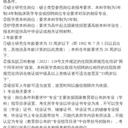
格条件。
①硕士研究生岗位：硕士类型参照岗位表报考要求。本科学制为5年
制/4年制临床医学专业或招聘岗位专业要求对应的相应专业。
②医学类本科岗位：要求本科学制为5年制。
③护理类本科岗位：要求为高中起点国家统招普通高校本科毕业生，
报名时提供高中毕业证或相关证明材料。
2.年龄要求
①硕士研究生年龄要求为 33 周岁以下（即 1992 年 7 月 1 日以后出
生，其他涉及年龄计算的以此类推）；本科生年龄要求为 26 周岁以
下。
②落实皖卫科教秘〔2022〕118号文件规定的住院医师规范化培训“两
个同等对待”政策。本科医学类岗位取得与招聘岗位相符的住院医师
规范化培训合格证或中级及以上资格证者可适当放宽至“33周岁以
下”。
③退役军人年龄可适当放宽，放宽时间以服役期限作为依据。
3. 专业相关要求：
专业：岗位条件和要求中“专业”主要依据国家教育部公布的专业（学
科）指导目录设置。考生所学专业以毕业证书专业为准，不可以凭专
业（学业）证书、结业证书、辅修证书、毕业证书上的辅修专业报
考。毕业证书上专业后面带括号，只能代表所学内容有所涉及，不能
认定为专业（教育部公布的“专业指导目录”中自带括号的除外），考
生只能以括号以外的专业名称报考相符合的岗位。