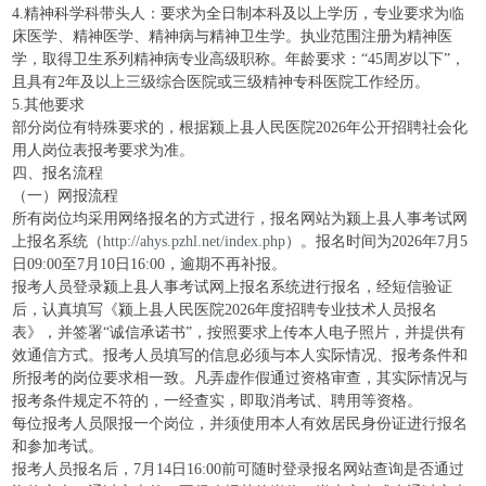
4.精神科学科带头人：要求为全日制本科及以上学历，专业要求为临
床医学、精神医学、精神病与精神卫生学。执业范围注册为精神医
学，取得卫生系列精神病专业高级职称。年龄要求：“45周岁以下”，
且具有2年及以上三级综合医院或三级精神专科医院工作经历。
5.其他要求
部分岗位有特殊要求的，根据颍上县人民医院2026年公开招聘社会化
用人岗位表报考要求为准。
四、报名流程
（一）网报流程
所有岗位均采用网络报名的方式进行，报名网站为颍上县人事考试网
上报名系统（
http://ahys.pzhl.net/index.php
）。报名时间为2026年7月5
日09:00至7月10日16:00，逾期不再补报。
报考人员登录颍上县人事考试网上报名系统进行报名，经短信验证
后，认真填写《颍上县人民医院2026年度招聘专业技术人员报名
表》，并签署“诚信承诺书”，按照要求上传本人电子照片，并提供有
效通信方式。报考人员填写的信息必须与本人实际情况、报考条件和
所报考的岗位要求相一致。凡弄虚作假通过资格审查，其实际情况与
报考条件规定不符的，一经查实，即取消考试、聘用等资格。
每位报考人员限报一个岗位，并须使用本人有效居民身份证进行报名
和参加考试。
报考人员报名后，7月14日16:00前可随时登录报名网站查询是否通过