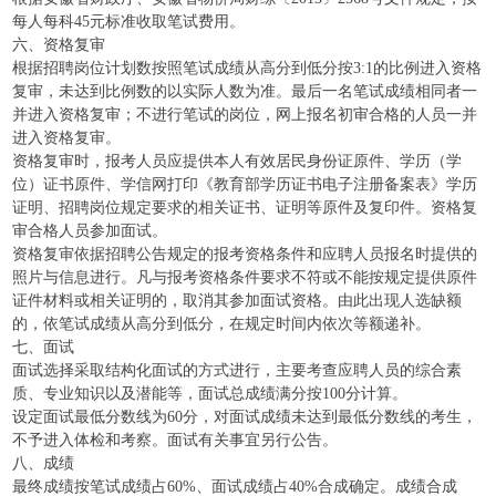
每人每科45元标准收取笔试费用。
六、资格复审
根据招聘岗位计划数按照笔试成绩从高分到低分按3:1的比例进入资格
复审，未达到比例数的以实际人数为准。最后一名笔试成绩相同者一
并进入资格复审；不进行笔试的岗位，网上报名初审合格的人员一并
进入资格复审。
资格复审时，报考人员应提供本人有效居民身份证原件、学历（学
位）证书原件、学信网打印《教育部学历证书电子注册备案表》学历
证明、招聘岗位规定要求的相关证书、证明等原件及复印件。资格复
审合格人员参加面试。
资格复审依据招聘公告规定的报考资格条件和应聘人员报名时提供的
照片与信息进行。凡与报考资格条件要求不符或不能按规定提供原件
证件材料或相关证明的，取消其参加面试资格。由此出现人选缺额
的，依笔试成绩从高分到低分，在规定时间内依次等额递补。
七、面试
面试选择采取结构化面试的方式进行，主要考查应聘人员的综合素
质、专业知识以及潜能等，面试总成绩满分按100分计算。
设定面试最低分数线为60分，对面试成绩未达到最低分数线的考生，
不予进入体检和考察。面试有关事宜另行公告。
八、成绩
最终成绩按笔试成绩占60%、面试成绩占40%合成确定。成绩合成