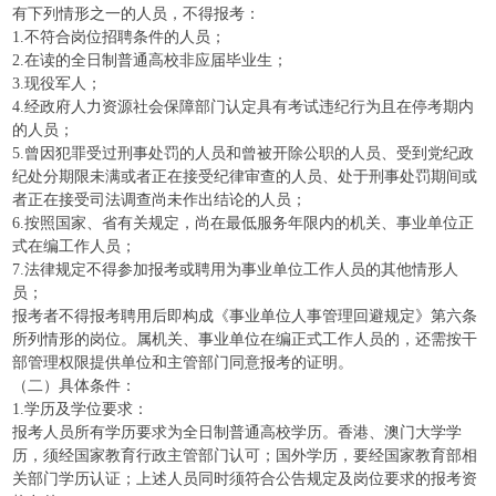
有下列情形之一的人员，不得报考：
1.不符合岗位招聘条件的人员；
2.在读的全日制普通高校非应届毕业生；
3.现役军人；
4.经政府人力资源社会保障部门认定具有考试违纪行为且在停考期内
的人员；
5.曾因犯罪受过刑事处罚的人员和曾被开除公职的人员、受到党纪政
纪处分期限未满或者正在接受纪律审查的人员、处于刑事处罚期间或
者正在接受司法调查尚未作出结论的人员；
6.按照国家、省有关规定，尚在最低服务年限内的机关、事业单位正
式在编工作人员；
7.法律规定不得参加报考或聘用为事业单位工作人员的其他情形人
员；
报考者不得报考聘用后即构成《事业单位人事管理回避规定》第六条
所列情形的岗位。属机关、事业单位在编正式工作人员的，还需按干
部管理权限提供单位和主管部门同意报考的证明。
（二）具体条件：
1.学历及学位要求：
报考人员所有学历要求为全日制普通高校学历。香港、澳门大学学
历，须经国家教育行政主管部门认可；国外学历，要经国家教育部相
关部门学历认证；上述人员同时须符合公告规定及岗位要求的报考资