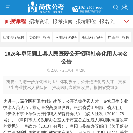
面授课程
招考资讯
报考指南
报考职位
报名入
口
打准考证
成绩查询
面试公告
录用公示
辅导
江苏医疗招聘
安徽医疗招聘
河南医疗招聘
浙江医疗招聘
广西医疗招聘
资料
面试热点
考试题库
模拟试题
历年真题
时
2026年阜阳颍上县人民医院公开招聘社会化用人40名
政热点
视频课堂
学员风采
名师团队
考试专题
公告
2026-7-2 10:04
296
服务信息
摘要:
为进一步深化医药卫生体制改革，公开选拔优秀人才，充实
卫生专业技术人员队伍，推动医院高质量发展。根据省委组织
部、省人社厅《安徽省事业单位公开招聘人员暂行办法》（皖人
社发〔2010〕78号）、《阜阳市人民政府办 ...
为进一步深化医药卫生体制改革，公开选拔优秀人才，充实卫生专业
技术人员队伍，推动医院高质量发展。根据省委组织部、省人社厅
《安徽省事业单位公开招聘人员暂行办法》（皖人社发〔2010〕78
号）、《阜阳市人民政府办公室关于市直公立医院人事编制制度改革
的意见》（阜政办〔2013〕44号）、阜阳市委编办等部门《关于落实
公立医院编制周转池制度的实施意见》（阜编办〔2018〕68号）等文