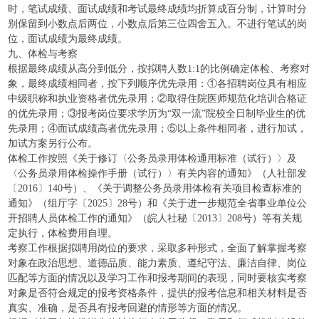
时，笔试成绩、面试成绩和考试最终成绩均折算成百分制，计算时分
别保留到小数点后两位，小数点后第三位四舍五入。不进行笔试的岗
位，面试成绩为最终成绩。
九、体检与考察
根据最终成绩从高分到低分，按拟聘人数1:1的比例确定体检、考察对
象，最终成绩相同者，按下列顺序优先录用：①各招聘岗位具有相应
中级职称和执业资格者优先录用；②取得住院医师规范化培训合格证
的优先录用；③报考岗位要求学历为“双一流”院校全日制毕业生的优
先录用；④面试成绩高者优先录用；⑤以上条件相同者，进行加试，
加试方案另行公布。
体检工作按照《关于修订〈公务员录用体检通用标准（试行）〉及
〈公务员录用体检操作手册（试行）〉有关内容的通知》（人社部发
〔2016〕140号）、《关于调整公务员录用体检有关项目检查标准的
通知》（组厅字〔2025〕28号）和《关于进一步规范全省事业单位公
开招聘人员体检工作的通知》（皖人社秘〔2013〕208号）等有关规
定执行，体检费用自理。
考察工作根据拟聘用岗位的要求，采取多种形式，全面了解掌握考察
对象在政治思想、道德品质、能力素质、遵纪守法、廉洁自律、岗位
匹配等方面的情况以及学习工作和报考期间的表现，同时要核实考察
对象是否符合规定的报考资格条件，提供的报考信息和相关材料是否
真实、准确，是否具有报考回避的情形等方面的情况。