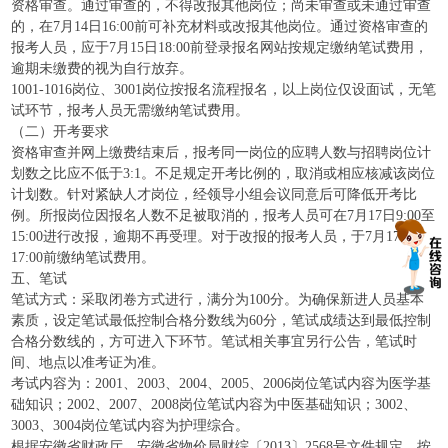
资格审查。通过审查的，不得改报其他岗位；尚未审查或未通过审查
的，在7月14日16:00前可补充材料或改报其他岗位。通过资格审查的
报考人员，应于7月15日18:00前登录报名网站按规定缴纳笔试费用，
逾期未缴费的视为自行放弃。
1001-1016岗位、3001岗位按报名流程报名，以上岗位仅设面试，无笔
试环节，报考人员无需缴纳笔试费用。
（二）开考要求
资格审查并网上缴费结束后，报考同一岗位的应聘人数与招聘岗位计
划数之比应不低于3:1。不足规定开考比例的，取消或相应核减该岗位
计划数。针对紧缺人才岗位，经领导小组会议同意后可降低开考比
例。所报岗位因报名人数不足被取消的，报考人员可在7月17日9:00至
15:00进行改报，逾期不再受理。对于改报的报考人员，于7月17日
17:00前缴纳笔试费用。
五、笔试
笔试方式：采取闭卷方式进行，满分为100分。为确保新进人员基本
素质，设定笔试最低控制合格分数线为60分，笔试成绩达到最低控制
合格分数线的，方可进入下环节。笔试相关事宜另行公告，笔试时
间、地点以准考证为准。
考试内容为：2001、2003、2004、2005、2006岗位笔试内容为医学基
础知识；2002、2007、2008岗位笔试内容为中医基础知识；3002、
3003、3004岗位笔试内容为护理综合。
根据安徽省财政厅、安徽省物价局财综〔2013〕2568号文件规定，按