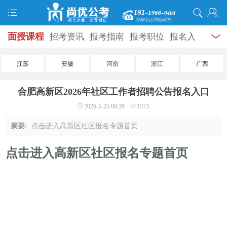
面授课程
招考资讯
报考指南
报考职位
报名入
口
打准考证
成绩查询
面试公告
录用公示
辅导
江苏
安徽
河南
浙江
广西
资料
面试热点
考试题库
模拟试题
历年真题
时
合肥高新区2026年社区工作者招聘公告报名入口
政热点
视频课堂
学员风采
名师团队
考试专题
2026-5-25 08:39
1573
服务信息
摘要:
点击进入高新区社区报名专题首页
点击进入高新区社区报名专题首页