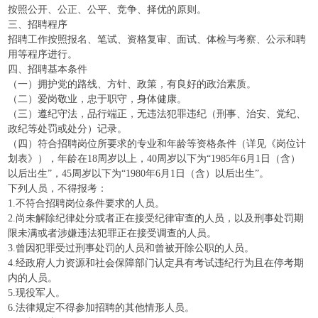
按照公开、公正、公平、竞争、择优的原则。
三、招聘程序
招聘工作按照报名、笔试、资格复审、面试、体检与考察、公示和聘
用等程序进行。
四、招聘基本条件
（一）拥护党的路线、方针、政策，有良好的政治素质。
（二）爱岗敬业，忠于职守，身体健康。
（三）遵纪守法，品行端正，无违法犯罪违纪（刑事、治安、党纪、
政纪等处罚或处分）记录。
（四）符合招聘岗位所要求的专业和年龄等资格条件（详见《岗位计
划表》），年龄在18周岁以上，40周岁以下为“1985年6月1日（含）
以后出生”，45周岁以下为“1980年6月1日（含）以后出生”。
下列人员，不得报考：
1.不符合招聘岗位条件要求的人员。
2.尚未解除纪律处分或者正在接受纪律审查的人员，以及刑事处罚期
限未满或者涉嫌违法犯罪正在接受调查的人员。
3.曾因犯罪受过刑事处罚的人员和曾被开除公职的人员。
4.经政府人力资源和社会保障部门认定具有考试违纪行为且在停考期
内的人员。
5.现役军人。
6.法律规定不得参加招聘的其他情形人员。