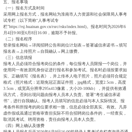
五、报名事项
（一）报名方式及时间
采用网上报名方式，报名网站为淮南市人力资源和社会保障局人事考
试专栏（以下简称“人事考试专
栏”https://rsj.huainan.gov.cn/rsrc/rsks/index.html)。报名时间为2026年6
月4日9:00至6月8日16:00，逾期不予补报。
（二）报名程序
登录报名网站→详阅招聘公告和岗位计划表→签署诚信承诺书→填写
报名表→上传照片→自我确认→网上缴费。
（三）信息填报
报考人员必须符合报考岗位的条件，每位报考人员限报一个岗位，并
使用同一有效居民身份证进行报名和参加考试。报名时必须按要求如
实、正确填写《报名表》，并上传本人电子照片，照片必须符合规定
格式（照片格式：近期免冠正面证件照，jpg格式，宽度2.5cm，高度
3.5cm，或宽高分辨率295x413像素，大小20-100kb），并提供有效通
讯方式，否则出现问题由报考人员本人负责。签署“考生诚信承诺
书”，进行自我确认。报考人员填写的信息必须与本人实际情况、报
考条件和所报考的岗位要求相一致，信息必须全部真实、有效。凡弄
虚作假或虽通过资格审查但实际不符合招聘岗位条件的，一经查实，
取消其考试、聘用资格，责任由报考人员本人负责。
（四）网上确认及缴费
报考人员报名后于2026年6月9日16:00前登录人事考试专栏查询是否通