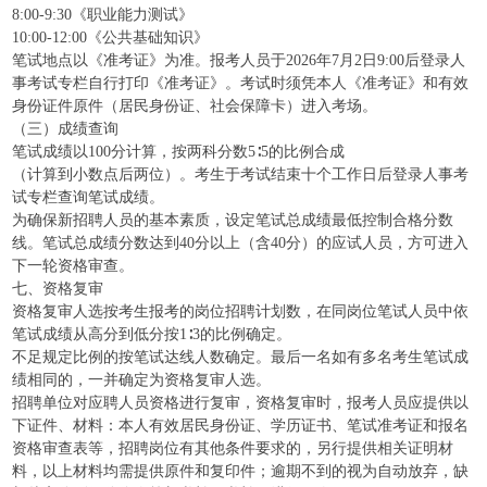
8:00-9:30《职业能力测试》
10:00-12:00《公共基础知识》
笔试地点以《准考证》为准。报考人员于2026年7月2日9:00后登录人
事考试专栏自行打印《准考证》。考试时须凭本人《准考证》和有效
身份证件原件（居民身份证、社会保障卡）进入考场。
（三）成绩查询
笔试成绩以100分计算，按两科分数5∶5的比例合成
（计算到小数点后两位）。考生于考试结束十个工作日后登录人事考
试专栏查询笔试成绩。
为确保新招聘人员的基本素质，设定笔试总成绩最低控制合格分数
线。笔试总成绩分数达到40分以上（含40分）的应试人员，方可进入
下一轮资格审查。
七、资格复审
资格复审人选按考生报考的岗位招聘计划数，在同岗位笔试人员中依
笔试成绩从高分到低分按1∶3的比例确定。
不足规定比例的按笔试达线人数确定。最后一名如有多名考生笔试成
绩相同的，一并确定为资格复审人选。
招聘单位对应聘人员资格进行复审，资格复审时，报考人员应提供以
下证件、材料：本人有效居民身份证、学历证书、笔试准考证和报名
资格审查表等，招聘岗位有其他条件要求的，另行提供相关证明材
料，以上材料均需提供原件和复印件；逾期不到的视为自动放弃，缺