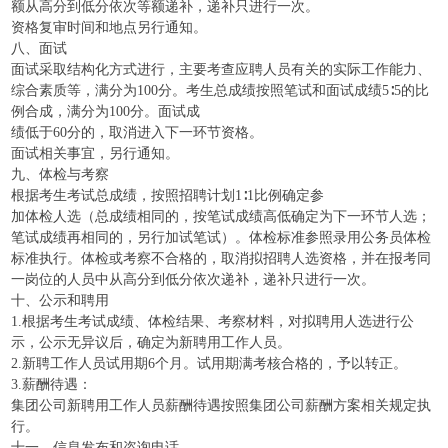
额从高分到低分依次等额递补，递补只进行一次。
资格复审时间和地点另行通知。
八、面试
面试采取结构化方式进行，主要考查应聘人员有关的实际工作能力、
综合素质等，满分为100分。考生总成绩按照笔试和面试成绩5∶5的比
例合成，满分为100分。面试成
绩低于60分的，取消进入下一环节资格。
面试相关事宜，另行通知。
九、体检与考察
根据考生考试总成绩，按照招聘计划1∶1比例确定参
加体检人选（总成绩相同的，按笔试成绩高低确定为下一环节人选；
笔试成绩再相同的，另行加试笔试）。体检标准参照录用公务员体检
标准执行。体检或考察不合格的，取消拟招聘人选资格，并在报考同
一岗位的人员中从高分到低分依次递补，递补只进行一次。
十、公示和聘用
1.根据考生考试成绩、体检结果、考察材料，对拟聘用人选进行公
示，公示无异议后，确定为新聘用工作人员。
2.新聘工作人员试用期6个月。试用期满考核合格的，予以转正。
3.薪酬待遇：
集团公司新聘用工作人员薪酬待遇按照集团公司薪酬方案相关规定执
行。
十一、信息发布和咨询电话