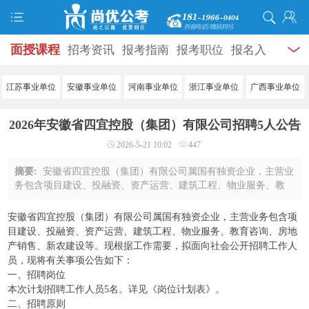
面授课程
招考资讯
报考指南
报考职位
报名入
口
打准考证
成绩查询
面试公告
录用公示
辅导
江苏事业单位
安徽事业单位
河南事业单位
浙江事业单位
广西事业单位
资料
面试热点
考试题库
模拟试题
历年真题
时
2026年安徽省四宜控股（集团）有限公司招聘5人公告
政热点
视频课堂
学员风采
名师团队
考试专题
2026-5-21 10:02
447
服务信息
摘要:
安徽省四宜控股（集团）有限公司属国有独资企业，主营业
务包含项目建设、投融资、资产运营、建筑工程、物业服务、教
育咨询、房地产销售、新农建设等。现根据工作需要，拟面向社
会公开招聘工作人员，现将有关事项公告 ...
安徽省四宜控股（集团）有限公司属国有独资企业，主营业务包含项
目建设、投融资、资产运营、建筑工程、物业服务、教育咨询、房地
产销售、新农建设等。现根据工作需要，拟面向社会公开招聘工作人
员，现将有关事项公告如下：
一、招聘岗位
本次计划招聘工作人员5名。详见《岗位计划表》。
二、招聘原则