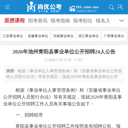
面授课程
招考资讯
报考指南
报考职位
报名入
口
打准考证
成绩查询
面试公告
录用公示
辅导
江苏事业单位
安徽事业单位
河南事业单位
浙江事业单位
广西事业单位
资料
面试热点
考试题库
模拟试题
历年真题
时
2026年池州青阳县事业单位公开招聘24人公告
政热点
视频课堂
学员风采
名师团队
考试专题
2026-5-19 15:59
357
服务信息
摘要:
根据《事业单位人事管理条例》和《安徽省事业单位公开招
聘人员暂行办法》等有关规定，现就2026年青阳县事业单位公开
招聘工作人员有关事项公告如下：一、招聘程序青阳县事业单位
公开招聘工作按照发布招聘公告、报名与 ...
根据《事业单位人事管理条例》和《安徽省事业单位
公开招聘人员暂行办法》等有关规定，现就
2026年青阳县事
业单位公开招聘工作人员有关事项公告如下：
一、招聘程序
青阳县事业单位公开招聘工作按照发布招聘公告、报