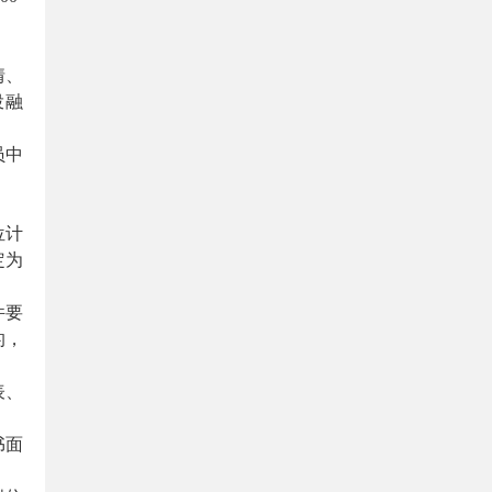
情、
投融
员中
位计
定为
件要
的，
表、
书面