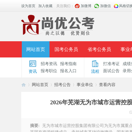
设为首页
加入收藏
关注我们：
加微博
加微信
风格切
网站首页
国考公务员
省考公务员
事业
招考资讯
报考指南
打准考证
成绩
面授课程
招考公告
面试公告
报考指导
报考职位
报名入口
面试公告
录用
资讯
流程
时政热点
视频课堂
名师团队
学员风采
网站首页
招考公告
事业单位
查看内容
2026年芜湖无为市城市运营
安
›
›
›
›
摘要:
无为市城市运营控股集团有限公司为无为市属重