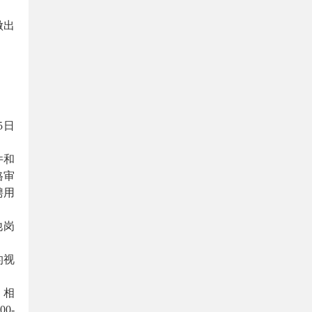
做出
5日
件和
格审
聘用
他岗
的视
，相
0-