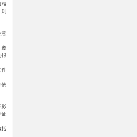
绩相
，则
性意
、遵
的报
文件
分依
不影
等证
包括