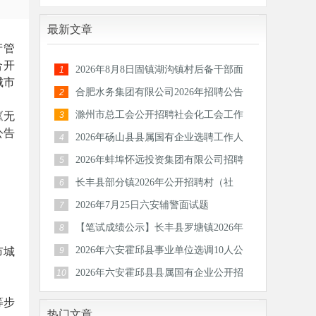
最新文章
产管
合开
2026年8月8日固镇湖沟镇村后备干部面
1
城市
试题
合肥水务集团有限公司2026年招聘公告
2
滁州市总工会公开招聘社会化工会工作
《无
3
公告
者和专
2026年砀山县县属国有企业选聘工作人
4
员公告
2026年蚌埠怀远投资集团有限公司招聘
5
30人公
长丰县部分镇2026年公开招聘村（社
6
区）后备
2026年7月25日六安辅警面试题
7
【笔试成绩公示】长丰县罗塘镇2026年
8
公开招
2026年六安霍邱县事业单位选调10人公
市城
9
告
2026年六安霍邱县县属国有企业公开招
10
聘工作
等步
热门文章