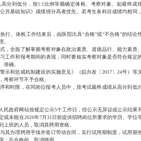
高分到低分，按1:1比例等额确定体检、考察对象。如最终成
公共基础知识》成绩得分高者优先。若考生各科目成绩均相同
执行。体检工作结束后，由医院出具“合格”或“不合格”的结论
理。
式，全面了解掌握考察对象在政治素质、道德品行、能力素质
习工作和报考期间的表现，同时要核实考察对象是否符合规定
、准确。
示和惩戒机制建设的实施意见》（皖办发〔2017〕24号）等
，考察环节不予合格。
序和时限，在同岗位报考人员中，按考试最终成绩从高分到低
人民政府网站按规定公示5个工作日，经公示无异议或公示结果
或未能在2026年7月31日前提供招聘岗位所要求的学历、学位
到上班的人员，取消其聘用资格。
与其办理聘用手续并签订劳动合同，实行试用期制度，试用期
用；不合格的，取消聘用。