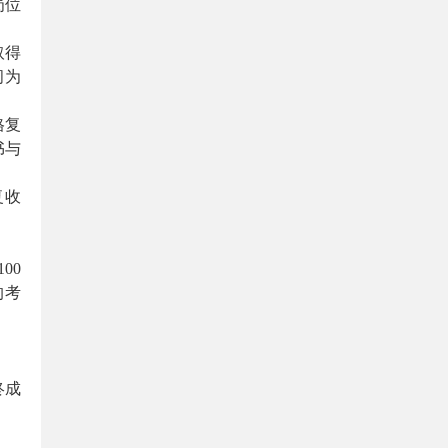
岗位
取得
间为
格复
书与
复收
00
的考
终成