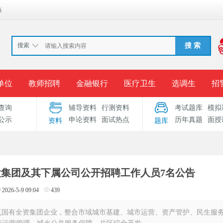
换
搜索
搜 索
单位
教师招聘
金融银行
医疗卫生
选调生
招
查询
辅导资料
行测资料
考试题库
模拟
报名入口
准考证打印
成绩查询
录用公示
考
公示
申论资料
面试热点
历年真题
面授
资料
题库
考试专题
服务中心
控股集团及其下属公司公开招聘工作人员7名公告
2026-5-9 09:04
439
点国有全资集团企业，整合市域城市基建、城市运营、资产管护、民生服