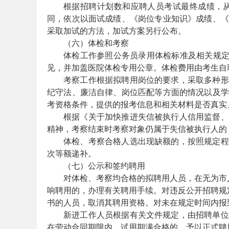
根据招聘计划数和应聘人员考试最终成绩，从
同，依次以面试成绩、《岗位专业知识》成绩、《
采取加试的方法，加试方案另行公布。
（六）体检和考察
事
体检工作参照公务员录用体检标准及相关规定
见，并加盖医院体检专用公章。体检费用由考生自
考察工作根据拟聘用岗位的要求，采取多种形
纪守法、廉洁自律、岗位匹配等方面的情况以及学
考资格条件，提供的报考信息和相关材料是否真实
根据《关于加快推进失信被执行人信用监督、警
精神，考察结束时考察对象仍属于失信被执行人的
体检、考察合格人选出现缺额的，按照规定程
业
次等额递补。
（七）公示和签约聘用
对体检、考察均合格的拟聘用人员，在无为市
响聘用的，办理有关聘用手续。对违反公开招聘规定
书的人员，取消其聘用资格。对未在规定时间内报
新进工作人员根据有关文件规定，由招聘单位
在劳动合同期限内。试用期满合格的，予以正式聘