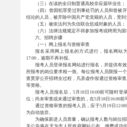
（三）在读的全日制普通高校非应届毕业生；
考
（四）曾因犯罪受过刑事处罚的人员和曾被开
结论的人员，被开除中国共产党党籍的人员，受到
（五）被依法列为失信联合惩戒对象的人员；
（六）法律法规规定不得参加报考或聘用为国
六、招聘步骤
（一）网上报名与资格审查
报名采用网上报名的方式进行，报名网站为（http:/
17:00，逾期不再补报。
报考人员登录报名网站进行报名，并提供有效
试
所报考的岗位要求相一致。每位报考人员限报一个
查贯穿公开招聘全过程，凡弄虚作假通过资格审查
等资格。
报考人员报名后，5月18日16:00前可随
位；尚未审查或未通过审查的，在5月18日16:00
通过资格审查的报考人员，应于5月19日12:
为自动放弃。
为确保新进人员质量，确认报考人数与岗位招
论
关公告将在无为市人民政府网站公布。缴费成功但因