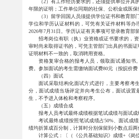
（2）有工作经历要求的，还须提供单位开具
年限的证明；工作单位同期的社保、公积金或医保
（3）留学回国人员须提供学位证书和教育部门
学位和学历认证材料的，可凭有关证件材料等办
2026年7月31日。学历认证有关事项可登录教育部留学服务中
招考岗位有职（执）业资格或证书要求的，资
安
审时尚未取得证书的，可凭主管部门出具的书面证明
证明材料不一致的，取消聘用资格。
资格复审合格的报考人员，领取面试通知书
费。参加面试的考生需缴纳面试费80元（按皖价费〔2
（四）面试
面试采取结构化面试方式进行，主要考察考生
分，面试成绩当场评定并向考生公布，面试设置最
生，不予进入体检和考察程序。
徽
（五）成绩合成
报考人员考试最终成绩根据笔试成绩与面试成
考试最终成绩按照笔试成绩占50%、面试成
绩均折算成百分制，计算时分别保留到小数点后两
计算公式：〔（《公共基础知识》成绩+《岗位专业知