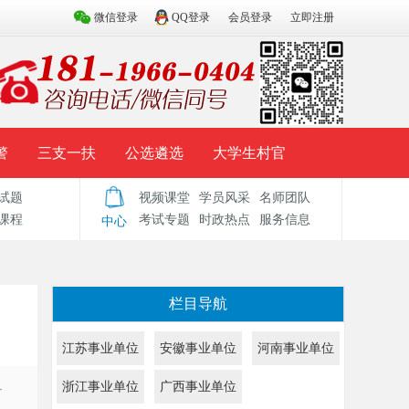
微信登录
QQ登录
会员登录
立即注册
警
三支一扶
公选遴选
大学生村官
试题
视频课堂
学员风采
名师团队
试题库
辅导资料
历年真题
模拟试题
课程
考试专题
时政热点
服务信息
中心
栏目导航
江苏事业单位
安徽事业单位
河南事业单位
浙江事业单位
广西事业单位
务