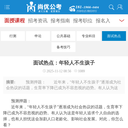
面授课程
招考资讯
报考指南
报考职位
报名入
口
打准考证
成绩查询
面试公告
录用公示
辅导
行测
申论
公共基础
专业科目
面试热点
资料
面试热点
考试题库
模拟试题
历年真题
时
备考技巧
政热点
视频课堂
学员风采
名师团队
考试专题
面试热点：年轻人不生孩子
服务信息
2025-11-12 08:56
1089
摘要:
预测押题： 近年来，“年轻人不生孩子”逐渐成为社
会热议的话题，生育率下降已成为不容忽视的趋势。有人认为这
是年轻人追求个人自由的选择，也有人担忧这会加剧人口老龄
化、影响社会发展。对此，你怎么看？ ...
预测押题：
近年来，“年轻人不生孩子”逐渐成为社会热议的话题，生育率下
降已成为不容忽视的趋势。有人认为这是年轻人追求个人自由的选
择，也有人担忧这会加剧人口老龄化、影响社会发展。对此，你怎么
看？