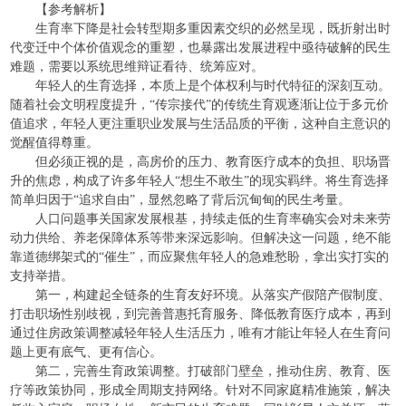
【参考解析】
生育率下降是社会转型期多重因素交织的必然呈现，既折射出时
代变迁中个体价值观念的重塑，也暴露出发展进程中亟待破解的民生
难题，需要以系统思维辩证看待、统筹应对。
年轻人的生育选择，本质上是个体权利与时代特征的深刻互动。
随着社会文明程度提升，“传宗接代”的传统生育观逐渐让位于多元价
值追求，年轻人更注重职业发展与生活品质的平衡，这种自主意识的
觉醒值得尊重。
但必须正视的是，高房价的压力、教育医疗成本的负担、职场晋
升的焦虑，构成了许多年轻人“想生不敢生”的现实羁绊。将生育选择
简单归因于“追求自由”，显然忽略了背后沉甸甸的民生考量。
人口问题事关国家发展根基，持续走低的生育率确实会对未来劳
动力供给、养老保障体系等带来深远影响。但解决这一问题，绝不能
靠道德绑架式的“催生”，而应聚焦年轻人的急难愁盼，拿出实打实的
支持举措。
第一，构建起全链条的生育友好环境。从落实产假陪产假制度、
打击职场性别歧视，到完善普惠托育服务、降低教育医疗成本，再到
通过住房政策调整减轻年轻人生活压力，唯有才能让年轻人在生育问
题上更有底气、更有信心。
第二，完善生育政策调整。打破部门壁垒，推动住房、教育、医
疗等政策协同，形成全周期支持网络。针对不同家庭精准施策，解决