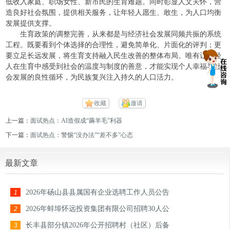
低收入家庭、职场女性、新市民的生育难题。同时彰显人文关怀，营
造良好社会氛围，提供相关服务，让年轻人愿生、敢生，为人口均衡
发展提供支撑。
生育政策的调整完善，从来都是与经济社会发展同频共振的系统
工程。既要看到个体选择的合理性，避免简单化、片面化的评判；更
要立足长远发展，将生育支持融入民生改善的整体布局。唯有让年轻
人在生育中感受到社会的温度与制度的善意，才能实现个人幸福与社
会发展的良性循环，为民族复兴注入持久的人口活力。
收藏
邀请
上一篇：
面试热点：AI造假成“薅羊毛”利器
下一篇：
面试热点：警惕“没办法”“差不多”心态
最新文章
2026年砀山县县属国有企业选聘工作人员公告
1
2026年蚌埠怀远投资集团有限公司招聘30人公
2
长丰县部分镇2026年公开招聘村（社区）后备
3