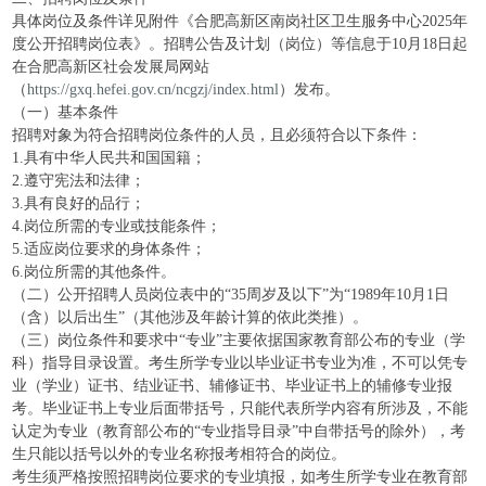
具体岗位及条件详见附件《合肥高新区南岗社区卫生服务中心2025年
度公开招聘岗位表》。招聘公告及计划（岗位）等信息于10月18日起
在合肥高新区社会发展局网站
（
https://gxq.hefei.gov.cn/ncgzj/index.html
）发布。
（一）基本条件
招聘对象为符合招聘岗位条件的人员，且必须符合以下条件：
1.具有中华人民共和国国籍；
2.遵守宪法和法律；
3.具有良好的品行；
4.岗位所需的专业或技能条件；
5.适应岗位要求的身体条件；
6.岗位所需的其他条件。
（二）公开招聘人员岗位表中的“35周岁及以下”为“1989年10月1日
（含）以后出生”（其他涉及年龄计算的依此类推）。
（三）岗位条件和要求中“专业”主要依据国家教育部公布的专业（学
科）指导目录设置。考生所学专业以毕业证书专业为准，不可以凭专
业（学业）证书、结业证书、辅修证书、毕业证书上的辅修专业报
考。毕业证书上专业后面带括号，只能代表所学内容有所涉及，不能
认定为专业（教育部公布的“专业指导目录”中自带括号的除外），考
生只能以括号以外的专业名称报考相符合的岗位。
考生须严格按照招聘岗位要求的专业填报，如考生所学专业在教育部