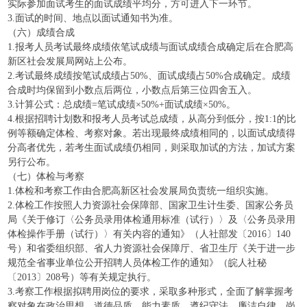
实际参加面试考生的面试成绩平均分，方可进入下一环节。
3.面试的时间、地点以面试通知书为准。
（六）成绩合成
1.报考人员考试最终成绩依笔试成绩与面试成绩合成确定后在合肥高
新区社会发展局网站上公布。
2.考试最终成绩按笔试成绩占50%、面试成绩占50%合成确定。成绩
合成时均保留到小数点后两位，小数点后第三位四舍五入。
3.计算公式：总成绩=笔试成绩×50%+面试成绩×50%。
4.根据招聘计划数和报考人员考试总成绩，从高分到低分，按1:1的比
例等额确定体检、考察对象。若出现最终成绩相同的，以面试成绩得
分高者优先，若考生面试成绩仍相同，则采取加试的方法，加试方案
另行公布。
（七）体检与考察
1.体检和考察工作由合肥高新区社会发展局负责统一组织实施。
2.体检工作按照人力资源社会保障部、国家卫生计生委、国家公务员
局《关于修订〈公务员录用体检通用标准（试行）〉及〈公务员录用
体检操作手册（试行）〉有关内容的通知》（人社部发〔2016〕140
号）和省委组织部、省人力资源社会保障厅、省卫生厅《关于进一步
规范全省事业单位公开招聘人员体检工作的通知》（皖人社秘
〔2013〕208号）等有关规定执行。
3.考察工作根据拟聘用岗位的要求，采取多种形式，全面了解掌握考
察对象在政治思想、道德品质、能力素质、遵纪守法、廉洁自律、岗