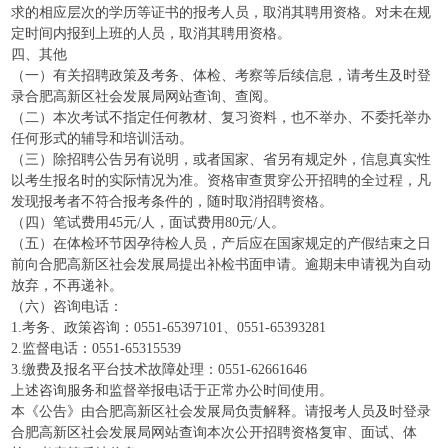
求的相应层次的学历等证书的报考人员，取消其聘用资格。对未在规
定时间内报到上班的人员，取消其聘用资格。
四、其他
（一）有关招聘政策及考务、体检、考察等后续信息，请考生及时登
录合肥高新区社会发展局网站查询、查阅。
（二）本次考试不指定任何教材、复习资料，也不举办、不委托举办
任何形式的辅导和培训活动。
（三）除招聘公告另有说明，或者国家、省另有规定外，信息真实性
以考生报名时的实际情况为准。资格审查贯穿公开招聘的全过程，凡
发现报考者不符合报考条件的，随时取消招聘资格。
（四）笔试费用45元/人，面试费用80元/人。
（五）在体检环节因孕待检人员，产后应在国家规定的产假结束之日
前向合肥高新区社会发展局提出补检书面申请。逾期未申请视为自动
放弃，不再递补。
（六）咨询电话：
1.考务、政策咨询：0551-65397101、0551-65393281
2.监督电话：0551-65315539
3.缴费及报名平台技术故障处理：0551-62661646
上述咨询服务和监督举报电话于正常办公时间使用。
本《公告》由合肥高新区社会发展局负责解释。请报考人员及时登录
合肥高新区社会发展局网站查询本次公开招聘资格复审、面试、体