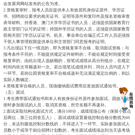
会发展局网站发布的公告为准。
2.资格复审时，报考人员应提供本人有效居民身份证原件、学历证
书、招聘岗位要求的相关证书、证明等原件和复印件及报名资格审查
表等材料。持香港、澳门大学学历证书的人员，还须提供国家教育行
政主管部门认可的证明；持国外学历证书的人员，还须提供国家教育
部相关部门学历认证证书。机关、事业单位在编正式工作人员还须按
干部人事管理权限提供单位和主管部门同意报考的证明。
3.凡出现以下任一情况的，即为资格复审不合格，取消面试资格：与
报考条件不符的；不能提供规定证件材料的；不能在规定时间接受资
格复审的。由此出现人选缺额的，按笔试成绩从高分到低分，在规定
时间内依次等额递补一次。若出现笔试成绩并列，同分人员均进入下
一环节。若岗位因资格复审不合格或递补无法满足规定比例的，则以
实际人数确定。
4.资格复审合格的人员，现场缴纳面试费用后发放面试通知书。
（五）面试
1.考生携带面试通知书和本人有效身份证件原件参加面试。因故不能
按时参加面试的人员，取消其资格，所空名额不再递补。
2.面试采取结构化面试方式，满分100分，成绩现场公布（保留小数点
后两位，第三位四舍五入）。面试成绩设置最低控制合格分数线为60
分，未达到最低控制分数线的，不得进入下一环节。实际参加面试人
员数小于或等于岗位招聘计划数的，考生面试成绩须达到当天该考场