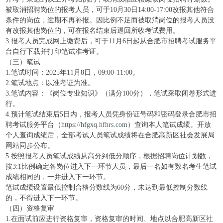
被取消招聘岗位的报考人员，可于10月30日14:00-17:00改报其他符合
条件的岗位，逾期不再补报。因比例不足而被取消岗位的报考人员没
有改报其他岗位的，可在报名结束后退回所收考试费用。
3.报考人员完成网上缴费后，可于11月6日起从合肥市招聘考试服务平
台自行下载并打印笔试准考证。
（三）笔试
1.笔试时间：2025年11月8日，09:00-11:00。
2.笔试地点：以准考证为准。
3.笔试内容：《岗位专业知识》（满分100分），笔试采取闭卷形式进
行。
4.预计笔试结束后5日内，报考人员凭身份证号码和密码登录合肥市招
聘考试服务平台（
https://hfgxq.hfhrs.com
）查询本人笔试成绩。开放
个人查询成绩后，全部考试人员笔试成绩将在合肥高新区社会发展局
网站同步公布。
5.按照报考人员笔试成绩从高分到低分顺序，根据招聘岗位计划数，
按3:1比例确定各岗位进入下一环节人员，最后一名如有数名考生笔试
成绩相同的，一并进入下一环节。
笔试成绩设置最低控制合格分数线为60分，未达到最低控制分数线
的，不得进入下一环节。
（四）资格复审
1.在面试前应进行资格复审，资格复审的时间、地点以合肥高新区社