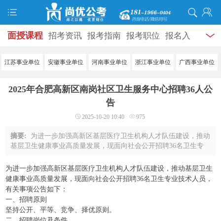
面授课程
招考资讯
报考指南
报考职位
报名入
口
打准考证
成绩查询
面试公告
录用公示
辅导
江苏事业单位
安徽事业单位
河南事业单位
浙江事业单位
广西事业单位
资料
面试热点
考试题库
模拟试题
历年真题
时
2025年合肥高新区南岗社区卫生服务中心招聘36人公
政热点
视频课堂
学员风采
名师团队
考试专题
告
2025-10-20 10:40
975
服务信息
摘要:
为进一步加强高新区基层医疗卫生机构人才队伍建设，推动
基层卫生健康事业高质量发展，现面向社会公开招聘36名卫生专
业技术人员，有关事项公告如下：一、招聘原则坚持公开、平
等、竞争、择优原则。二、招聘岗位及条件 ...
为进一步加强高新区基层医疗卫生机构人才队伍建设，推动基层卫生
健康事业高质量发展，现面向社会公开招聘36名卫生专业技术人员，
有关事项公告如下：
一、招聘原则
坚持公开、平等、竞争、择优原则。
二、招聘岗位及条件