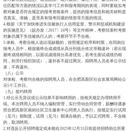
位匹配等方面的情况以及学习工作和报考期间的表现，同时要核实考
察对象是否符合规定的报考资格条件，提供的报考信息和相关材料是
否真实、准确，是否具有报考回避的情形等方面的情况。
4.根据《关于加快推进失信被执行人信用监督、警示和惩戒机制建设
的实施意见》（皖办发〔2017〕24号）等文件精神，考察结束时考察
对象仍属于失信被执行人的，考察环节不予合格。
5.体检、考察合格人选出现缺额的，按照规定程序和时限，在同岗位
报考人员中，根据最终合成成绩从高分到低分依次等额递补（若出现
最终成绩相同的，以面试成绩得分高者优先，若考生面试成绩仍相
同，则另行组织加试），递补各不超过两次。拟聘用人员名单公示结
束，不再递补。
（八）公示
对体检、考察均合格的拟聘用人员，在合肥高新区社会发展局网站公
示5个工作日。
（九）签约聘用
1.经公示无异议或公示结果不影响聘用的，按相关规定办理聘用手
续。本次聘用人员不纳入编制管理，实行劳动合同管理，薪酬待遇参
照合肥高新区南岗社区卫生服务中心同类人员执行。按规定实行试用
（见习）期制度，试用（见习）期满合格的，予以正式聘用，不合格
的，取消聘用。
2.对违反公开招聘规定或未能在2025年12月31日前提供招聘岗位所要