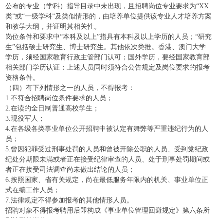
公布的专业（学科）指导目录中未出现，且招聘岗位专业要求为“XX
类”或“一级学科”及类似情形的，由培养单位提供该专业人才培养方案
和教学大纲，并证明其相关性。
岗位条件和要求中“本科及以上”指具有本科及以上学历的人员；“研究
生”包括硕士研究生、博士研究生。其他依次类推。香港、澳门大学
学历，须经国家教育行政主管部门认可；国外学历，要经国家教育部
相关部门学历认证；上述人员同时须符合公告规定及岗位要求的报考
资格条件。
（四）有下列情形之一的人员，不得报考：
1.不符合招聘岗位条件要求的人员；
2.在读的全日制普通高校学生；
3.现役军人；
4.在各级各类事业单位公开招聘中被认定有舞弊等严重违纪行为的人
员；
5.曾因犯罪受过刑事处罚的人员和曾被开除公职的人员、受到党纪政
纪处分期限未满或者正在接受纪律审查的人员、处于刑事处罚期间或
者正在接受司法调查尚未做出结论的人员；
6.按照国家、省有关规定，尚在最低服务年限内的机关、事业单位正
式在编工作人员；
7.法律规定不得参加报考的其他情形人员。
招聘对象不得报考聘用后即构成《事业单位管理回避规定》第六条所