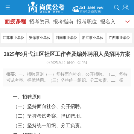
面授课程
招考资讯
报考指南
报考职位
报名入
口
打准考证
成绩查询
面试公告
录用公示
辅导
江苏事业单位
安徽事业单位
河南事业单位
浙江事业单位
广西事业单位
资料
面试热点
考试题库
模拟试题
历年真题
时
2025年9月弋江区社区工作者及编外聘用人员招聘方案
政热点
视频课堂
学员风采
名师团队
考试专题
2025-9-12 16:09
924
服务信息
摘要:
一、招聘原则（一）坚持面向社会、公开招聘。（二）坚持
考试考察、择优聘用。（三）坚持统一组织、分工负责。二、招
聘岗位马塘街道办事处5人、澛港街道办事处7人、火龙街道办事
处2人、白马街道办事处2人、中南街道办 ...
一、招聘原则
（一）坚持面向社会、公开招聘。
（二）坚持考试考察、择优聘用。
（三）坚持统一组织、分工负责。