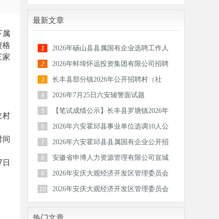
最新文章
下属
资格
2026年砀山县县属国有企业选聘工作人
1
三家
员公告
2026年蚌埠怀远投资集团有限公司招聘
2
30人公
长丰县部分镇2026年公开招聘村（社
3
区）后备
2026年7月25日六安辅警面试题
4
【笔试成绩公示】长丰县罗塘镇2026年
5
农村
公开招
2026年六安霍邱县事业单位选调10人公
6
时间
告
2026年六安霍邱县县属国有企业公开招
7
聘工作
安徽省申博人力资源管理有限公司宣城
8
7日
分公司
2026年安庆大观经济开发区管理委员会
9
公开招
2026年安庆大观经济开发区管理委员会
10
公开招
热门文章