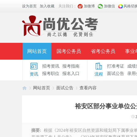
设为首页
加入收藏
关注我们：
加微博
加微信
风格切
网站首页
国考公务员
省考公务员
事业
招考资讯
报考指南
打准考证
成绩
面授课程
招考公告
面试公告
报考指导
报考职位
报名入口
面试公告
录用
资讯
流程
时政热点
视频课堂
名师团队
学员风采
网站首页
面试公告
查看内容
裕安区部分事业单位公
安
›
›
›
摘要:
根据《2024年裕安区自然资源和规划局下属事业