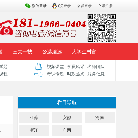
微信登录
QQ登录
会员登录
立即注册
警
三支一扶
公选遴选
大学生村官
试题
视频课堂
学员风采
名师团队
试题库
辅导资料
历年真题
模拟试题
课程
考试专题
时政热点
服务信息
中心
栏目导航
江苏
安徽
河南
浙江
广西
公