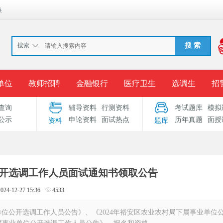
换
搜索
搜 索
单位
教师招聘
金融银行
医疗卫生
选调生
招
查询
辅导资料
行测资料
考试题库
模拟
报名入口
准考证打印
成绩查询
录用公示
考
公示
申论资料
面试热点
历年真题
面授
资料
题库
考试专题
服务中心
开选调工作人员面试通知书领取公告
2024-12-27 15:36
4533
单位公开选调工作人员公告》、《2024年裕安区农业农村局下属事业单位