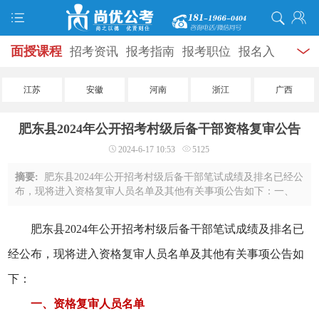
面授课程
招考资讯
报考指南
报考职位
报名入
口
打准考证
成绩查询
面试公告
录用公示
辅导
江苏
安徽
河南
浙江
广西
资料
面试热点
考试题库
模拟试题
历年真题
时
肥东县2024年公开招考村级后备干部资格复审公告
政热点
视频课堂
学员风采
名师团队
考试专题
2024-6-17 10:53
5125
服务信息
摘要:
肥东县2024年公开招考村级后备干部笔试成绩及排名已经公
布，现将进入资格复审人员名单及其他有关事项公告如下：一、
资格复审人员名单详见附件二、资格复审的时间、地点时间：
2024年6月18日-2024年6月19日(9：00-11： ...
肥东县
202
4
年公开招考村级后备干部笔试成绩及排名已
经公布，现将进入资格复审人员名单及其他有关事项公告如
下：
一、资格复审人员名单