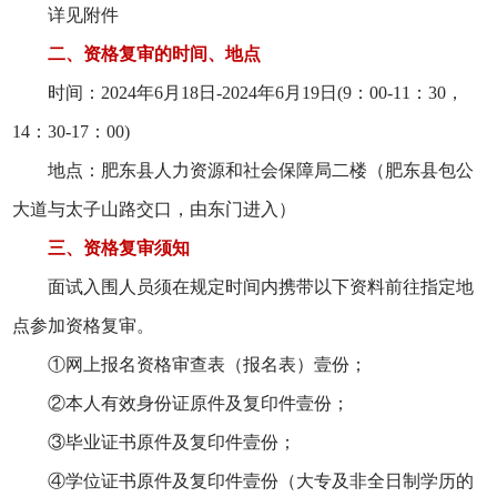
详见附件
二、资格复审的时间、地点
时间：
202
4
年
6
月
18
日
-
202
4
年
6
月
19
日
(9：00-11：30，
14：30-17：00)
地点：肥东县人力资源和社会保障局二楼（肥东县包公
大道与太子山路交口，由东门进入）
三、资格复审须知
面试入围人员须在规定时间内携带以下资料前往指定地
点参加资格复审。
①网上报名资格审查表（报名表）
壹份
；
②本人有效身份证原件及复印件
壹份
；
③毕业证书原件及复印件
壹份
；
④学位证书原件及复印件
壹份
（大专及非全日制学历的