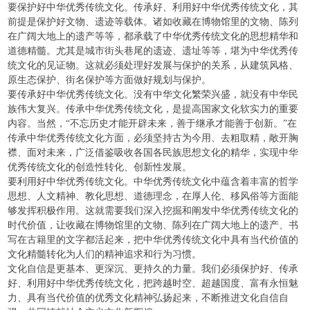
要保护好中华优秀传统文化。传承好、利用好中华优秀传统文化，其
前提是保护好文物、遗迹等载体。诸如收藏在博物馆里的文物、陈列
在广阔大地上的遗产等等，都承载了中华优秀传统文化的思想精华和
道德精髓。尤其是城市街头巷尾的遗迹、遗址等等，堪为中华优秀传
统文化的见证物。这就必须处理好发展与保护的关系，从建筑风格、
原生态保护、街名保护等方面做好规划与保护。
要传承好中华优秀传统文化。没有中华文化繁荣兴盛，就没有中华民
族伟大复兴。传承中华优秀传统文化，是提高国家文化软实力的重要
内容。当然，“不忘历史才能开辟未来，善于继承才能善于创新。”在
传承中华优秀传统文化方面，必须坚持古为今用、去粗取精，敞开胸
襟、面对未来，广泛借鉴吸收各国各民族思想文化的精华，实现中华
优秀传统文化的创造性转化、创新性发展。
要利用好中华优秀传统文化。中华优秀传统文化中蕴含着丰富的哲学
思想、人文精神、教化思想、道德理念，在厚人伦、移风俗等方面能
够发挥积极作用。这就需要我们深入挖掘和阐发中华优秀传统文化的
时代价值，让收藏在博物馆里的文物、陈列在广阔大地上的遗产、书
写在古籍里的文字都活起来，把中华优秀传统文化中具有当代价值的
文化精髓转化为人们的精神追求和行为习惯。
文化自信是更基本、更深沉、更持久的力量。我们必须保护好、传承
好、利用好中华优秀传统文化，把跨越时空、超越国度、富有永恒魅
力、具有当代价值的优秀文化精神弘扬起来，不断推进文化自信自