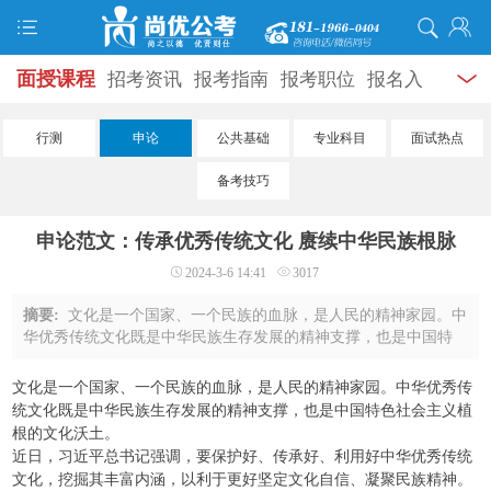
面授课程
招考资讯
报考指南
报考职位
报名入
口
打准考证
成绩查询
面试公告
录用公示
辅导
行测
申论
公共基础
专业科目
面试热点
资料
面试热点
考试题库
模拟试题
历年真题
时
备考技巧
政热点
视频课堂
学员风采
名师团队
考试专题
申论范文：传承优秀传统文化 赓续中华民族根脉
服务信息
2024-3-6 14:41
3017
摘要:
文化是一个国家、一个民族的血脉，是人民的精神家园。中
华优秀传统文化既是中华民族生存发展的精神支撑，也是中国特
色社会主义植根的文化沃土。近日，习近平总书记强调，要保护
好、传承好、利用好中华优秀传统文化， ...
文化是一个国家、一个民族的血脉，是人民的精神家园。中华优秀传
统文化既是中华民族生存发展的精神支撑，也是中国特色社会主义植
根的文化沃土。
近日，习近平总书记强调，要保护好、传承好、利用好中华优秀传统
文化，挖掘其丰富内涵，以利于更好坚定文化自信、凝聚民族精神。