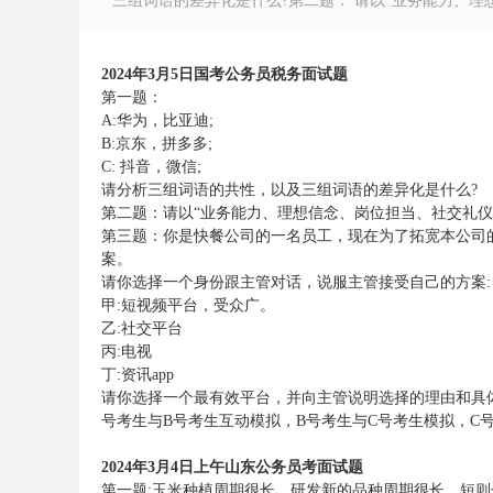
三组词语的差异化是什么?第二题： 请以“业务能力、理想
2024年3月5日国考公务员税务面试题
第一题：
A:华为，比亚迪;
徽
B:京东，拼多多;
C: 抖音，微信;
请分析三组词语的共性，以及三组词语的差异化是什么?
第二题：
请以“业务能力、理想信念、岗位担当、社交礼
第三题：
你是快餐公司的一名员工，现在为了拓宽本公司
案。
请你选择一个身份跟主管对话，说服主管接受自己的方案:
甲:短视频平台，受众广。
乙:社交平台
丙:电视
公
丁:资讯app
请你选择一个最有效平台，并向主管说明选择的理由和具
号考生与B号考生互动模拟，B号考生与C号考生模拟，C
2024年3月4日上午山东公务员考面试题
第一题:玉米种植周期很长，研发新的品种周期很长，短