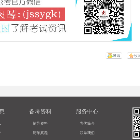
邀请
收
息
备考资料
服务中心
讯
辅导资料
尚优简介
告
历年真题
联系我们