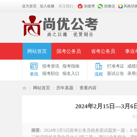
设为首页
加入收藏
关注我们：
加微博
加微信
风格切
网站首页
国考公务员
省考公务员
事业
招考资讯
报考指南
打准考证
成绩
面授课程
招考公告
面试公告
报考指导
报考职位
报名入口
面试公告
录用
资讯
流程
时政热点
视频课堂
名师团队
学员风采
网站首页
历年真题
查看内容
2024年2月15日—3
安
›
›
›
摘要:
2024年3月5日国考公务员税务面试题第一题：A: