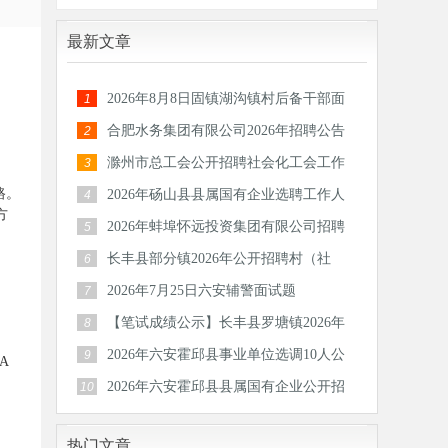
最新文章
2026年8月8日固镇湖沟镇村后备干部面
1
试题
合肥水务集团有限公司2026年招聘公告
2
滁州市总工会公开招聘社会化工会工作
3
者和专
路。
2026年砀山县县属国有企业选聘工作人
4
方
员公告
2026年蚌埠怀远投资集团有限公司招聘
5
30人公
长丰县部分镇2026年公开招聘村（社
6
区）后备
2026年7月25日六安辅警面试题
7
【笔试成绩公示】长丰县罗塘镇2026年
8
公开招
2026年六安霍邱县事业单位选调10人公
9
A
告
2026年六安霍邱县县属国有企业公开招
10
聘工作
热门文章
，