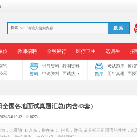
换
搜索
搜 索
单位
教师招聘
金融银行
医疗卫生
选调生
招
查询
辅导资料
行测资料
考试题库
模拟
报名入口
准考证打印
成绩查询
录用公示
考
公示
申论资料
面试热点
历年真题
面授
资料
题库
考试专题
服务中心
月6日全国各地面试真题汇总(内含43套）
2024-3-6 10:42
10274
华为，比亚迪; B:京东，拼多多;C: 抖音，微信;请分析三组词语的共性，以