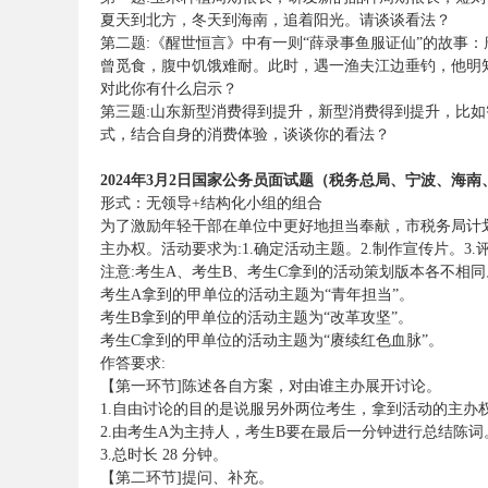
夏天到北方，冬天到海南，追着阳光。请谈谈看法？
第二题:《醒世恒言》中有一则“薛录事鱼服证仙”的故事
曾觅食，腹中饥饿难耐。此时，遇一渔夫江边垂钓，他明
务
对此你有什么启示？
第三题:山东新型消费得到提升，新型消费得到提升，比
式，结合自身的消费体验，谈谈你的看法？
2024年3月2日国家公务员面试题（税务总局、宁波、海南
形式：无领导+结构化小组的组合
为了激励年轻干部在单位中更好地担当奉献，市税务局计
主办权。活动要求为:1.确定活动主题。2.制作宣传片。3
注意:考生A、考生B、考生C拿到的活动策划版本各不相同
考生A拿到的甲单位的活动主题为“青年担当”。
员
考生B拿到的甲单位的活动主题为“改革攻坚”。
考生C拿到的甲单位的活动主题为“赓续红色血脉”。
作答要求:
【第一环节]陈述各自方案，对由谁主办展开讨论。
1.自由讨论的目的是说服另外两位考生，拿到活动的主办
2.由考生A为主持人，考生B要在最后一分钟进行总结陈词
3.总时长 28 分钟。
【第二环节]提问、补充。