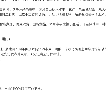
：唐朝时，录事薛某高烧中，梦见自己跃入水中，化作一条金色鲤鱼，几天
知饵里有钩，但敌不过香饵诱惑。于是，张嘴咬钩，结果被渔翁钓了上来
如智能家居、健康消费、国货潮品、体育赛事改善了生活，请选择其中一种
、厦门）
划开展建国75周年国庆宣传活动市局下属的三个税务所都想争取这个活动
.评选先进代表并表彰。4.先进典型进行演讲。
。
权。自由讨论的顺序不作要求。
。