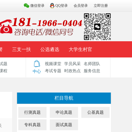
微信登录
QQ登录
会员登录
立即注册
警
三支一扶
公选遴选
大学生村官
试题
视频课堂
学员风采
名师团队
试题库
辅导资料
历年真题
模拟试题
课程
考试专题
时政热点
服务信息
中心
栏目导航
行测真题
申论真题
公基真题
专科真题
面试真题
及