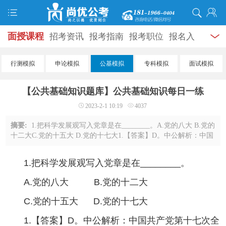
面授课程
招考资讯
报考指南
报考职位
报名入
口
打准考证
成绩查询
面试公告
录用公示
辅导
行测模拟
申论模拟
公基模拟
专科模拟
面试模拟
资料
面试热点
考试题库
模拟试题
历年真题
时
【公共基础知识题库】公共基础知识每日一练
政热点
视频课堂
学员风采
名师团队
考试专题
2023-2-1 10:19
4037
服务信息
摘要:
1.把科学发展观写入党章是在________。A.党的八大 B.党的
十二大C.党的十五大 D.党的十七大1.【答案】D。中公解析：中国
共产党第十七次全国代表大会通过了《中国共产党章程(修正
案)》，科学发展观、中国特色社 ...
1.把科学发展观写入党章是在________。
A.党的八大 B.党的十二大
C.党的十五大 D.党的十七大
1.【答案】D。中公解析：中国共产党第十七次全