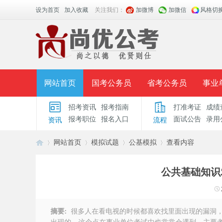
设为首页
加入收藏
关注我们：
加微博
加微信
风格切
网站首页
国考公务员
省考公务员
事业
招考资讯
报考指南
打准考证
成绩
面授课程
招考公告
面试公告
报考指导
报考职位
报名入口
面试公告
录用
资讯
流程
时政热点
视频课堂
名师团队
学员风采
网站首页
模拟试题
公基模拟
查看内容
公共基础知识
安
›
›
›
›
摘要:
很多人在看电视的时候都喜欢找里面出现的漏洞