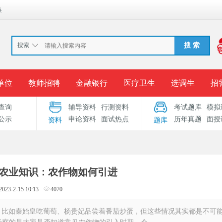
换
搜索
搜 索
单位
教师招聘
金融银行
医疗卫生
选调生
招
查询
辅导资料
行测资料
考试题库
模拟
报名入口
准考证打印
成绩查询
录用公示
考
公示
申论资料
面试热点
历年真题
面授
资料
题库
考试专题
服务中心
农业知识：农作物如何引进
2023-2-15 10:13
4070
，比如秦始皇吃葡萄、杨贵妃品尝着番茄炒蛋，但这些情况其实都是不可