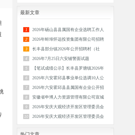
最新文章
但
2026年砀山县县属国有企业选聘工作人
1
道
员公告
2026年蚌埠怀远投资集团有限公司招聘
2
30人公
长丰县部分镇2026年公开招聘村（社
3
区）后备
2026年7月25日六安辅警面试题
4
【笔试成绩公示】长丰县罗塘镇2026年
5
公开招
2026年六安霍邱县事业单位选调10人公
6
告
2026年六安霍邱县县属国有企业公开招
7
桃
聘工作
安徽省申博人力资源管理有限公司宣城
8
分公司
2026年安庆大观经济开发区管理委员会
9
传
公开招
2026年安庆大观经济开发区管理委员会
10
公开招
热门文章