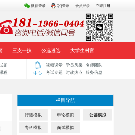
微信登录
QQ登录
会员登录
立即注册
警
三支一扶
公选遴选
大学生村官
试题
视频课堂
学员风采
名师团队
试题库
辅导资料
历年真题
模拟试题
课程
考试专题
时政热点
服务信息
中心
栏目导航
行测模拟
申论模拟
公基模拟
专科模拟
面试模拟
能