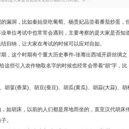
的是大家是否知道常见农作物的引入时期。今 ...
现的漏洞，比如秦始皇吃葡萄、杨贵妃品尝着番茄炒蛋，
事业单位考试
中也常常会遇到，主要考察的是大家是否知
总结归纳，让大家在考试的时候可以应对自如。
期，这个时期有个重大历史事件-张骞出西域开辟丝绸之
在给这些引入农作物取名字的时候也经常会带着“胡”字，比
胡荽(香菜)、胡豆(蚕豆)、胡瓜(黄瓜)、胡蒜(大蒜)、胡
的，如胡床，以前的人们都是席地而坐的，直至汉代胡床
椅子。