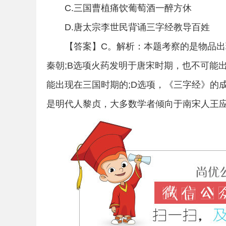
C.三国曹植痛饮葡萄酒一醉方休
考
D.唐太宗李世民背诵三字经教导百姓
【答案】C。解析：本题考察的是物品出
秦朝;B选项火药发明于唐宋时期，也不可能
能出现在三国时期的;D选项，《三字经》的
是明代人黎贞，大多数学者倾向于南宋人王
试
论