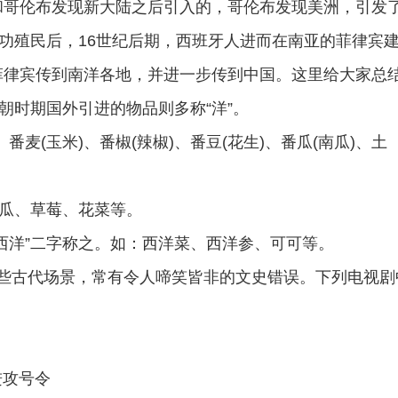
和哥伦布发现新大陆之后引入的，哥伦布发现美洲，引发
成功殖民后，16世纪后期，西班牙人进而在南亚的菲律宾
菲律宾传到南洋各地，并进一步传到中国。这里给大家总
朝时期国外引进的物品则多称“洋”。
番麦(玉米)、番椒(辣椒)、番豆(花生)、番瓜(南瓜)、土
木瓜、草莓、花菜等。
西洋”二字称之。如：西洋菜、西洋参、可可等。
的一些古代场景，常有令人啼笑皆非的文史错误。下列电视剧
进攻号令