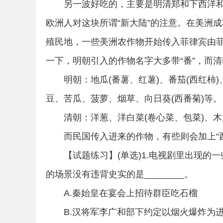
另一波好吃的，主要是明清郑和下西洋
欧洲人对这块所谓“新大陆”的注意。在美洲
务
殖民地，一些美洲农作物开始传入菲律宾由
一下，明朝引入的作物名字大多带“番”，而清
明朝：地瓜(番薯、红薯)、番茄(西红柿)、
豆、苦瓜、菠萝、烟草、向日葵(西番菊)等。
清朝：洋葱、洋白菜(卷心菜、包菜)、
而民国传入进来的作物，有些则会加上“
员
【试题练习】(单选)1.电视剧里出现
的场景没有违背史实的是________。
A.秦始皇在宴会上招待群臣吃石榴
B.汉将军李广和部下约定以烟火爆炸为