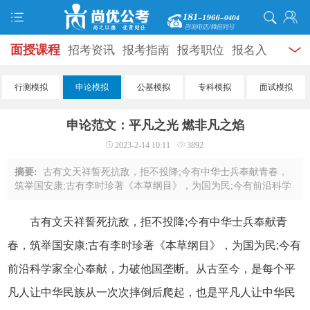
面授课程
招考资讯
报考指南
报考职位
报名入
口
打准考证
成绩查询
面试公告
录用公示
辅导
行测模拟
申论模拟
公基模拟
专科模拟
面试模拟
资料
面试热点
考试题库
模拟试题
历年真题
时
申论范文：平凡之光 燃非凡之焰
政热点
视频课堂
学员风采
名师团队
考试专题
2023-2-14 10:11
3892
服务信息
摘要:
古有文天祥誓死抗敌，拒不投降;今有中华士兵奉献青春，
筑举国安康;古有李时珍著《本草纲目》，为国为民;今有前沿科学
家全心奉献，力破他国垄断。从古至今，是每个平凡人让中华民
族从一次次摔倒后爬起，也是平凡人让 ...
古有文天祥誓死抗敌，拒不投降;今有中华士兵奉献青
春，筑举国安康;古有李时珍著《本草纲目》，为国为民;今有
前沿科学家全心奉献，力破他国垄断。从古至今，是每个平
凡人让中华民族从一次次摔倒后爬起，也是平凡人让中华民