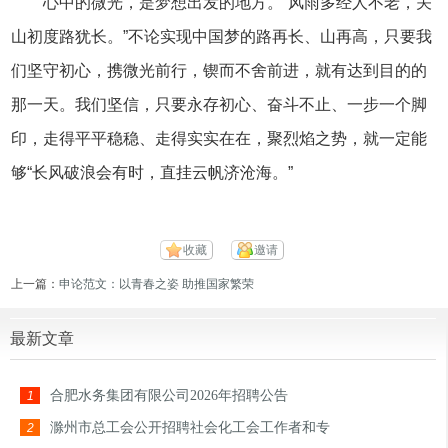
心中的微光，是梦想出发的地方。“风雨多经人不老，关
山初度路犹长。”不论实现中国梦的路再长、山再高，只要我
们坚守初心，携微光前行，锲而不舍前进，就有达到目的的
那一天。我们坚信，只要永存初心、奋斗不止、一步一个脚
印，走得平平稳稳、走得实实在在，聚烈焰之势，就一定能
够“长风破浪会有时，直挂云帆济沧海。”
收藏
邀请
上一篇：
申论范文：以青春之姿 助推国家繁荣
最新文章
合肥水务集团有限公司2026年招聘公告
1
滁州市总工会公开招聘社会化工会工作者和专
2