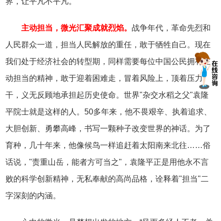
界，让平凡不平凡。
主动担当，微光汇聚成就烈焰。
战争年代，革命先烈和
人民群众一道，担当人民解放的重任，敢于牺牲自己。现在
我们处于经济社会的转型期，同样需要每位中国公民拥有主
动担当的精神，敢于迎着困难走，冒着风险上，顶着压力
干，义无反顾地承担起历史使命。世界"杂交水稻之父"袁隆
平院士就是这样的人。50多年来，他不畏艰辛、执着追求、
大胆创新、勇攀高峰，书写一颗种子改变世界的神话。为了
育种，几十年来，他像候鸟一样追赶着太阳南来北往……俗
话说，"责重山岳，能者方可当之"，袁隆平正是用他永不言
败的科学创新精神，无私奉献的高尚品格，诠释着"担当"二
字深刻的内涵。