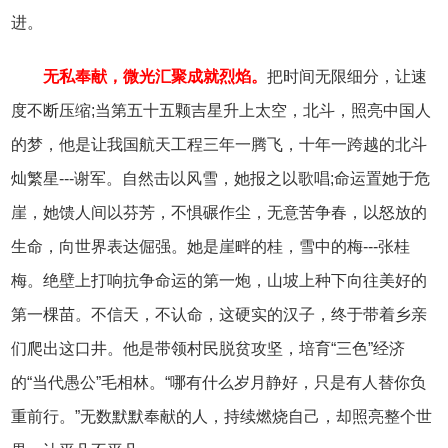
进。
无私奉献，微光汇聚成就烈焰。
把时间无限细分，让速
度不断压缩;当第五十五颗吉星升上太空，北斗，照亮中国人
的梦，他是让我国航天工程三年一腾飞，十年一跨越的北斗
灿繁星---谢军。自然击以风雪，她报之以歌唱;命运置她于危
崖，她馈人间以芬芳，不惧碾作尘，无意苦争春，以怒放的
生命，向世界表达倔强。她是崖畔的桂，雪中的梅---张桂
梅。绝壁上打响抗争命运的第一炮，山坡上种下向往美好的
第一棵苗。不信天，不认命，这硬实的汉子，终于带着乡亲
们爬出这口井。他是带领村民脱贫攻坚，培育“三色”经济
的“当代愚公”毛相林。“哪有什么岁月静好，只是有人替你负
重前行。”无数默默奉献的人，持续燃烧自己，却照亮整个世