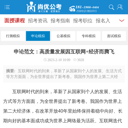
面授课程
招考资讯
报考指南
报考职位
报名入
口
打准考证
成绩查询
面试公告
录用公示
辅导
行测模拟
申论模拟
公基模拟
专科模拟
面试模拟
资料
面试热点
考试题库
模拟试题
历年真题
时
申论范文：高质量发展因互联网+经济而腾飞
政热点
视频课堂
学员风采
名师团队
考试专题
2023-2-10 10:09
3928
服务信息
摘要:
互联网时代的到来，革新了从国家到个人的发展、生活方式
等方方面面，为全世界提出了新考卷。我国作为世界上第二大经
济体，在改革开放40年里始终保持着稳中向好、长期向好的基本
面成功成为世界上网络最为活跃、互联网 ...
互联网时代的到来，革新了从国家到个人的发展、生活
方式等方方面面，为全世界提出了新考卷。我国作为世界上
第二大经济体，在改革开放40年里始终保持着稳中向好、长
期向好的基本面成功成为世界上网络最为活跃、互联网迭代