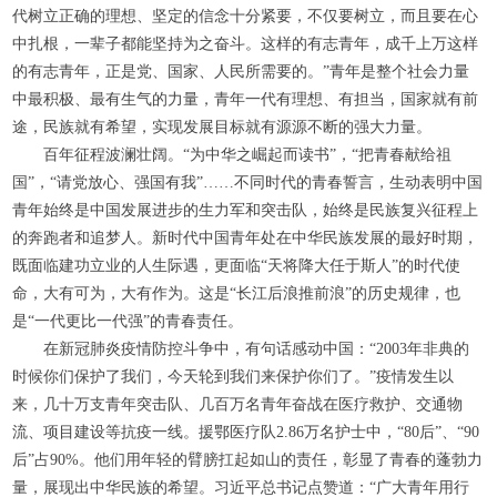
代树立正确的理想、坚定的信念十分紧要，不仅要树立，而且要在心
中扎根，一辈子都能坚持为之奋斗。这样的有志青年，成千上万这样
的有志青年，正是党、国家、人民所需要的。”青年是整个社会力量
中最积极、最有生气的力量，青年一代有理想、有担当，国家就有前
途，民族就有希望，实现发展目标就有源源不断的强大力量。
百年征程波澜壮阔。“为中华之崛起而读书”，“把青春献给祖
国”，“请党放心、强国有我”……不同时代的青春誓言，生动表明中国
青年始终是中国发展进步的生力军和突击队，始终是民族复兴征程上
的奔跑者和追梦人。新时代中国青年处在中华民族发展的最好时期，
既面临建功立业的人生际遇，更面临“天将降大任于斯人”的时代使
命，大有可为，大有作为。这是“长江后浪推前浪”的历史规律，也
是“一代更比一代强”的青春责任。
在新冠肺炎疫情防控斗争中，有句话感动中国：“2003年非典的
时候你们保护了我们，今天轮到我们来保护你们了。”疫情发生以
来，几十万支青年突击队、几百万名青年奋战在医疗救护、交通物
流、项目建设等抗疫一线。援鄂医疗队2.86万名护士中，“80后”、“90
后”占90%。他们用年轻的臂膀扛起如山的责任，彰显了青春的蓬勃力
量，展现出中华民族的希望。习近平总书记点赞道：“广大青年用行