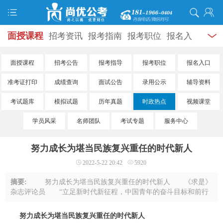
面授课程
招考资讯
报考指南
报考职位
报名入
口
打准考证
成绩查询
面试公告
录用公示
辅导
面授课程
招考公告
报考指导
报考职位
报名入口
资料
面试热点
考试题库
模拟试题
历年真题
时
准考证打印
成绩查询
面试公告
录用公示
辅导资料
政热点
视频课堂
学员风采
名师团队
考试专题
考试题库
模拟试题
历年真题
时政热点
视频课堂
学员风采
名师团队
考试专题
服务中心
服务信息
努力成长为堪当民族复兴重任的时代新人
2022-5-22 20:42
5920
摘要:
努力成长为堪当民族复兴重任的时代新人 《求是》
杂志评论员 “立足新时代新征程，中国青年的奋斗目标和前行
方向归结到一点，就是坚定不移听党话、跟党走，努力成长为堪
当民族复兴重任的时代新人。”在五四 ...
努力成长为堪当民族复兴重任的时代新人