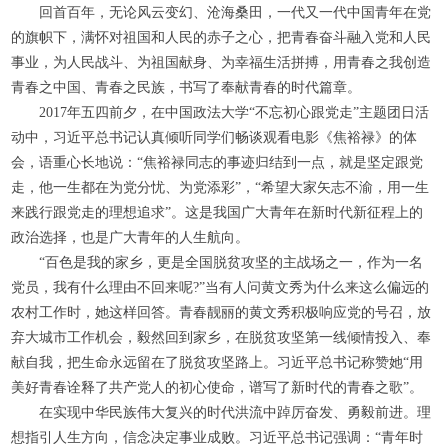
回首百年，无论风云变幻、沧海桑田，一代又一代中国青年在党
的旗帜下，满怀对祖国和人民的赤子之心，把青春奋斗融入党和人民
事业，为人民战斗、为祖国献身、为幸福生活拼搏，用青春之我创造
青春之中国、青春之民族，书写了奉献青春的时代篇章。
2017年五四前夕，在中国政法大学“不忘初心跟党走”主题团日活
动中，习近平总书记认真倾听同学们畅谈观看电影《焦裕禄》的体
会，语重心长地说：“焦裕禄同志的事迹归结到一点，就是坚定跟党
走，他一生都在为党分忧、为党添彩”，“希望大家矢志不渝，用一生
来践行跟党走的理想追求”。这是我国广大青年在新时代新征程上的
政治选择，也是广大青年的人生航向。
“百色是我的家乡，更是全国脱贫攻坚的主战场之一，作为一名
党员，我有什么理由不回来呢?”当有人问黄文秀为什么来这么偏远的
农村工作时，她这样回答。青春靓丽的黄文秀积极响应党的号召，放
弃大城市工作机会，毅然回到家乡，在脱贫攻坚第一线倾情投入、奉
献自我，把生命永远留在了脱贫攻坚路上。习近平总书记称赞她“用
美好青春诠释了共产党人的初心使命，谱写了新时代的青春之歌”。
在实现中华民族伟大复兴的时代洪流中踔厉奋发、勇毅前进。理
想指引人生方向，信念决定事业成败。习近平总书记强调：“青年时