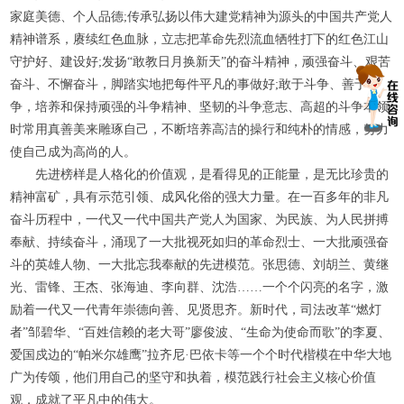
家庭美德、个人品德;传承弘扬以伟大建党精神为源头的中国共产党人
精神谱系，赓续红色血脉，立志把革命先烈流血牺牲打下的红色江山
守护好、建设好;发扬“敢教日月换新天”的奋斗精神，顽强奋斗、艰苦
奋斗、不懈奋斗，脚踏实地把每件平凡的事做好;敢于斗争、善于斗
争，培养和保持顽强的斗争精神、坚韧的斗争意志、高超的斗争本领;
时常用真善美来雕琢自己，不断培养高洁的操行和纯朴的情感，努力
使自己成为高尚的人。
先进榜样是人格化的价值观，是看得见的正能量，是无比珍贵的
精神富矿，具有示范引领、成风化俗的强大力量。在一百多年的非凡
奋斗历程中，一代又一代中国共产党人为国家、为民族、为人民拼搏
奉献、持续奋斗，涌现了一大批视死如归的革命烈士、一大批顽强奋
斗的英雄人物、一大批忘我奉献的先进模范。张思德、刘胡兰、黄继
光、雷锋、王杰、张海迪、李向群、沈浩……一个个闪亮的名字，激
励着一代又一代青年崇德向善、见贤思齐。新时代，司法改革“燃灯
者”邹碧华、“百姓信赖的老大哥”廖俊波、“生命为使命而歌”的李夏、
爱国戍边的“帕米尔雄鹰”拉齐尼·巴依卡等一个个时代楷模在中华大地
广为传颂，他们用自己的坚守和执着，模范践行社会主义核心价值
观，成就了平凡中的伟大。