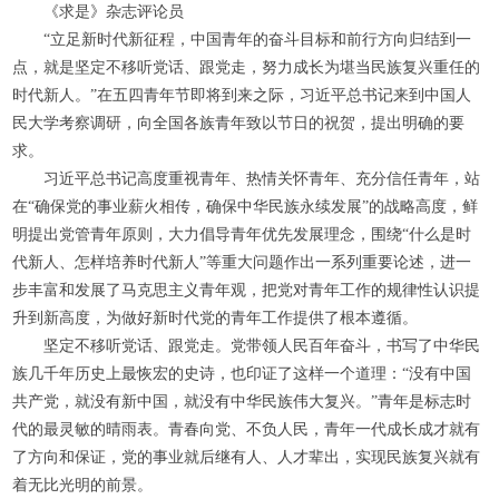
《求是》杂志评论员
“立足新时代新征程，中国青年的奋斗目标和前行方向归结到一
点，就是坚定不移听党话、跟党走，努力成长为堪当民族复兴重任的
时代新人。”在五四青年节即将到来之际，习近平总书记来到中国人
民大学考察调研，向全国各族青年致以节日的祝贺，提出明确的要
求。
习近平总书记高度重视青年、热情关怀青年、充分信任青年，站
在“确保党的事业薪火相传，确保中华民族永续发展”的战略高度，鲜
明提出党管青年原则，大力倡导青年优先发展理念，围绕“什么是时
代新人、怎样培养时代新人”等重大问题作出一系列重要论述，进一
步丰富和发展了马克思主义青年观，把党对青年工作的规律性认识提
升到新高度，为做好新时代党的青年工作提供了根本遵循。
坚定不移听党话、跟党走。党带领人民百年奋斗，书写了中华民
族几千年历史上最恢宏的史诗，也印证了这样一个道理：“没有中国
共产党，就没有新中国，就没有中华民族伟大复兴。”青年是标志时
代的最灵敏的晴雨表。青春向党、不负人民，青年一代成长成才就有
了方向和保证，党的事业就后继有人、人才辈出，实现民族复兴就有
着无比光明的前景。