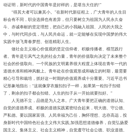
动证明，新时代的中国青年是好样的，是堪当大任的!”
“得其大者可以兼其小。”在新时代新征程上，广大青年的人生目
标会有不同，职业选择也有差异，但只要树立为祖国为人民永久奋
斗、赤诚奉献的坚定理想，把自己的小我融入祖国、人民的大我之
中，与时代同步伐，与人民共命运，就一定能够在实现中国梦的伟大
实践中放飞青春梦想、创造精彩人生。
做社会主义核心价值观的坚定信仰者、积极传播者、模范践行
者。青年是引风气之先的社会力量，青年的价值取向决定了未来整个
社会的价值取向。一个民族的文明素养很大程度上体现在青年一代的
道德水准和精神风貌上。青年处在价值观形成和确立的时期，最需要
精心引导和栽培，抓好这一时期的价值观养成十分重要。习近平总书
记形象地指出：“这就像穿衣服扣扣子一样，如果第一粒扣子扣错
了，剩余的扣子都会扣错。人生的扣子从一开始就要扣好。”
人无德不立，品德是为人之本。广大青年要把正确的道德认知、
自觉的道德养成、积极的道德实践紧密结合起来，明大德、守公德、
严私德。要以国家富强、人民幸福为己任，胸怀理想、志存高远，投
身新时代中国特色社会主义伟大实践;加强思想道德修养，自觉弘扬爱
国主义、集体主义、社会主义精神，自觉遵守社会公德、职业道德、