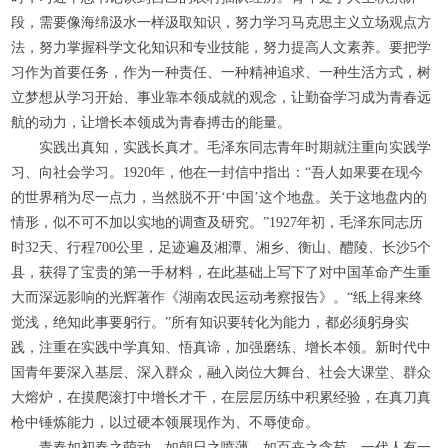
段，需要像海绵汲水一样汲取知识，努力学习马克思主义立场观点方
法，努力掌握科学文化知识和专业技能，努力提高人文素养。要把学
习作为首要任务，作为一种责任、一种精神追求、一种生活方式，树
立梦想从学习开始、事业靠本领成就的观念，让勤奋学习成为青春远
航的动力，让增长本领成为青春搏击的能量。
实践出真知，实践长真才。毛泽东同志青年时期就注重向实践学
习、向社会学习。1920年，他在一封信中指出：“吾人如果要在现今
的世界稍为尽一点力，当然脱不开‘中国’这个地盘。关于这地盘内的
情形，似不可不加以实地的调查及研究。”1927年初，毛泽东同志历
时32天、行程700公里，足迹遍及湘潭、湘乡、衡山、醴陵、长沙5个
县，获得了宝贵的第一手材料，在此基础上写下了对中国革命产生重
大而深远影响的光辉著作《湖南农民运动考察报告》。“纸上得来终
觉浅，绝知此事要躬行。”所有知识要转化为能力，都必须躬身实
践，注重在实践中学真知、悟真谛，加强磨练、增长本领。新时代中
国青年要深入基层、深入群众，融入岗位大舞台、社会大课堂、群众
大熔炉，在摸爬滚打中增长才干，在层层历练中积累经验，在真刀真
枪中锤炼能力，以过硬本领展现作为、不辱使命。
青春如初春之萌动，如朝日之喷薄，如百卉之含苞。一代人有一