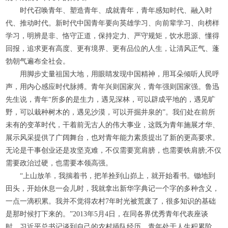
时代召唤青年、塑造青年、成就青年，青年感知时代、融入时
代、推动时代。新时代中国青年要向英雄学习、向前辈学习、向榜样
学习，明辨是非、恪守正道，保持定力、严守规矩，饮水思源、懂得
回报，追求更有高度、更有境界、更有品位的人生，让清风正气、蓬
勃朝气遍布全社会。
用脚步丈量祖国大地，用眼睛发现中国精神，用耳朵倾听人民呼
声，用内心感应时代脉搏。青年兴则国家兴，青年强则国家强。鲁迅
先生说，青年“所多的是生力，遇见深林，可以辟成平地的，遇见旷
野，可以栽种树木的，遇见沙漠，可以开掘井泉的”。我们处在前所
未有的变革时代，干着前无古人的伟大事业，这既为青年施展才华、
展示风采提供了广阔舞台，也对青年能力素质提出了新的更高要求。
无论是干事创业还是攻坚克难，不仅需要宽肩膀，也需要铁肩膀;不仅
需要政治过硬，也需要本领高强。
“上山放羊，我揣着书，把羊拴到山峁上，就开始看书。锄地到
田头，开始休息一会儿时，我就拿出新华字典记一个字的多种含义，
一点一滴积累。我并不觉得农村7年时光被荒废了，很多知识的基础
是那时候打下来的。”2013年5月4日，在同各界优秀青年代表座谈
时，习近平总书记谈到自己的农村插队经历。青年处于人生积累阶