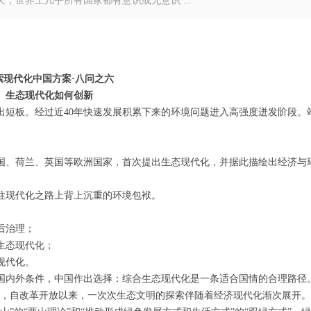
，世界上几乎所有国家都有意识或无意识 ...
索现代化中国方案·八问之六
生态现代化如何创新
出短板。经过近
40
年快速发展积累下来的环境问题进入高强度迸发阶段。
国、荷兰、英国等欧洲国家，首次提出生态现代化，并据此描绘出经济与
往现代化之路上背上沉重的环境包袱。
后治理；
生态现代化；
现代化。
国内外条件，中国作出选择：综合生态现代化是一条适合国情的合理路径
生态”，自改革开放以来，一次次生态文明的探索伴随着经济现代化渐次展开。