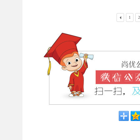
考
1
2
试
论