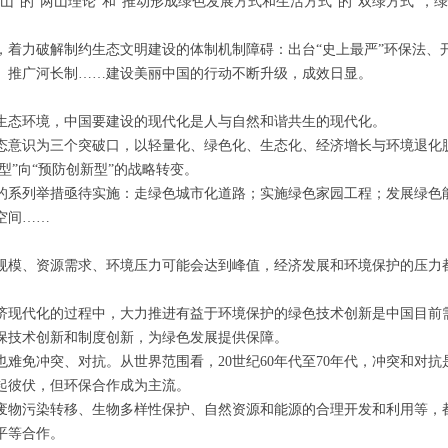
”的“两山理论”和“推动形成绿色发展方式和生活方式”的“双绿方式”，
，着力破解制约生态文明建设的体制机制障碍：出台“史上最严”环保法、
、推广河长制……建设美丽中国的行动不断升级，成效日显。
生态环境，中国要建设的现代化是人与自然和谐共生的现代化。
态意识为三个突破口，以轻量化、绿色化、生态化、经济增长与环境退化
型”向“预防创新型”的战略转变。
的系列举措亟待实施：走绿色城市化道路；实施绿色家园工程；发展绿色
空间……
规模、资源需求、环境压力可能会达到峰值，经济发展和环境保护的压力
济现代化的过程中，大力推进有益于环境保护的绿色技术创新是中国目前
保技术创新和制度创新，为绿色发展提供保障。
也难免冲突、对抗。从世界范围看，
20
世纪
60
年代至
70
年代，冲突和对抗
起彼伏，但环保合作成为主流。
废物污染转移、生物多样性保护、自然资源和能源的合理开发和利用等，
平等合作。