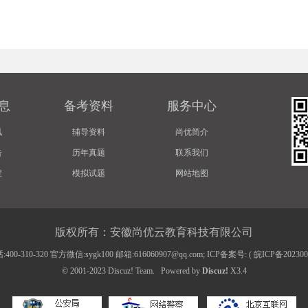
息
备考资料
服务中心
讯
辅导资料
尚优简介
告
历年真题
联系我们
程
模拟试题
网站地图
版权所有：安徽尚优云教育科技有限公司
00-310-320 官方微信:sygk100 邮箱:616060907@qq.com; ICP备案号: (
皖ICP备20230
© 2001-2023
Discuz! Team
.
Powered by
Discuz!
X3.4