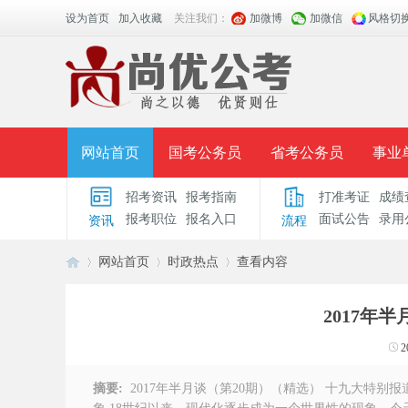
设为首页
加入收藏
关注我们：
加微博
加微信
风格切
网站首页
国考公务员
省考公务员
事业
招考资讯
报考指南
打准考证
成绩
面授课程
招考公告
面试公告
报考指导
报考职位
报名入口
面试公告
录用
资讯
流程
时政热点
视频课堂
名师团队
学员风采
网站首页
时政热点
查看内容
2017年
安
›
›
›
2
摘要:
2017年半月谈（第20期）（精选） 十九大特别