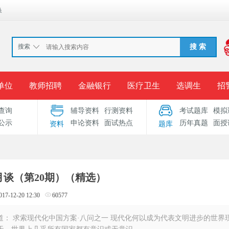
换
搜索
搜 索
单位
教师招聘
金融银行
医疗卫生
选调生
招
查询
辅导资料
行测资料
考试题库
模拟
报名入口
准考证打印
成绩查询
录用公示
考
公示
申论资料
面试热点
历年真题
面授
资料
题库
考试专题
服务中心
半月谈（第20期）（精选）
017-12-20 12:30
60577
报道： 求索现代化中国方案·八问之一 现代化何以成为代表文明进步的世界