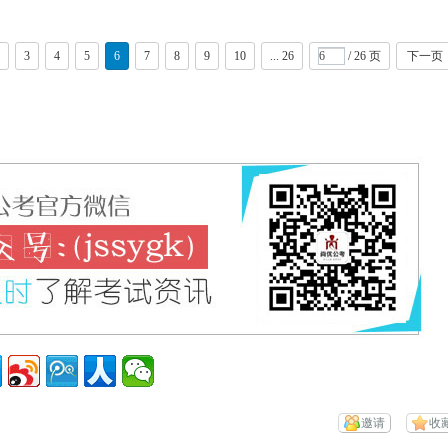
3
4
5
6
7
8
9
10
... 26
/ 26 页
下一页
邀请
收