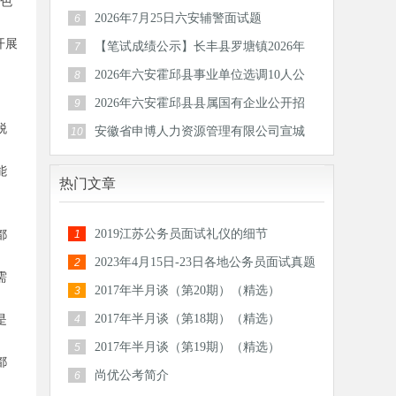
绿色
区）后备
2026年7月25日六安辅警面试题
6
开展
【笔试成绩公示】长丰县罗塘镇2026年
7
公开招
2026年六安霍邱县事业单位选调10人公
8
告
2026年六安霍邱县县属国有企业公开招
9
聘工作
脱
安徽省申博人力资源管理有限公司宣城
10
分公司
能
热门文章
2019江苏公务员面试礼仪的细节
都
1
2023年4月15日-23日各地公务员面试真题
2
需
汇总
2017年半月谈（第20期）（精选）
3
2017年半月谈（第18期）（精选）
是
4
2017年半月谈（第19期）（精选）
5
都
尚优公考简介
6