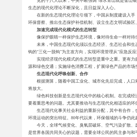
党的十八大以来，中央不断强调“绿水青山就是金山银山
生态的现代化理论不断深化，且日益深入人心。
在新的生态现代化理论引领下，中国从制度建设入手
环保督察、推出生态保护补偿机制、设立生态文明试验区
务
加速完成现代化模式的生态转型
像保护眼睛一样保护生态环境，像对待生命一样对待
未来，中国生态现代化须以生态经济、生态社会和生
钩的“三化一脱钩”为主攻方向，实现环境管理从“应急反应
实现经济现代化模式的生态转型是重中之重。更有力
源和绿色交通；实施绿色消费工程，扩展绿色产品的市场
生态现代化呼唤创新、合作
根据测算，随着中国工业化、城市化先后完成，人口
员
将放大。
绿色科技创新是生态现代化中的核心机制。在完成经
要着重思考的问题。尤其要推动与生态现代化相适应的环
生态现代化事关社会利益的重新分配，其中有合作，
环境运动的突出特征。
80
年代以来，环保领域的斗争仍此
今天，全球气候变化、臭氧层破坏、空气污染扩散、
是世界各国共同关心的议题，需要全球公民的民主参与和