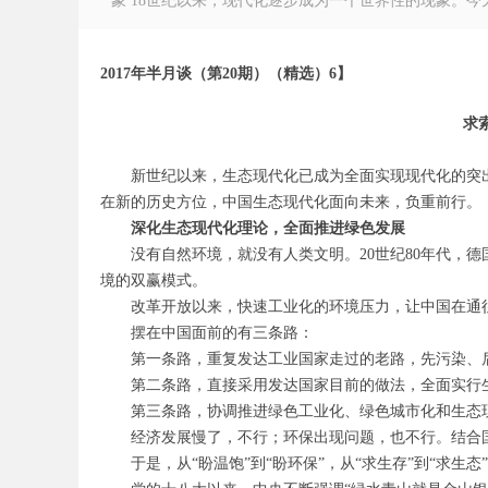
象 18世纪以来，现代化逐步成为一个世界性的现象。今天
2017年半月谈（第20期）（精选）6】
求
徽
新世纪以来，生态现代化已成为全面实现现代化的突
在新的历史方位，中国生态现代化面向未来，负重前行。
深化生态现代化理论，全面推进绿色发展
没有自然环境，就没有人类文明。
20
世纪
80
年代，德
境的双赢模式。
改革开放以来，快速工业化的环境压力，让中国在通
摆在中国面前的有三条路：
公
第一条路，重复发达工业国家走过的老路，先污染、
第二条路，直接采用发达国家目前的做法，全面实行
第三条路，协调推进绿色工业化、绿色城市化和生态
经济发展慢了，不行；环保出现问题，也不行。结合
于是，从“盼温饱”到“盼环保”，从“求生存”到“求