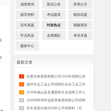
成绩查询
面试公告
录用公示
辅导资料
考试题库
模拟试题
历年真题
时政热点
视频课堂
学员风采
名师团队
考试专题
站
服务中心
环
最新文章
合肥水务集团有限公司2026年招聘公告
1
滁州市总工会公开招聘社会化工会工作
2
者和专
2026年砀山县县属国有企业选聘工作人
3
员公告
。
2026年蚌埠怀远投资集团有限公司招聘
4
30人公
长丰县部分镇2026年公开招聘村（社
5