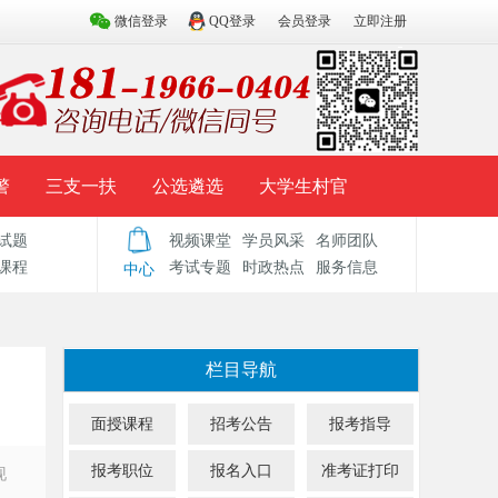
微信登录
QQ登录
会员登录
立即注册
警
三支一扶
公选遴选
大学生村官
试题
视频课堂
学员风采
名师团队
试题库
辅导资料
历年真题
模拟试题
课程
考试专题
时政热点
服务信息
中心
栏目导航
面授课程
招考公告
报考指导
报考职位
报名入口
准考证打印
现