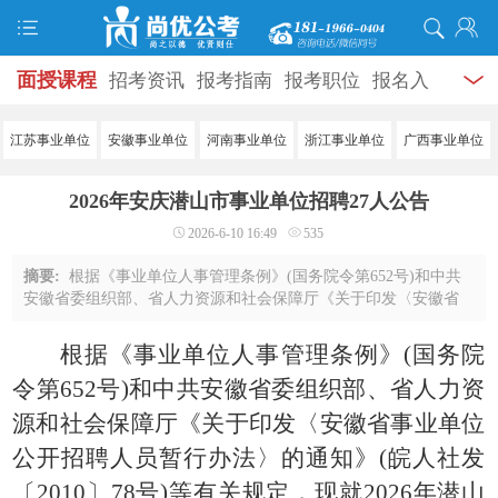
面授课程
招考资讯
报考指南
报考职位
报名入
口
打准考证
成绩查询
面试公告
录用公示
辅导
江苏事业单位
安徽事业单位
河南事业单位
浙江事业单位
广西事业单位
资料
面试热点
考试题库
模拟试题
历年真题
时
2026年安庆潜山市事业单位招聘27人公告
政热点
视频课堂
学员风采
名师团队
考试专题
2026-6-10 16:49
535
服务信息
摘要:
根据《事业单位人事管理条例》(国务院令第652号)和中共
安徽省委组织部、省人力资源和社会保障厅《关于印发〈安徽省
事业单位公开招聘人员暂行办法〉的通知》(皖人社发〔2010〕78
号)等有关规定，现就2026年潜山市事业 ...
根据《事业单位人事管理条例》(国务院
令第652号)和中共安徽省委组织部、省人力资
源和社会保障厅《关于印发〈安徽省事业单位
公开招聘人员暂行办法〉的通知》(皖人社发
〔2010〕78号)等有关规定，现就2026年潜山