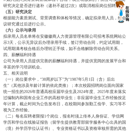
研究决定是否进行递补（递补不超过2次）或取消相应岗位招聘。
（五）研究决定
根据能力素质测试、背景调查和体检等情况，确定拟录用人员，经会
议研究通过后进行公示。
（六）公示与录用
拟录用人员名单将在安徽徽商人力资源管理有限公司招考系统网站公
示3天，公示无异议后办理录用手续，签订劳动合同，约定试用期，
试用期满考核合格后办理转正手续，如不合格解除劳动合同关系。
四、薪酬福利待遇
公司为录用人员提供完善的薪酬福利待遇，并提供宽阔的发展平台和
丰富的学习培训机会。
五、相关说明
（一）岗位要求中，“38周岁以下”为“1987年5月1日（含）后出
生”（其他涉及年龄计算的依此类推）；本次校园招聘岗位面向国家
统一招生的2026年普通高校应届毕业生及2024年度、2025年度未落实
过编制内和国有企业工作的高校毕业生；非应届毕业生工作经验按足
年计算，截止时间为公告发布日，在校期间参加勤工俭学、实习等不
视为工作经验。
（二）每名应聘者限报1个岗位，报名时须上传本人身份证、学信网
学历和学位在线验证报告（留学生提供教育部留学服务中心出具的国
（境）外学历学位认证书）、专业资格证书以及资格审核所需的其他