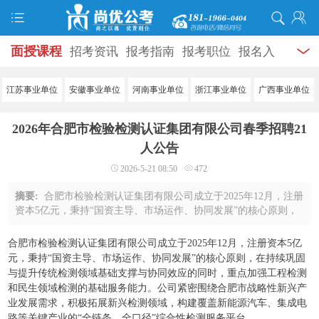
面授课程
招考资讯
报考指南
报考职位
报名入
口
打准考证
成绩查询
面试公告
录用公示
辅导
江苏事业单位
安徽事业单位
河南事业单位
浙江事业单位
广西事业单位
资料
面试热点
考试题库
模拟试题
历年真题
时
2026年合肥市检验检测认证集团有限公司春季招聘21
政热点
视频课堂
学员风采
名师团队
考试专题
人公告
2026-5-21 08:50
472
服务信息
摘要:
合肥市检验检测认证集团有限公司成立于2025年12月，注册
资本5亿元，秉持“国资主导、市场运作、协同发展”的核心原则，
在持续巩固与提升传统检测领域基础支撑与协同效应的同时，重
点加强工程检测和民生领域检测的基 ...
合肥市检验检测认证集团有限公司成立于2025年12月，注册资本5亿
元，秉持“国资主导、市场运作、协同发展”的核心原则，在持续巩固
与提升传统检测领域基础支撑与协同效应的同时，重点加强工程检测
和民生领域检测的基础服务能力。公司紧密围绕合肥市战略性新兴产
业发展需求，积极拓展新兴检测领域，构建覆盖新能源汽车、集成电
路等关键产业的“全链条、全口径”综合性检测服务平台。