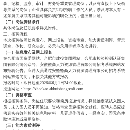
事、纪检、监察、审计、财务等重要管理岗位，以及有直接上下级领
导关系的岗位；企业具体负责组织招聘工作的人员，涉及与本人有上
述亲属关系或者其他可能影响招聘公正的，也应当回避。
（二）岗位资格条件
具体岗位及任职要求详见附件。
三、招聘流程
本次招聘按照信息发布、网上报名、资格审查、能力素质测评、背景
调查、体检、研究决定、公示与录用等程序依次进行。
（一）信息发布及网上报名
在合肥市国资委网站、合肥市建投集团网站、合肥市检验检测认证集
团有限公司公众号、安徽徽商人力资源管理有限公司招考系统网站发
布招聘公告。应聘人员通过安徽徽商人力资源管理有限公司招考系统
网站投递简历，不接受其他方式报名。
报名时间：即日起至2026年6月1日24:00截止。
投递网址：https://zhaokao.ahhuishangrenli.com
（二）资格审查
根据招聘条件、岗位任职要求和简历投递情况，择优确定笔试入围人
员，未入围人员不再通知。资格审查贯穿招聘全过程。应聘人员应提
供真实有效的相关信息和材料，凡弄虚作假者，一经查实，即无条件
取消应聘或录用资格。
（三）能力素质测评