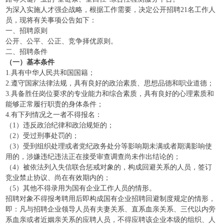
为深入实施人才强企战略，根据工作需要，决定公开招聘21名工作人
员，现将有关事项公告如下：
一、招聘原则
公开、公平、公正、竞争择优原则。
二、招聘条件
（一）基本条件
1.具有中华人民共和国国籍；
2.遵守国家法律法规，具有良好的政治素质、思想品德和职业道德；
3.具备胜任岗位要求的专业能力和综合素质，具有良好的心理素质和
能够正常履行职责的身体条件；
4.有下列情况之一者不得报名：
（1）违反政治纪律和政治规矩的；
（2）受过刑事处罚的；
（3）受到组织处理或者党纪政务处分等影响期未满或者期满影响使
用的，涉嫌违纪违法正在接受审查调查尚未作出结论的；
（4）被依法列入失信联合惩戒对象的，构成回避关系的人员，签订
竞业禁止协议、尚在有效期内的；
（5）其他不得录用为国有企业工作人员的情形。
招聘对象不得报考聘用后即构成国有企业招聘回避制度规定的情形，
即：凡与招聘企业领导人员有夫妻关系、直系血亲关系、三代以内旁
系血亲或者近姻亲关系的应聘人员，不得应聘该企业本级的组织、人