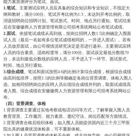
能力素质测评分为笔试、面试。
1.
笔试
。主要测试应聘人员应具备的综合知识和专业知识，不指定大
纲和教材，满分100分。笔试开考比例为1:3，未达到开考比例的，取
消该招聘岗位招聘计划。笔试形式、时间、地点另行通知。笔试结束
后在安徽徽商人力资源管理有限公司招考系统网站公布笔试成绩。
2.
面试
。依据笔试成绩从高到低，按岗位招聘人数1:5比例确定入围面
试人员（最后一名如有多位笔试成绩相同的，一并进入面试）。若有
人员放弃面试，由公司视情况研究决定是否进行递补。主要测试应聘
人员的综合素质、适岗程度等，满分100分。面试设定最低分数线70
分，未达到最低分数线的应聘人员，不予进入下一环节。面试形式、
时间、地点另行通知。
3.
综合成绩
。笔试和面试按照4:6的比例计算综合成绩，根据综合成绩
由高到低排序，按照1:1的比例等额确定各岗位背景调查、体检入围人
选。如相同招聘岗位的应聘人员出现综合成绩并列的，取面试成绩高
者入围。综合成绩在安徽徽商人力资源管理有限公司招考系统网站公
布。
（四）背景调查、体检
1.背景调查主要通过实地考察或电话访问等方式，了解掌握入围人员
教育背景、工作履历、能力素质、遵纪守法、岗位匹配等方面情况。
2.背景调查合格后组织体检，如入围人员能提供国内近三个月三甲医
院出具的健康状况体检表，可不重新体检。
3.如入围人员背景调查或体检不合格，或主动放弃的，由公司视情况