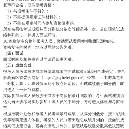
复审不合格，取消报考资格：
（1）与报考条件不符的；
（2）不能提供规定证件材料的；
（3）不能在规定时间内参加资格复审的。
所空名额按笔试成绩从高分到低分依次等额递补一次。若出现笔试成
绩并列的，一并进入面试环节。
10.资格复审合格的报考人员，缴纳面试费用并领取面试通知书。
资格复审的时间、地点以网站公告为准。
（四）面试
面试时间及相关事宜以面试通知书为准。
（五）成绩合成
报考人员考试最终成绩按笔试成绩与面试成绩5:5比例合成确定，在合
肥高新区管委会网站（https://gxq.hefei.gov.cn/）公布。上述成绩均按
百分制计算，计算时保留到小数点后两位。面试成绩低于60分的，取
消进入下一环节资格。
实际参加面试人员数少于或等于岗位招录计划数的，考生面试成绩须
达到当天该考场实际参加面试人员的平均分，方可进入体检与考察环
节。
根据招聘计划数和报考人员考试最终成绩，从高分到低分，按1:1的比
例等额确定进入体检、考察的人员（若出现总成绩并列的，按面试成
绩高低决定取舍。若再次出现并列的，按笔试客观题分数高低决定取