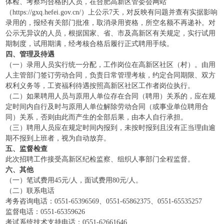
体检、考察均合格的人员，在合肥高新区管委会网站
（https://gxq.hefei.gov.cn/）上公示7天，对反映有问题并查有实据影响
录用的，报经有关部门批准，取消录用资格，所空名额不再递补。对
公示无异议的人员，根据国家、省、市及高新区有关规定，实行试用
期制度，试用期满，经考核合格后履行正式聘用手续。
四、管理及待遇
（一）录用人员实行统一分配，工作岗位在高新区社区（村）。由用
人主管部门签订劳动合同，负责日常管理考核，约定合同期限、双方
权利义务等，工资福利待遇按照高新区社区工作者岗位执行。
（二）如果聘用人员与原用人单位存在合同（聘用）关系的，应在规
定时间内自行及时与原用人单位解除劳动合同（或事业单位聘用合
同）关系，否则由此而产生的全部后果，由本人自行承担。
（三）聘用人员应在规定时间内报到，未按时报到且没有正当理由逾
期不报到上班者，视为自动放弃。
五、监督检查
此次招聘工作接受高新区纪检监察、组织人事部门全程监督。
六、其他
（一）笔试费用45元/人，面试费用80元/人。
（二）联系电话
考务咨询电话：0551-65396569、0551-65862375、0551-65535257
监督电话：0551-65359626
考试系统技术支持电话：0551-62661646