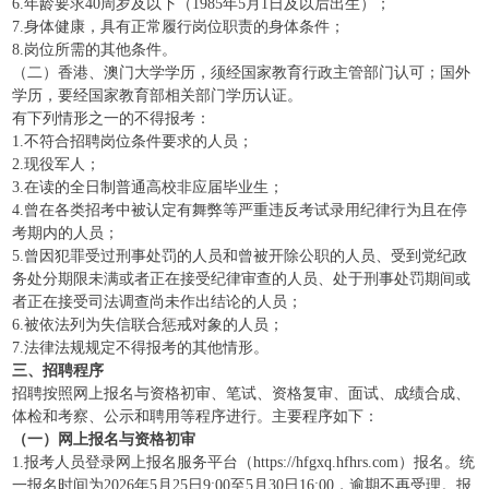
6.年龄要求40周岁及以下（1985年5月1日及以后出生）；
7.身体健康，具有正常履行岗位职责的身体条件；
8.岗位所需的其他条件。
（二）香港、澳门大学学历，须经国家教育行政主管部门认可；国外
学历，要经国家教育部相关部门学历认证。
有下列情形之一的不得报考：
1.不符合招聘岗位条件要求的人员；
2.现役军人；
3.在读的全日制普通高校非应届毕业生；
4.曾在各类招考中被认定有舞弊等严重违反考试录用纪律行为且在停
考期内的人员；
5.曾因犯罪受过刑事处罚的人员和曾被开除公职的人员、受到党纪政
务处分期限未满或者正在接受纪律审查的人员、处于刑事处罚期间或
者正在接受司法调查尚未作出结论的人员；
6.被依法列为失信联合惩戒对象的人员；
7.法律法规规定不得报考的其他情形。
三、招聘程序
招聘按照网上报名与资格初审、笔试、资格复审、面试、成绩合成、
体检和考察、公示和聘用等程序进行。主要程序如下：
（一）网上报名与资格初审
1.报考人员登录网上报名服务平台（https://hfgxq.hfhrs.com）报名。统
一报名时间为2026年5月25日9:00至5月30日16:00，逾期不再受理。报