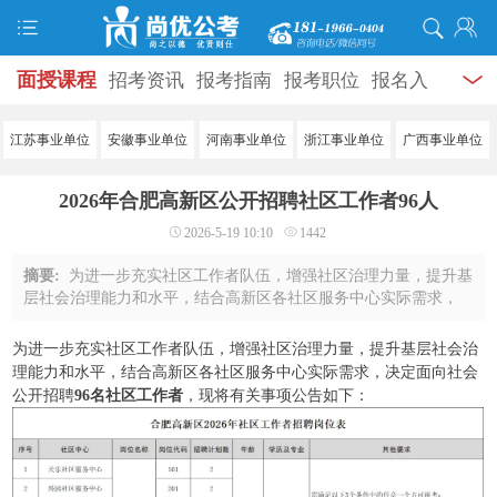
面授课程
招考资讯
报考指南
报考职位
报名入
口
打准考证
成绩查询
面试公告
录用公示
辅导
江苏事业单位
安徽事业单位
河南事业单位
浙江事业单位
广西事业单位
资料
面试热点
考试题库
模拟试题
历年真题
时
2026年合肥高新区公开招聘社区工作者96人
政热点
视频课堂
学员风采
名师团队
考试专题
2026-5-19 10:10
1442
服务信息
摘要:
为进一步充实社区工作者队伍，增强社区治理力量，提升基
层社会治理能力和水平，结合高新区各社区服务中心实际需求，
决定面向社会公开招聘96名社区工作者，现将有关事项公告如
下：一、招聘原则坚持“公开、平等、竞争 ...
为进一步充实社区工作者队伍，增强社区治理力量，提升基层社会治
理能力和水平，结合高新区各社区服务中心实际需求，决定面向社会
公开招聘
96名社区工作者
，现将有关事项公告如下：