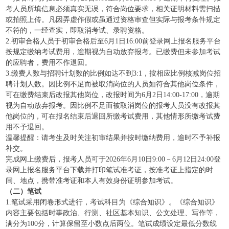
考人员所填信息必须真实无误，符合岗位要求，相关证明材料需扫描
或拍照上传。凡因弄虚作假或虽通过资格审查但实际与报考条件规定
不符的，一经查实，即取消考试、录聘资格。
2.初审合格人员于初审合格后至6月1日16:00前登录网上报名服务平台
按规定缴纳考试费用，逾期视为自动放弃报考。已缴费但未参加考试
的应聘者，费用不作退回。
3.缴费人数与招聘计划数的比例如达不到3:1，按相应比例核减岗位招
聘计划人数。因比例不足而被取消岗位的人员如符合其他岗位条件，
可在缴费结束后改报其他岗位，改报时间为6月2日14:00-17:00，逾期
视为自动放弃报考。因比例不足而被取消岗位的报考人员没有改报其
他岗位的，可在报名结束后退回所缴考试费用，其他情形所缴考试费
用不予退回。
温馨提醒：请考生及时关注初审结果并按时缴纳费用，逾时不予补报
补交。
完成网上缴费后，报考人员可于2026年6月10日9:00－6月12日24:00登
录网上报名服务平台下载并打印笔试准考证，按准考证上指定的时
间、地点，携带准考证和本人有效身份证明参加考试。
（二）笔试
1.笔试采用闭卷形式进行，考试科目为《综合知识》。《综合知识》
内容主要包括时事政治、行测、社区基本知识、公文处理、写作等，
满分为100分，计算保留至小数点后两位。笔试成绩设定最低分数线