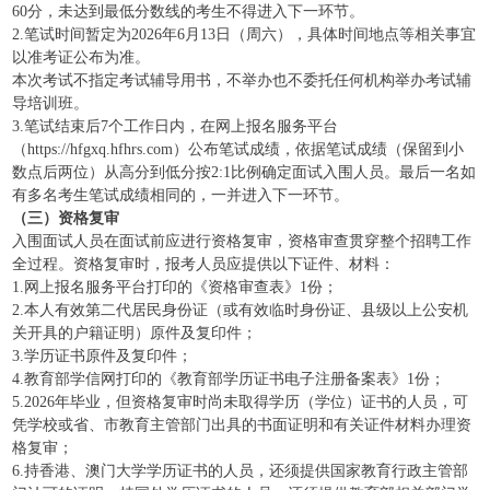
60分，未达到最低分数线的考生不得进入下一环节。
2.笔试时间暂定为2026年6月13日（周六），具体时间地点等相关事宜
以准考证公布为准。
本次考试不指定考试辅导用书，不举办也不委托任何机构举办考试辅
导培训班。
3.笔试结束后7个工作日内，在网上报名服务平台
（https://hfgxq.hfhrs.com）公布笔试成绩，依据笔试成绩（保留到小
数点后两位）从高分到低分按2:1比例确定面试入围人员。最后一名如
有多名考生笔试成绩相同的，一并进入下一环节。
（三）资格复审
入围面试人员在面试前应进行资格复审，资格审查贯穿整个招聘工作
全过程。资格复审时，报考人员应提供以下证件、材料：
1.网上报名服务平台打印的《资格审查表》1份；
2.本人有效第二代居民身份证（或有效临时身份证、县级以上公安机
关开具的户籍证明）原件及复印件；
3.学历证书原件及复印件；
4.教育部学信网打印的《教育部学历证书电子注册备案表》1份；
5.2026年毕业，但资格复审时尚未取得学历（学位）证书的人员，可
凭学校或省、市教育主管部门出具的书面证明和有关证件材料办理资
格复审；
6.持香港、澳门大学学历证书的人员，还须提供国家教育行政主管部