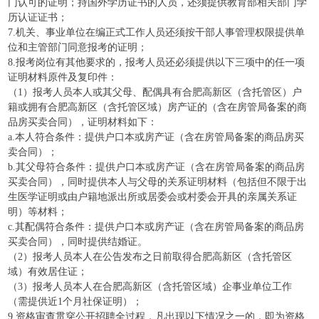
门认可的证明；持国外学历证书的人员，还须提供教育部相关部门学
历认证证书；
7.机关、事业单位在编正式工作人员还须按干部人事管理权限提供单
位和主管部门同意报考的证明；
8.报考岗位有其他要求的，报考人员还必须提供以下三项中的任一项
证明材料原件及复印件：
（1）报考人员本人或其父母、配偶具有合肥高新区（含托管区）户
籍或拥有合肥高新区（含托管区域）房产证的（含在房管局备案的商
品房买卖合同），证明材料如下：
a.本人符合条件：提供户口本或房产证（含在房管局备案的商品房买
卖合同）；
b.其父母符合条件：提供户口本或房产证（含在房管局备案的商品房
买卖合同），同时提供本人与父母的关系证明材料（包括但不限于出
生医学证明或由户籍地派出所或居委会或村委会开具的亲属关系证
明）等材料；
c.其配偶符合条件：提供户口本或房产证（含在房管局备案的商品房
买卖合同），同时提供结婚证。
（2）报考人员本人在公告发布之日前取得合肥高新区（含托管区
域）有效居住证；
（3）报考人员本人在合肥高新区（含托管区域）企事业单位工作
（需提供近1个月社保证明）；
9.资格审查贯穿公开招聘全过程，凡出现以下情况之一的，即为资格