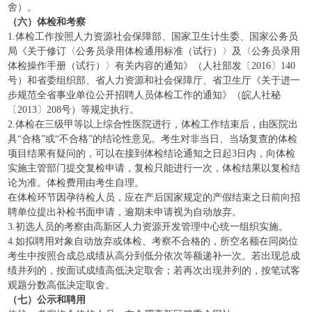
舍）。
（六）体检和考察
1.体检工作按照人力资源社会保障部、国家卫生计生委、国家公务员
局《关于修订〈公务员录用体检通用标准（试行）〉及〈公务员录用
体检操作手册（试行）〉有关内容的通知》（人社部发〔2016〕140
号）和省委组织部、省人力资源和社会保障厅、省卫生厅《关于进一
步规范全省事业单位公开招聘人员体检工作的通知》（皖人社秘
〔2013〕208号）等规定执行。
2.体检在三级甲等以上综合性医院进行，体检工作结束后，由医院出
具“合格”或“不合格”的结论性意见。考生对非当日、当场复查的体检
项目结果有疑问的，可以在接到体检结论通知之日起3日内，向体检
实施主管部门提交复检申请，复检只能进行一次，体检结果以复检结
论为准。体检费用由考生自理。
在体检环节因孕待检人员，应在产后国家规定的产假结束之日前向招
聘单位提出补检书面申请，逾期未申请视为自动放弃。
3.初选人员的考察由高新区人力资源开发管理中心统一组织实施。
4.如拟聘用对象自动放弃或体检、考察不合格的，所空名额在同岗位
考生中按照合成总成绩从高分到低分依次等额递补一次。若出现总成
绩并列的，按面试成绩高低决定取舍；若再次出现并列的，按笔试客
观题分数高低决定取舍。
（七）公示和聘用